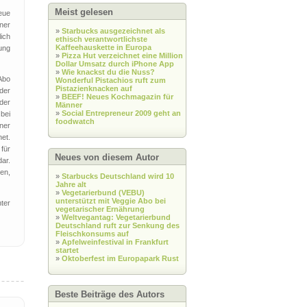
Meist gelesen
neue
ner
»
Starbucks ausgezeichnet als
ich
ethisch verantwortlichste
Kaffeehauskette in Europa
rung
»
Pizza Hut verzeichnet eine Million
Dollar Umsatz durch iPhone App
»
Wie knackst du die Nuss?
Abo
Wonderful Pistachios ruft zum
Pistazienknacken auf
der
»
BEEF! Neues Kochmagazin für
der
Männer
»
Social Entrepreneur 2009 geht an
 bei
foodwatch
iner
et.
für
Neues von diesem Autor
ar.
en,
»
Starbucks Deutschland wird 10
Jahre alt
»
Vegetarierbund (VEBU)
unterstützt mit Veggie Abo bei
ter
vegetarischer Ernährung
»
Weltvegantag: Vegetarierbund
Deutschland ruft zur Senkung des
Fleischkonsums auf
»
Apfelweinfestival in Frankfurt
startet
»
Oktoberfest im Europapark Rust
Beste Beiträge des Autors