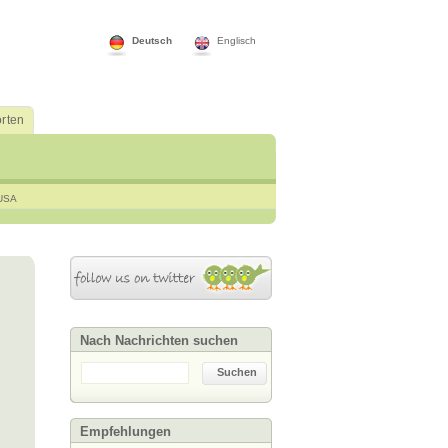
Deutsch
Englisch
rten
USA
Nach Nachrichten suchen
Suchen
Empfehlungen