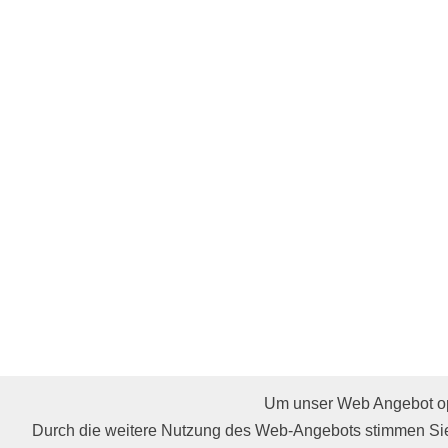
Um unser Web Angebot opt
Affiliate werden
Restaurants
Cocktails & Rezept
Durch die weitere Nutzung des Web-Angebots stimmen Sie
AGB
Impressum
Gastro Punkte
Hilfe
Partne