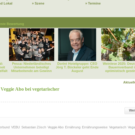
nd Lokal
» Szene
» Termine
este Bewertung
d:
Pesca: Niederländisches
Dorint Hotelgruppe: CEO
Weinlese 2025: Deut
heit
Unternehmen beteiligt
Jörg T. Böckeler geht Ende
Bauernverband i
lfalt
Mitarbeitende am Gewinn
August
optimistisch gest
Aktuel
Veggie Abo bei vegetarischer
Wei
ierbund
VEBU
Sebastian Zösch
Veggie Abo
Ernährung
Ernährungsweise
Vegetarisch
Vega