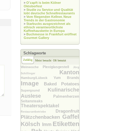
»
O'zapft is beim Kölner
Oktoberfest
»
Studie zu Service und Qualität
lobt deutsche Schnellrestaurants
»
Vom fliegenden Kellner. Neue
Trends in der Gastronomie
»
Starbucks ausgezeichnet als
ethisch verantwortlichste
Kaffeehauskette in Europa
»
Buchmesse in Frankfurt eröffnet
Gourmet Gallery
Schlagworte
Zufällig
Meist besucht
Oft benutzt
Plexiglasgestell
Weinwoche
Jörg
Kanton
Schillinger
Yum Brands
Hamburg/Lübeck
Image
Baked Potatoes
Kulinarische
Supergsund
Auslese
Palmenherzen
Seitansteaks
Theaterspektakel
Dragonfruit
Restaurantbetriebe
Gaffel
Plätzchenbacken
Etiketten
Kölsch
Imm
Reh