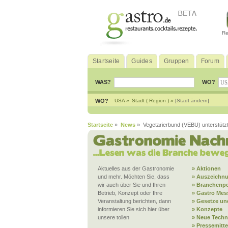
Re
Startseite
Guides
Gruppen
Forum
WAS?
WO?
WO?
USA »
Stadt ( Region ) »
[Stadt ändern]
Startseite
»
News
» Vegetarierbund (VEBU) unterstützt
Aktuelles aus der Gastronomie
» Aktionen
und mehr. Möchten Sie, dass
» Auszeichn
wir auch über Sie und Ihren
» Branchenpo
Betrieb, Konzept oder Ihre
» Gastro Mes
Veranstaltung berichten, dann
» Gesetze und
informieren Sie sich hier über
» Konzepte
unsere tollen
» Neue Techn
» Pressemitt