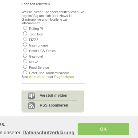
Fachzeitschriften
Welche dieser Fachzeitschriften lesen Sie
regelmäßig um sich über News in
Gastronomie und Hotellerie zu
informieren?
Rolling Pin
Bedenklicher Inhalt?
beleidigend, unangebracht
Top Hotel
Sagen Sie uns, warum Sie denken,
FIZZZ
dass der Inhalt nicht auf diese Seite
Gastronomie
gehört.
Hotel + GV Praxis
Gastrotel
AHGZ
Food Service
Hotel- und Tourismusrevue
Bitte
Anmelden
oder
Registrieren
Senden
Verstoß melden
RSS abonnieren
es.
© Copyright 2008-2011 gastro.de - All rights reserved
OK
in unserer
Datenschutzerklärung.
Diese Seite wurde in 0.61 s geladen