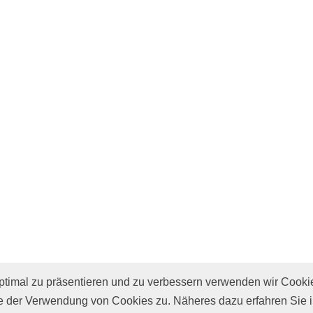
imal zu präsentieren und zu verbessern verwenden wir Cooki
e
 der Verwendung von Cookies zu. Näheres dazu erfahren Sie 
r
Presse
Datenschutz