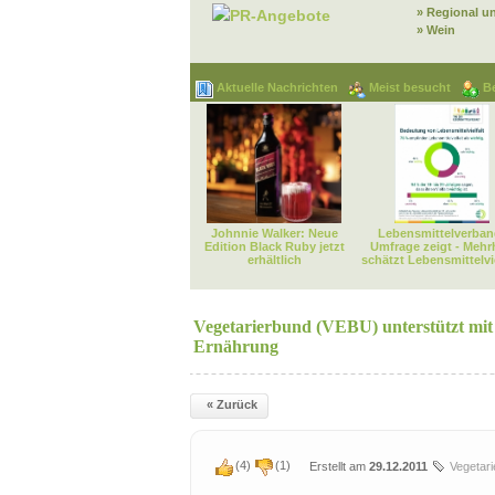
» Regional u
PR-Angebote
» Wein
Aktuelle Nachrichten
Meist besucht
B
Johnnie Walker: Neue
Lebensmittelverban
Edition Black Ruby jetzt
Umfrage zeigt - Mehr
erhältlich
schätzt Lebensmittelvie
Vegetarierbund (VEBU) unterstützt mit 
Ernährung
« Zurück
(
4
)
(
1
)
Erstellt am
29.12.2011
Vegetar