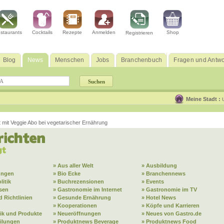
staurants
Cocktails
Rezepte
Anmelden
Shop
Registrieren
Blog
News
Menschen
Jobs
Branchenbuch
Fragen und Antwo
Meine Stadt :
 mit Veggie Abo bei vegetarischer Ernährung
» Aus aller Welt
» Ausbildung
ungen
» Bio Ecke
» Branchennews
litik
» Buchrezensionen
» Events
sen
» Gastronomie im Internet
» Gastronomie im TV
 Richtlinien
» Gesunde Ernährung
» Hotel News
» Kooperationen
» Köpfe und Karrieren
ik und Produkte
» Neueröffnungen
» Neues von Gastro.de
eilungen
» Produktnews Beverage
» Produktnews Food