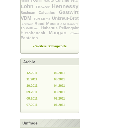
Haute Cuisine Vital
Helles
Hennessy
Lohn
Eierweck
Gastwirt
Calvados
Sechuan
VDM
Unkraut-Brot
Fünf-Sterne
Reed Messe
Bierhaus
AXA Konzern
Hubertus Pellengahr
AG
Grillhendl
Mangan
Hirscheneck
Küken
Pasteten
» Weitere Schlagworte
Archiv
12.2011
06.2011
11.2011
05.2011
10.2011
04.2011
09.2011
03.2011
08.2011
02.2011
07.2011
01.2011
Umfrage