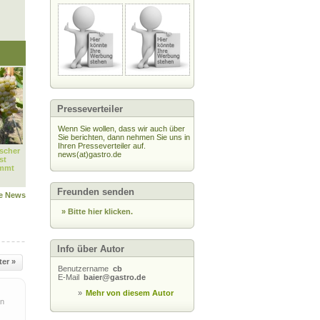
Presseverteiler
Wenn Sie wollen, dass wir auch über
Sie berichten, dann nehmen Sie uns in
Ihren Presseverteiler auf.
scher
news(at)gastro.de
st
immt
Freunden senden
le News
» Bitte hier klicken.
Info über Autor
ter »
Benutzername
cb
E-Mail
baier@gastro.de
»
Mehr von diesem Autor
n