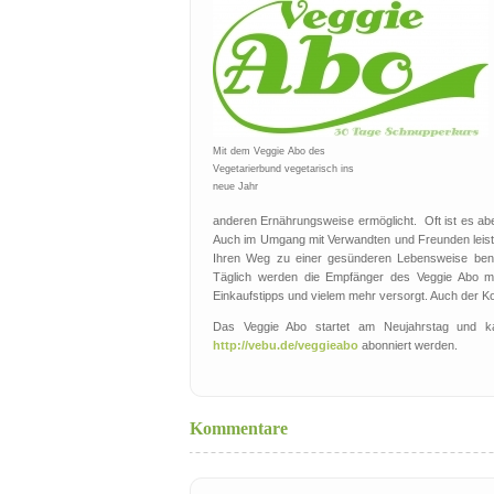
Mit dem Veggie Abo des
Vegetarierbund vegetarisch ins
neue Jahr
anderen Ernährungsweise ermöglicht. Oft ist es abe
Auch im Umgang mit Verwandten und Freunden leistet
Ihren Weg zu einer gesünderen Lebensweise benötig
Täglich werden die Empfänger des Veggie Abo mi
Einkaufstipps und vielem mehr versorgt. Auch der Ko
Das Veggie Abo startet am Neujahrstag und ka
http://vebu.de/veggieabo
abonniert werden.
Kommentare