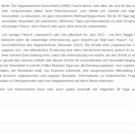
Berlin. Der Vegetarierbund Deutschland (VEBU) macht dieses Jahr allen, die sich für das 
Jahr vorgenommen haben ihren Fleischkonsum, zum Wohle von Umwelt und eige
Gesundheit, zu reduzieren, ein ganz besonderes Weihnachtsgeschenk. Ein für 30 Tage tägl
versandter Newsletter mit zahlreichen, hilfreichen Tipps und Informationen zu einer Ernäh
mit weniger Fleisch, ohne Fleisch oder ganz ohne tierische Lebensmittel.
„Ob weniger Fleisch, vegetarisch oder rein pflanzlich ins Jahr 2012 – mit dem Veggie 
bekommt jeder die notwendige Unterstützung, ganz bequem per Mail nach Hause“, so 
Geschäftsführer des Vegetarierbund, Sebastian Zösch. Die Vorteile einer vegetarischen o
veganen (d.h. rein pflanzlichen) Ernährung sind vielen hinreichend bekannt, jedoch ist es
einer solchen Entscheidung nicht zuletzt die Unterstützung von außen, die den Schritt zu e
r gerade das nächste Umfeld, das diesem Schritt mit Unverständnis und Vorurteilen begegn
 der Newsletter in solchen Fällen Beistand. Egal was die Einstiegsvegetarier- und veganer 
en, der Newsletter stellt, von Experten entwickelt, eine ausgezeichnete Hilfestellung d
t leckeren vegetarischen und veganen Rezepten, Informationen zu medizinischen Frag
ntakt zu Gleichgesinnten wird vom Vegetarierbund auf diese Weise erleichtert.
nn von Interessierten dann oder auch später innerhalb der folgenden 30 Tage un