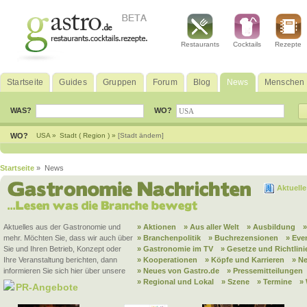
Restaurants
Cocktails
Rezepte
Startseite
Guides
Gruppen
Forum
Blog
News
Menschen
WAS?
WO?
WO?
USA »
Stadt ( Region ) »
[Stadt ändern]
Startseite
» News
Aktuell
Aktuelles aus der Gastronomie und
» Aktionen
» Aus aller Welt
» Ausbildung
mehr. Möchten Sie, dass wir auch über
» Branchenpolitik
» Buchrezensionen
» Eve
Sie und Ihren Betrieb, Konzept oder
» Gastronomie im TV
» Gesetze und Richtlini
Ihre Veranstaltung berichten, dann
» Kooperationen
» Köpfe und Karrieren
» N
informieren Sie sich hier über unsere
» Neues von Gastro.de
» Pressemitteilungen
» Regional und Lokal
» Szene
» Termine
»
PR-Angebote