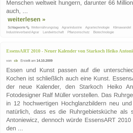
Menschen weltweit hungern, darunter 66 Millio
auch, ...
weiterlesen »
Schlagworte
Welternährungstag
Agrarindustrie
Agrartechnologie
Klimawandel
Industrieverband Agrar
Landwirtschaft
Pflanzenschutz
Biotechnologie
EssensART 2010 - Neuer Kalender von Starkoch Heiko Antoni
von
cb
Erstellt am
14.10.2009
Essen und Kunst passen auf die unterschie
Kochen ist schließlich auch eine Kunst. Essens
der neue Kalender, den Starkoch Heiko An
Fotodesigner Ralf Müller vorstellen. Das Ruhrg
in 12 hochwertigen Hochglanzbildern neu und k
natürlich, dass es die Ruhrgebietsküche als s
Antoniewicz, dennoch würde EssensART 2010 d
den ...