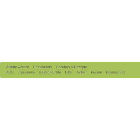
Affiliate werden
Restaurants
Cocktails & Rezepte
AGB
Impressum
Gastro Punkte
Hilfe
Partner
Presse
Datenschutz