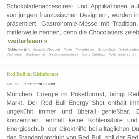
Schokoladenaccesoires- und Applikationen a
von jungen französischen Designern, wurden i
präsentiert. Gastronomie-Messe mit Tradition
mittlerweile nennen, denn die Chocolatiers zeleb
weiterlesen »
Schlagworte
Salon du Chocolat
Mode
Modedesign
Schokolade
Schokolade
Confiserie
Gastronomie
Gastronomiemesse
Barry Callebaut
Weltmeisterschaft
Red Bull im Kleinformat
von
cb
Erstellt am
28.10.2009
München. Energie im Poketformat, bringt Re
Markt. Der Red Bull Energy Shot enthält imme
ungekühlt immer und überall genießbar. 
konzentriert, enthält keine Kohlensäure un
Energieschub, der Direkthilfe bei alltäglichen 
das Standardprodukt von Red Bull, soll der Red