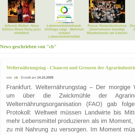
Johnnie Walker: Neue
Lebensmittelverband:
Pesca: Niederländisches
Dor
Edition Black Ruby jetzt
Umfrage zeigt - Mehrheit
Unternehmen beteiligt
J
erhältlich
schätzt
Mitarbeitende am Gewinn
Lebensmittelvielfalt
News geschrieben von "cb"
Welternährungstag - Chancen und Grenzen der Agrarindustri
von
cb
Erstellt am
14.10.2009
Frankfurt. Welternährungstag – Der morgige W
um über die Zwickmühle der Agrarindu
Welternährungsorganisation (FAO) gab folg
Protokoll: Weltweit müssen Landwirte bis Mit
mehr Lebensmittel produzieren als im Moment,
zu mit Nahrung zu versorgen. Im Moment müss