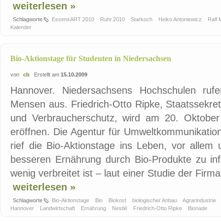
weiterlesen »
Schlagworte
EssensART 2010
Ruhr.2010
Starkoch
Heiko Antoniewicz
Ralf 
Kalender
Bio-Aktionstage für Studenten in Niedersachsen
von
cb
Erstellt am
15.10.2009
Hannover. Niedersachsens Hochschulen rufen
Mensen aus. Friedrich-Otto Ripke, Staatssekret
und Verbraucherschutz, wird am 20. Oktober i
eröffnen. Die Agentur für Umweltkommunikati
rief die Bio-Aktionstage ins Leben, vor allem
besseren Ernährung durch Bio-Produkte zu in
wenig verbreitet ist – laut einer Studie der Firma 
weiterlesen »
Schlagworte
Bio-Aktionstage
Bio
Biokost
biologischer Anbau
Agrarindustrie
Hannover
Landwirtschaft
Ernährung
Nestlé
Friedrich-Otto Ripke
Bionade