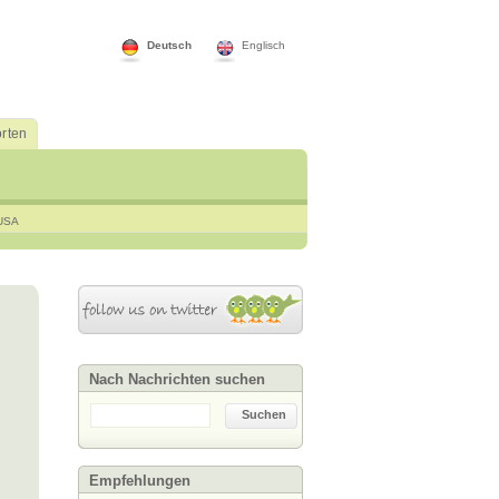
Deutsch
Englisch
rten
USA
Nach Nachrichten suchen
Suchen
Empfehlungen