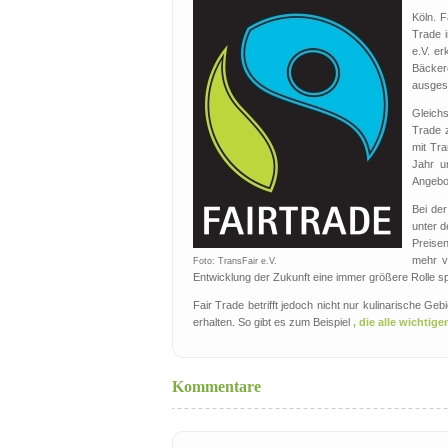
Köln. F
Trade 
e.V. er
Bäcker
ausges
Gleichs
Trade 
mit Tr
Jahr u
Angebo
Bei der
unter d
Preise
mehr vo
Foto: TransFair e.V.
Entwicklung der Zukunft eine immer größere Rolle sp
Fair Trade betrifft jedoch nicht nur kulinarische G
erhalten. So gibt es zum Beispiel
, die alle wichtig
Kommentare