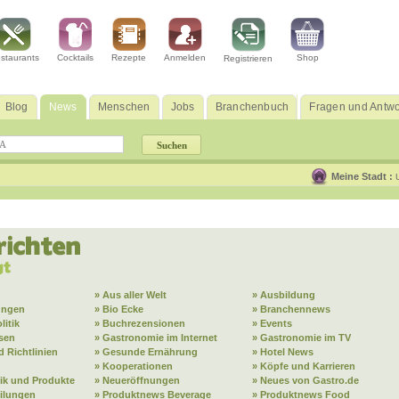
staurants
Cocktails
Rezepte
Anmelden
Shop
Registrieren
Blog
News
Menschen
Jobs
Branchenbuch
Fragen und Antwo
Meine Stadt :
» Aus aller Welt
» Ausbildung
ungen
» Bio Ecke
» Branchennews
litik
» Buchrezensionen
» Events
sen
» Gastronomie im Internet
» Gastronomie im TV
 Richtlinien
» Gesunde Ernährung
» Hotel News
» Kooperationen
» Köpfe und Karrieren
ik und Produkte
» Neueröffnungen
» Neues von Gastro.de
eilungen
» Produktnews Beverage
» Produktnews Food