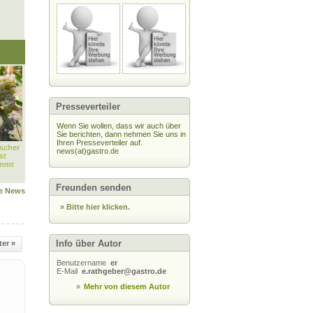
Presseverteiler
Wenn Sie wollen, dass wir auch über
Sie berichten, dann nehmen Sie uns in
Ihren Presseverteiler auf.
scher
news(at)gastro.de
st
immt
Freunden senden
le News
» Bitte hier klicken.
Info über Autor
ter »
Benutzername
er
E-Mail
e.rathgeber@gastro.de
»
Mehr von diesem Autor