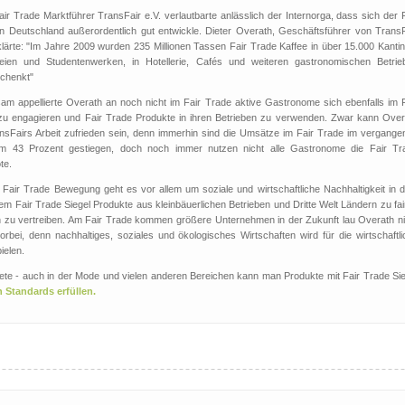
air Trade Marktführer TransFair e.V. verlautbarte anlässlich der Internorga, dass sich der 
in Deutschland außerordentlich gut entwickle. Dieter Overath, Geschäftsführer von TransF
klärte: "Im Jahre 2009 wurden 235 Millionen Tassen Fair Trade Kaffee in über 15.000 Kanti
eien und Studentenwerken, in Hotellerie, Cafés und weiteren gastronomischen Betrie
chenkt"
am appellierte Overath an noch nicht im Fair Trade aktive Gastronome sich ebenfalls im F
zu engagieren und Fair Trade Produkte in ihren Betrieben zu verwenden. Zwar kann Over
ansFairs Arbeit zufrieden sein, denn immerhin sind die Umsätze im Fair Trade im vergange
m 43 Prozent gestiegen, doch noch immer nutzen nicht alle Gastronome die Fair Tr
te.
 Fair Trade Bewegung geht es vor allem um soziale und wirtschaftliche Nachhaltigkeit in 
em Fair Trade Siegel Produkte aus kleinbäuerlichen Betrieben und Dritte Welt Ländern zu fa
n zu vertreiben. Am Fair Trade kommen größere Unternehmen in der Zukunft lau Overath ni
rbei, denn nachhaltiges, soziales und ökologisches Wirtschaften wird für die wirtschaftli
ielen.
ebiete - auch in der Mode und vielen anderen Bereichen kann man Produkte mit Fair Trade Si
en Standards erfüllen.