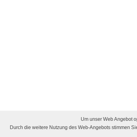
Um unser Web Angebot opt
Affiliate werden
Restaurants
Cocktails & Rezept
Durch die weitere Nutzung des Web-Angebots stimmen Sie
AGB
Impressum
Gastro Punkte
Hilfe
Partne