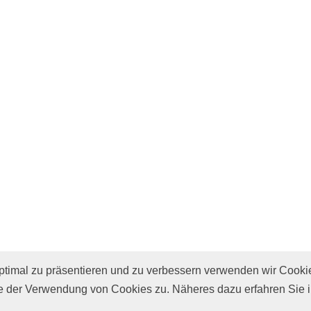
imal zu präsentieren und zu verbessern verwenden wir Cooki
e
 der Verwendung von Cookies zu. Näheres dazu erfahren Sie 
r
Presse
Datenschutz