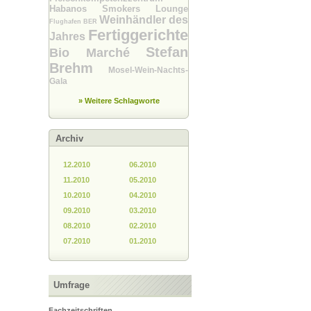
Habanos Smokers Lounge
Weinhändler des
Flughafen BER
Fertiggerichte
Jahres
Stefan
Bio Marché
Brehm
Mosel-Wein-Nachts-
Gala
» Weitere Schlagworte
Archiv
12.2010
06.2010
11.2010
05.2010
10.2010
04.2010
09.2010
03.2010
08.2010
02.2010
07.2010
01.2010
Umfrage
Fachzeitschriften