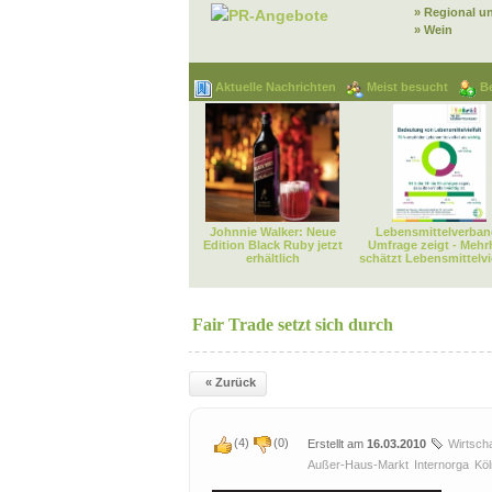
» Regional u
PR-Angebote
» Wein
Aktuelle Nachrichten
Meist besucht
B
Johnnie Walker: Neue
Lebensmittelverban
Edition Black Ruby jetzt
Umfrage zeigt - Mehr
erhältlich
schätzt Lebensmittelvie
Fair Trade setzt sich durch
« Zurück
(
4
)
(
0
)
Erstellt am
16.03.2010
Wirtscha
Außer-Haus-Markt
Internorga
Köl