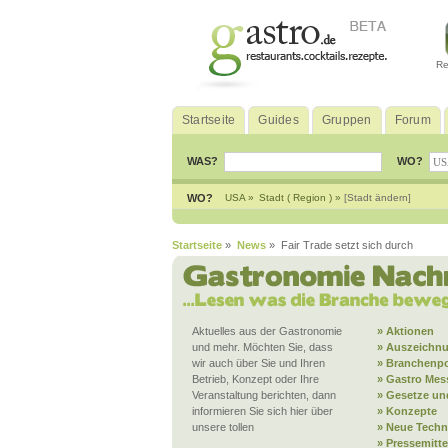
Re
Startseite
Guides
Gruppen
Forum
WAS?
WO?
WO?
USA »
Stadt ( Region ) »
[Stadt ändern]
Startseite
»
News
» Fair Trade setzt sich durch
Aktuelles aus der Gastronomie
» Aktionen
und mehr. Möchten Sie, dass
» Auszeichn
wir auch über Sie und Ihren
» Branchenpo
Betrieb, Konzept oder Ihre
» Gastro Mes
Veranstaltung berichten, dann
» Gesetze und
informieren Sie sich hier über
» Konzepte
unsere tollen
» Neue Techn
» Pressemitt