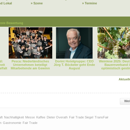
nd Lokal
» Szene
» Termine
este Bewertung
d:
Pesca: Niederländisches
Dorint Hotelgruppe: CEO
Weinlese 2025: Deut
heit
Unternehmen beteiligt
Jörg T. Böckeler geht Ende
Bauernverband i
lfalt
Mitarbeitende am Gewinn
August
optimistisch gest
Aktuel
Wei
ft
Nachhaltigkeit
Messe
Kaffee
Dieter Overath
Fair Trade Siegel
TransFair
n
Gastronomie
Fair Trade