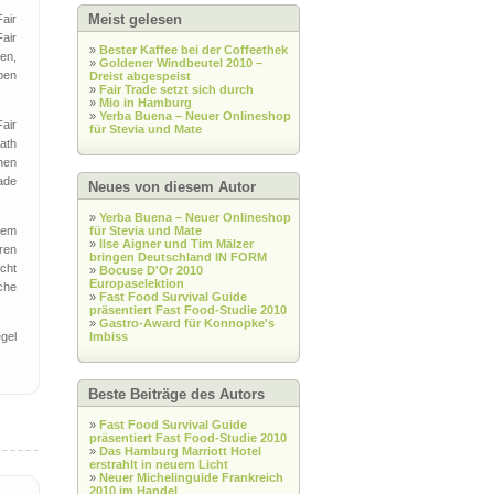
Meist gelesen
Fair
air
»
Bester Kaffee bei der Coffeethek
nen,
»
Goldener Windbeutel 2010 –
ben
Dreist abgespeist
»
Fair Trade setzt sich durch
»
Mio in Hamburg
»
Yerba Buena – Neuer Onlineshop
air
für Stevia und Mate
ath
nen
ade
Neues von diesem Autor
»
Yerba Buena – Neuer Onlineshop
dem
für Stevia und Mate
»
Ilse Aigner und Tim Mälzer
iren
bringen Deutschland IN ­FORM
cht
»
Bocuse D'Or 2010
Europaselektion
che
»
Fast Food Survival Guide
präsentiert Fast Food-Studie 2010
»
Gastro-Award für Konnopke's
egel
Imbiss
Beste Beiträge des Autors
»
Fast Food Survival Guide
präsentiert Fast Food-Studie 2010
»
Das Hamburg Marriott Hotel
erstrahlt in neuem Licht
»
Neuer Michelinguide Frankreich
2010 im Handel