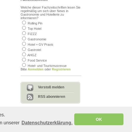
Welche dieser Fachzeitschriften lesen Sie
regelmäßig um sich über News in
Gastronomie und Hotellerie zu
informieren?
Rolling Pin
Bedenklicher Inhalt?
beleidigend, unangebracht
Top Hotel
Sagen Sie uns, warum Sie denken,
FIZZZ
dass der Inhalt nicht auf diese Seite
Gastronomie
gehört.
Hotel + GV Praxis
Gastrotel
AHGZ
Food Service
Hotel- und Tourismusrevue
Bitte
Anmelden
oder
Registrieren
Senden
Verstoß melden
RSS abonnieren
es.
© Copyright 2008-2011 gastro.de - All rights reserved
OK
in unserer
Datenschutzerklärung.
Diese Seite wurde in 0.64 s geladen