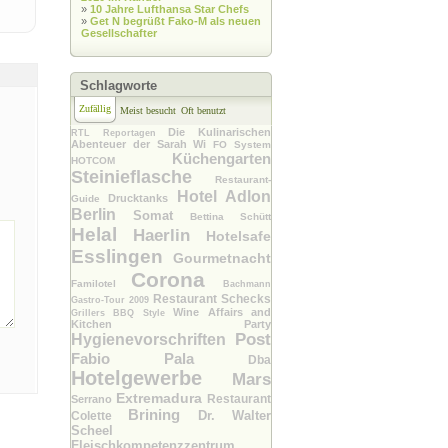
»
10 Jahre Lufthansa Star Chefs
»
Get N begrüßt Fako-M als neuen
Gesellschafter
Schlagworte
Zufällig
Meist besucht
Oft benutzt
Die Kulinarischen
RTL Reportagen
Abenteuer der Sarah Wi
FO System
Küchengarten
HOTCOM
Steinieflasche
Restaurant-
Hotel Adlon
Drucktanks
Guide
Berlin
Somat
Bettina Schütt
Helal
Haerlin
Hotelsafe
Esslingen
Gourmetnacht
Corona
Familotel
Bachmann
Restaurant Schecks
Gastro-Tour 2009
Wine Affairs and
Grillers BBQ Style
Kitchen Party
Post
Hygienevorschriften
Fabio Pala
Dba
Hotelgewerbe
Mars
Extremadura
Restaurant
Serrano
Brining
Dr. Walter
Colette
Scheel
Fleischkompetenzzentrum