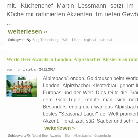
mit. Küchenchef Martin Lessmann setzt im 
Küche mit raffinierten Akzenten. Im tiefen Gewöl
...
weiterlesen »
Schlagworte
Burg Trendelburg
Wild
Fisch
regional
saisonal
World Beer Awards in London: Alpirsbacher Klosterbräu räum
von
mb
Erstellt am
24.11.2014
Alpirsbach/London. Goldrausch beim World 
London: Alpirsbacher Klsoterbräu gehört 
Europas und der Welt. Dies teilte die B
dem Gold-Triple konnte man sich noch
Besonders erfolgreich war das Alpirsbach
bestes "Seasonal Lager" der Welt prämiert
Akzent. Floral, zart, süß. Sauber und sehr ...
weiterlesen »
Schlagworte
World Beer Awards
Bier
Alpirsbacher Klosterbräu