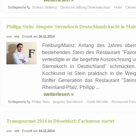
Schlagworte
Schloss Stolberg
Deutsche Stiftung Denkmalschutz
Hotel
Clemen
Philipp Stein: Jüngster Sternekoch Deutschlands kocht in Mai
von
mb
Erstellt am
26.11.2014
Freiburg/Mainz. Anfang des Jahres über
bestehenden Stern des Restaurant "Favor
verteidigte er die begehrte Auszeichnung u
Sternekoch in Deutschland" schmücken. 
Kochkunst ist Stein praktisch in die Weig
fünfter Generation das Restaurant "Stei
Rheinland-Pfalz. Philipp ...
weiterlesen »
Schlagworte
Philipp Stein
jüngster Sternekoch
Guide Michelin
Restaurant Favo
Transgourmet 2014 in Düsseldorf: Fachmesse startet
von
mb
Erstellt am
24.11.2014