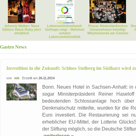
Johnnie Walker: Neue
Lebensmittelverband:
Pesca: Niederländisches
Dor
Edition Black Ruby jetzt
Umfrage zeigt - Mehrheit
Unternehmen beteiligt
J
erhältlich
schätzt
Mitarbeitende am Gewinn
Lebensmittelvielfalt
Gastro News
Investition in die Zukunft: Schloss Stolberg im Südharz wird 
von
mb
Erstellt am
26.11.2014
Bonn. Neues Hotel in Sachsen-Anhalt: in 
sogar Ministerpräsident Reiner Haselof
bedeutenden Schlossanlage hoch über 
Denkmalschutz mitteilte, wurden für die R
Euro investiert. Die Restaurierung sei 
erheblicher EU-Mittel, der Lotterie Glück
der Stiftung möglich, so die Deutsche Stiftu
weiterlesen »