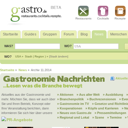
Restaurants
Cocktails
Rezepte
Startseite
Guides
Gruppen
Forum
Blog
News
Menschen
WAS?
WO?
WO?
USA »
Stadt ( Region ) »
[Stadt ändern]
Startseite
»
News
» Archiv 11.2014
Aktuell
Aktuelles aus der Gastronomie und
» Aktionen
» Aus aller Welt
» Ausbildung
mehr. Möchten Sie, dass wir auch über
» Branchenpolitik
» Buchrezensionen
» Eve
Sie und Ihren Betrieb, Konzept oder
» Gastronomie im TV
» Gesetze und Richtlini
Ihre Veranstaltung berichten, dann
» Kooperationen
» Köpfe und Karrieren
» N
informieren Sie sich hier über unsere
» Neues von Gastro.de
» Pressemitteilungen
» Regional und Lokal
» Szene
» Termine
»
PR-Angebote