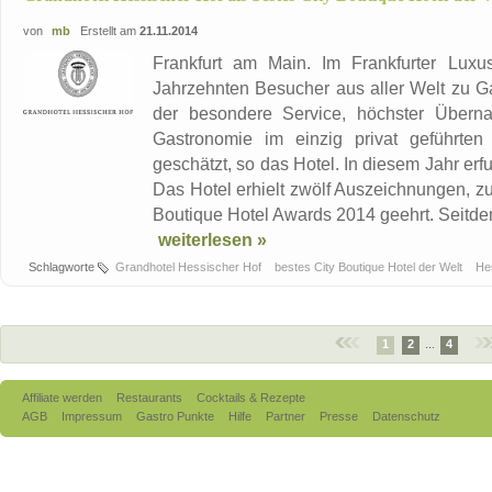
von
mb
Erstellt am
21.11.2014
Frankfurt am Main. Im Frankfurter Luxus
Jahrzehnten Besucher aus aller Welt zu Ga
der besondere Service, höchster Überna
Gastronomie im einzig privat geführten 
geschätzt, so das Hotel. In diesem Jahr e
Das Hotel erhielt zwölf Auszeichnungen, zu
Boutique Hotel Awards 2014 geehrt. Seitdem 
weiterlesen »
Schlagworte
Grandhotel Hessischer Hof
bestes City Boutique Hotel der Welt
He
1
2
...
4
Affiliate werden
Restaurants
Cocktails & Rezepte
AGB
Impressum
Gastro Punkte
Hilfe
Partner
Presse
Datenschutz