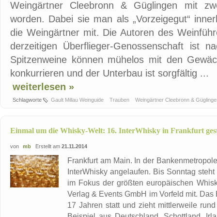
Weingärtner Cleebronn & Güglingen mit zwe
worden. Dabei sie man als „Vorzeigegut“ innerh
die Weingärtner mit. Die Autoren des Weinführ
derzeitigen Überflieger-Genossenschaft ist n
Spitzenweine können mühelos mit den Gewäc
konkurrieren und der Unterbau ist sorgfältig ...
weiterlesen »
Schlagworte
Gault Millau Weinguide
Trauben
Weingärtner Cleebronn & Gügling
Einmal um die Whisky-Welt: 16. InterWhisky in Frankfurt gest
von
mb
Erstellt am
21.11.2014
Frankfurt am Main. In der Bankenmetropole 
InterWhisky angelaufen. Bis Sonntag steht 
im Fokus der größten europäischen Whisky
Verlag & Events GmbH im Vorfeld mit. Das E
17 Jahren statt und zieht mittlerweile r
Beispiel aus Deutschland, Schottland, I