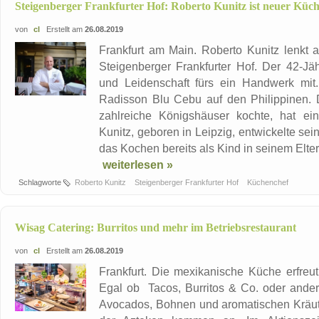
Steigenberger Frankfurter Hof: Roberto Kunitz ist neuer Küc
von
cl
Erstellt am
26.08.2019
Frankfurt am Main. Roberto Kunitz lenkt a
Steigenberger Frankfurter Hof. Der 42-Jähr
und Leidenschaft fürs ein Handwerk mit.
Radisson Blu Cebu auf den Philippinen. D
zahlreiche Königshäuser kochte, hat ein
Kunitz, geboren in Leipzig, entwickelte sei
das Kochen bereits als Kind in seinem Elter
weiterlesen »
Schlagworte
Roberto Kunitz
Steigenberger Frankfurter Hof
Küchenchef
Wisag Catering: Burritos und mehr im Betriebsrestaurant
von
cl
Erstellt am
26.08.2019
Frankfurt. Die mexikanische Küche erfreut
Egal ob Tacos, Burritos & Co. oder ander
Avocados, Bohnen und aromatischen Kräut