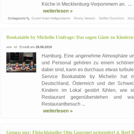
Köche in Mecklenburg-Vorpommern an. ...
weiterlesen »
Schlagworte
Grand Hotel Heiligendamm
Ronny Siewert
Steffen Duckhorn
Küc
Bookatable by Michelin Umfrage: Das sagen Gäste zu Kindern 
von
cl
Erstellt am
28.08.2019
Hamburg. Eine angenehme Atmosphäre u
und Personal gehören zu einem schönen
dabei sind, kann es durchaus etwas turbul
Service Bookatable by Michelin hat m
Deutschland, Österreich und der Schwei
Kindern im Lokal gestört fühlen, wie s
Restaurant gegenüberstehen und w
Restaurantbesuch ...
weiterlesen »
Genuss pur: Fleischhändler Otto Gourmet präsentiert 4. Beef B