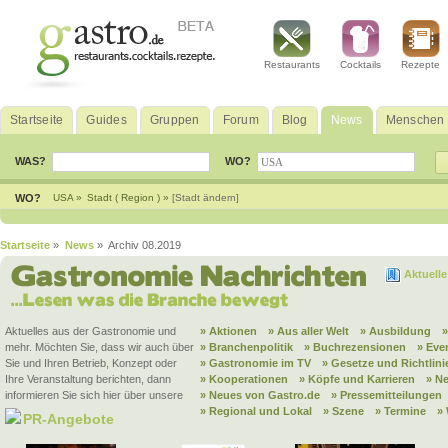
Restaurants
Cocktails
Rezepte
Startseite
Guides
Gruppen
Forum
Blog
News
Menschen
WAS?
WO?
WO?
USA »
Stadt ( Region ) »
[Stadt ändern]
Startseite
»
News
» Archiv 08.2019
Aktuell
Aktuelles aus der Gastronomie und
» Aktionen
» Aus aller Welt
» Ausbildung
mehr. Möchten Sie, dass wir auch über
» Branchenpolitik
» Buchrezensionen
» Eve
Sie und Ihren Betrieb, Konzept oder
» Gastronomie im TV
» Gesetze und Richtlini
Ihre Veranstaltung berichten, dann
» Kooperationen
» Köpfe und Karrieren
» N
informieren Sie sich hier über unsere
» Neues von Gastro.de
» Pressemitteilungen
» Regional und Lokal
» Szene
» Termine
»
PR-Angebote