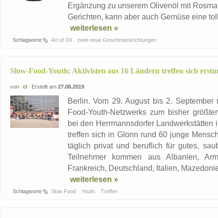
Ergänzung zu unserem Olivenöl mit Rosmari
Gerichten, kann aber auch Gemüse eine toll
weiterlesen »
Schlagworte
Art of Oil
zwei neue Geschmackrichtungen
Slow-Food-Youth: Aktivisten aus 16 Ländern treffen sich erstm
von
cl
Erstellt am
27.08.2019
Berlin. Vom 29. August bis 2. September 
Food-Youth-Netzwerks zum bisher größten
bei den Herrmannsdorfer Landwerkstätte
treffen sich in Glonn rund 60 junge Mensc
täglich privat und beruflich für gutes, s
Teilnehmer kommen aus Albanien, Armen
Frankreich, Deutschland, Italien, Mazedonien
weiterlesen »
Schlagworte
Slow Food
Youth
Treffen