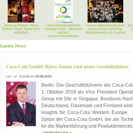
Johnnie Walker: Neue
Lebensmittelverband:
Pesca: Niederländisches
Dor
Edition Black Ruby jetzt
Umfrage zeigt - Mehrheit
Unternehmen beteiligt
J
erhältlich
schätzt
Mitarbeitende am Gewinn
Lebensmittelvielfalt
Gastro News
Coca-Cola GmbH: Bjorn Jensen wird neuer Geschäftsführer
von
cl
Erstellt am
30.08.2019
Berlin. Die Geschäftsführerin der Coca-C
1. Oktober 2019 als Vice President Opera
Group mit Sitz in Singapur. Bourbons Nachf
Deutschland, Dänemark und Finnland wird B
Insights für Coca-Cola Western Europe. 
Spitze der Coca-Cola GmbH, die als Tocht
für die Markenführung und Produktentwicklu
weiterlesen »