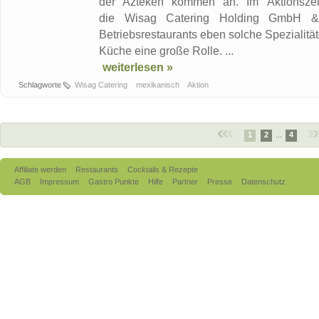
der Azteken kommen an. Im Aktionszei
die Wisag Catering Holding GmbH &
Betriebsrestaurants eben solche Spezialität
Küche eine große Rolle. ...
weiterlesen »
Schlagworte
Wisag Catering
mexikanisch
Aktion
1
2
...
4
Affiliate werden
Restaurants
Cocktails & Rezepte
AGB
Impressum
Gastro Punkte
Hilfe
Partner
Presse
Datenschutz