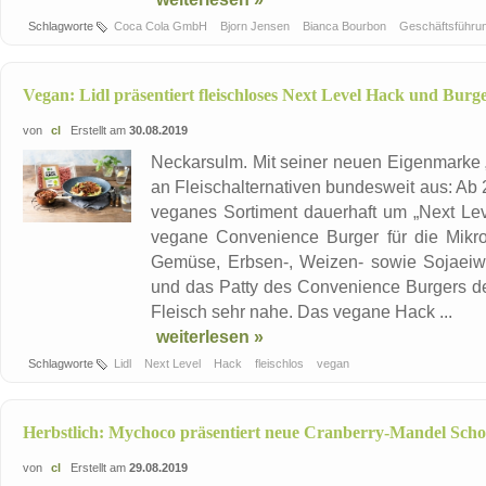
Schlagworte
Coca Cola GmbH
Bjorn Jensen
Bianca Bourbon
Geschäftsführu
Vegan: Lidl präsentiert fleischloses Next Level Hack und Burg
von
cl
Erstellt am
30.08.2019
Neckarsulm. Mit seiner neuen Eigenmarke 
an Fleischalternativen bundesweit aus: Ab 
veganes Sortiment dauerhaft um „Next Lev
vegane Convenience Burger für die Mikrow
Gemüse, Erbsen-, Weizen- sowie Sojaeiw
und das Patty des Convenience Burgers d
Fleisch sehr nahe. Das vegane Hack ...
weiterlesen »
Schlagworte
Lidl
Next Level
Hack
fleischlos
vegan
Herbstlich: Mychoco präsentiert neue Cranberry-Mandel Sch
von
cl
Erstellt am
29.08.2019