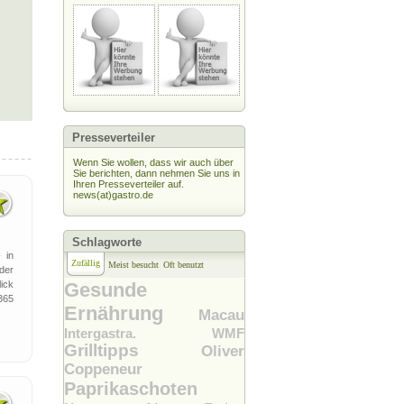
Presseverteiler
Wenn Sie wollen, dass wir auch über
Sie berichten, dann nehmen Sie uns in
Ihren Presseverteiler auf.
news(at)gastro.de
Schlagworte
 in
Zufällig
Meist besucht
Oft benutzt
der
ick
Gesunde
365
Ernährung
Macau
Intergastra. WMF
Grilltipps
Oliver
Coppeneur
Paprikaschoten