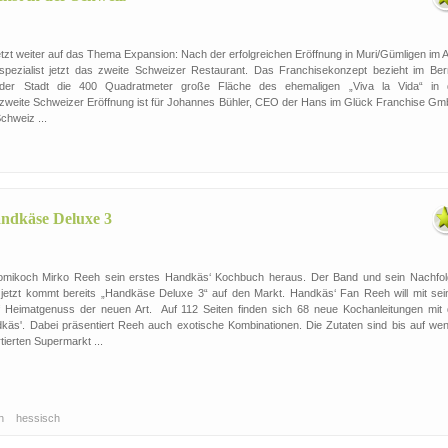
t weiter auf das Thema Expansion: Nach der erfolgreichen Eröffnung in Muri/Gümligen im Ap
spezialist jetzt das zweite Schweizer Restaurant. Das Franchisekonzept bezieht im Ber
 der Stadt die 400 Quadratmeter große Fläche des ehemaligen „Viva la Vida“ in 
ie zweite Schweizer Eröffnung ist für Johannes Bühler, CEO der Hans im Glück Franchise Gm
chweiz ...
z
andkäse Deluxe 3
romikoch Mirko Reeh sein erstes Handkäs‘ Kochbuch heraus. Der Band und sein Nachfol
d jetzt kommt bereits „Handkäse Deluxe 3“ auf den Markt. Handkäs‘ Fan Reeh will mit sei
Heimatgenuss der neuen Art. Auf 112 Seiten finden sich 68 neue Kochanleitungen mit 
dkäs'. Dabei präsentiert Reeh auch exotische Kombinationen. Die Zutaten sind bis auf wen
ierten Supermarkt ...
ch
hessisch