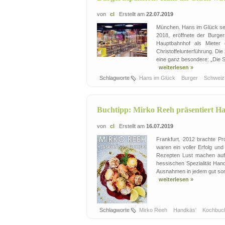
von
cl
Erstellt am
22.07.2019
München. Hans im Glück setz
2018, eröffnete der Burger
Hauptbahnhof als Mieter
Christoffelunterführung. D
eine ganz besondere: „Die S
weiterlesen »
Schlagworte
Hans im Glück
Burger
Schwei
Buchtipp: Mirko Reeh präsentiert H
von
cl
Erstellt am
16.07.2019
Frankfurt. 2012 brachte P
waren ein voller Erfolg un
Rezepten Lust machen auf 
hessischen Spezialität Han
Ausnahmen in jedem gut sort
weiterlesen »
Schlagworte
Mirko Reeh
Handkäs'
Kochbu