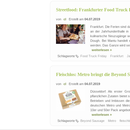
Streetfood: Frankfurter Food Truck 
von
cl
Erstellt am
04.07.2019
Frankfurt. Die Ferien sind 
an der Jahrhunderthalle in
kulinarische Neuzugänge w
Dough. Bei Mantu handelt e
werden. Das Ganze wird serv
weiterlesen »
Schlagworte
Food Truck Friday
Frankfurt
Ja
Fleischlos: Metro bringt die Beyond
von
cl
Erstellt am
04.07.2019
Düsseldorf. Als erster G
pflanzlichen Zutaten bietet 
Betrieben und Imbissen die
deutschen Metro und Metro
10er und 50er Pack angebote
weiterlesen »
Schlagworte
Beyond Sausage
Metro
fleisch