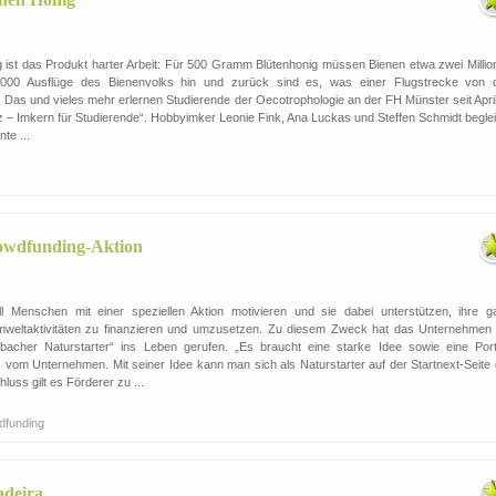
 ist das Produkt harter Arbeit: Für 500 Gramm Blütenhonig müssen Bienen etwa zwei Millio
0.000 Ausflüge des Bienenvolks hin und zurück sind es, was einer Flugstrecke von d
Das und vieles mehr erlernen Studierende der Oecotrophologie an der FH Münster seit April
 – Imkern für Studierende“. Hobbyimker Leonie Fink, Ana Luckas und Steffen Schmidt beglei
te ...
rowdfunding-Aktion
 Menschen mit einer speziellen Aktion motivieren und sie dabei unterstützen, ihre g
mweltaktivitäten zu finanzieren und umzusetzen. Zu diesem Zweck hat das Unternehmen 
bacher Naturstarter“ ins Leben gerufen. „Es braucht eine starke Idee sowie eine Port
es vom Unternehmen. Mit seiner Idee kann man sich als Naturstarter auf der Startnext-Seite
uss gilt es Förderer zu ...
dfunding
adeira