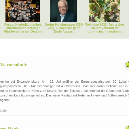
Pesca: Niederländisches
Dorint Hotelgruppe: CEO
Weinlese 2025: Deutscher
t
Unternehmen beteiligt
Jörg T. Böckeler geht
Bauernverband ist
Mitarbeitende am Gewinn
Ende August
optimistisch gestimmt
in Warnemünde
terhin auf Expansionskurs: Am 26. Juli eröffnet der Burgerspezialist sein 30. Lokal -
Vorpommern. Die Filiale beschäftigt rund 40 Mitarbeiter. Das Restaurant befindet sich in 
nd so in unmittelbarer Nähe zum Strand. Von der Terrasse aus können die Gäste den Ausbl
torischen Leuchtturm genießen. Das neue Restaurant bietet im Innen- und Außenbereich 
gebot ...
ünde
enen Honig