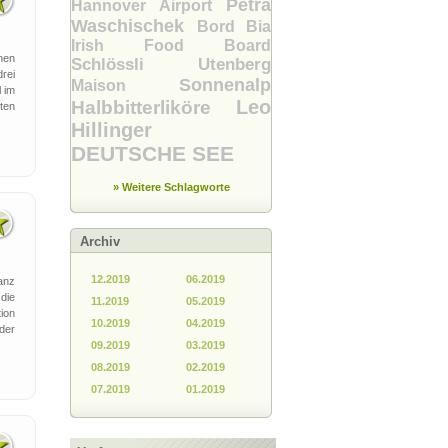
Petra
Hannover Airport
Waschischek
Bord Bia
Irish Food Board
nen
Schlössli Utenberg
rei
Sonnenalp
Maison
 im
Leo
Halbbitterliköre
ten
Hillinger
DEUTSCHE SEE
» Weitere Schlagworte
Archiv
12.2019
06.2019
anz
die
11.2019
05.2019
ion
10.2019
04.2019
 der
09.2019
03.2019
08.2019
02.2019
07.2019
01.2019