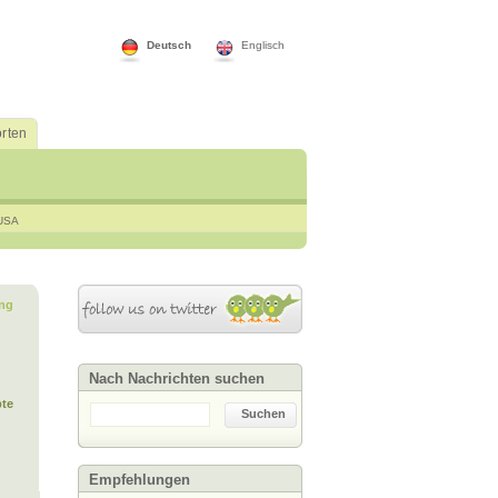
Deutsch
Englisch
rten
USA
ng
Nach Nachrichten suchen
te
Suchen
Empfehlungen