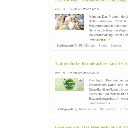
von
cl
Erstellt am
25.07.2019
Münster. Das Produkt Honig
Blüten anfliegen. Rund 4
Erdumrundungen entspricht. 
Seminar „Schwarmintelligenz
die Veranstaltung. Jetzt konn
weiterlesen »
Schlagworte
FH Münster
Honig
Seminar
Naturschutz: Krombacher startet C
von
cl
Erstellt am
24.07.2019
Krombach. Krombacher will
persönlichen Natur- und U
Crowdfunding-Aktion „Krom
Kreativität und Mut“ heißt 
Brauerei bewerben. Im Anschl
weiterlesen »
Schlagworte
Krombacher
Naturschutz
Crow
Genussevent: Das Weinfestival auf M