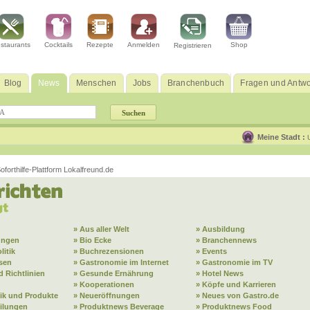
staurants
Cocktails
Rezepte
Anmelden
Shop
Registrieren
Blog
News
Menschen
Jobs
Branchenbuch
Fragen und Antwo
Meine Stadt :
orthilfe-Plattform Lokalfreund.de
» Aus aller Welt
» Ausbildung
ungen
» Bio Ecke
» Branchennews
litik
» Buchrezensionen
» Events
sen
» Gastronomie im Internet
» Gastronomie im TV
 Richtlinien
» Gesunde Ernährung
» Hotel News
» Kooperationen
» Köpfe und Karrieren
ik und Produkte
» Neueröffnungen
» Neues von Gastro.de
eilungen
» Produktnews Beverage
» Produktnews Food