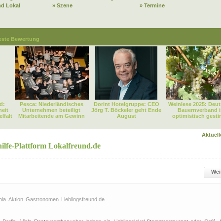
nd Lokal
» Szene
» Termine
este Bewertung
d:
Pesca: Niederländisches
Dorint Hotelgruppe: CEO
Weinlese 2025: Deut
heit
Unternehmen beteiligt
Jörg T. Böckeler geht Ende
Bauernverband i
lfalt
Mitarbeitende am Gewinn
August
optimistisch gest
Aktuel
ilfe-Plattform Lokalfreund.de
Wei
ola
Aktion
Gastronomen
Lieblingsfreund.de