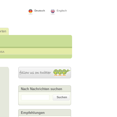
Deutsch
Englisch
rten
USA
Nach Nachrichten suchen
Suchen
Empfehlungen