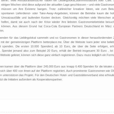
Berlin. Viele Restaurantbesucher haben ein Lieblingslokal,Stammrestaurant oder Café. S
einigen Wochen sind diese aufgrund der aktuellen Lage geschlossen – und viele Gastrono
müssen um ihre Existenz bangen. Trotz zahlreicher kreativer Ideen, wie zum Beisp
spontanen Lieferdienst- oder Take-Away-Angeboten, können die Betriebe kaum die ho
Umsatzausfälle und laufenden Kosten decken. Gleichzeitig möchten viele Menschen a
helfen, damit sie auch nach der Krise wieder ihre liebsten Gastronomiebetriebe besuc
können. Aus diesem Grund hat Coca-Cola European Partners Deutschland im März 
fen.
t Spenden für das Lieblingslokal sammeln und so Gastronomen in dieser herausfordernden Z
mit der gemeinnützigen Plattform betterplace.me. Über die Website kann jeder eine belieb
 spenden. Die ersten 10.000 Spenden1 ab 10 Euro, die über die Seite erfolgen, erh
 Spendet jemand also zum Beispiel 20 Euro, erhält der Betrieb insgesamt 30 Euro . Ist 
Website gelistet, können sich diese ganz einfach registrieren. Dazu muss lediglich ein Form
ochen kamen über die Plattform über 245.000 Euro aus knapp 6.400 Spenden für die lokalen 
ch über 400 von ihnen auf der Plattform registriert. Auch prominente Gastronomen wie Oli
n unterstützen das Projekt. Für den Deutschen Hotel- und Gaststättenverband eine erfreuli
 die Initiative außerdem als Kooperationspartner.