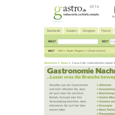
Re
Startseite
Guides
Gruppen
Forum
WAS?
WO?
WO?
USA »
Stadt ( Region ) »
[Stadt ändern]
Startseite
»
News
» Coca-Cola: Unternehmen startet Sof
Aktuelles aus der Gastronomie
» Aktionen
und mehr. Möchten Sie, dass
» Auszeichn
wir auch über Sie und Ihren
» Branchenpo
Betrieb, Konzept oder Ihre
» Gastro Mes
Veranstaltung berichten, dann
» Gesetze und
informieren Sie sich hier über
» Konzepte
unsere tollen
» Neue Techn
» Pressemitt