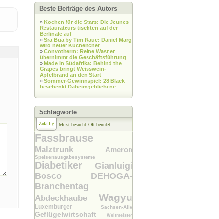
Beste Beiträge des Autors
»
Kochen für die Stars: Die Jeunes
Restaurateurs tischten auf der
Berlinale auf
»
Sra Bua by Tim Raue: Daniel Marg
wird neuer Küchenchef
»
Convotherm: Reine Wasner
übernimmt die Geschäftsführung
»
Made in Südafrika: Behind the
Grapes bringt Weisswein-
Apfelbrand an den Start
»
Sommer-Gewinnspiel: 28 Black
beschenkt Daheimgebliebene
Schlagworte
Zufällig
Meist besucht
Oft benutzt
Fassbrause
Malztrunk
Ameron
Speisenausgabesysteme
Diabetiker
Gianluigi
Bosco
DEHOGA-
Branchentag
Wagyu
Abdeckhaube
Luxemburger
Sachsen-Alle
Geflügelwirtschaft
Weltmeister