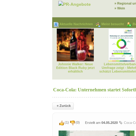
» Regional u
PR-Angebote
» Wein
Aktuelle Nachrichten
Meist besucht
B
Johnnie Walker: Neue
Lebensmittelverban
Edition Black Ruby jetzt
Umfrage zeigt - Mehr
erhältlich
schätzt Lebensmittelvie
Coca-Cola: Unternehmen startet Soforth
« Zurück
(
1
)
(
0
)
Erstellt am
04.05.2020
Coca-C