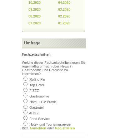
10.2020
04.2020
09.2020
03.2020
08.2020
02.2020
07.2020
01.2020
Umfrage
Fachzeitschriften
Welche dieser Fachzeitschriften lesen Sie
regelmäßig um sich über News in
Gastronomie und Hotellerie zu
informieren?
Rolling Pin
Bedenklicher Inhalt?
beleidigend, unangebracht
Top Hotel
Sagen Sie uns, warum Sie denken,
FIZZZ
dass der Inhalt nicht auf diese Seite
Gastronomie
gehört.
Hotel + GV Praxis
Gastrotel
AHGZ
Food Service
Hotel- und Tourismusrevue
Bitte
Anmelden
oder
Registrieren
Senden