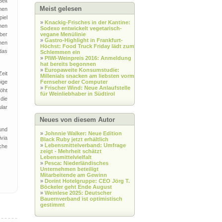
eit
Meist gelesen
men
iel
»
Knackig-Frisches in der Kantine:
hen
Sodexo entwickelt vegetarisch-
ber
vegane Menülinie
»
Gastro-Highlight in Frankfurt-
hen
Höchst: Food Truck Friday lädt zum
das
Schlemmen ein
»
PIWI-Weinpreis 2016: Anmeldung
hat bereits begonnen
»
Europaweite Konsumstudie:
eit
Millenials snacken am liebsten vorm
ige
Fernseher oder Computer
»
Frischer Wind: Neue Anlaufstelle
öht
für Weinliebhaber in Südtirol
die
ular
Neues von diesem Autor
und
»
Johnnie Walker: Neue Edition
via
Black Ruby jetzt erhältlich
»
Lebensmittelverband: Umfrage
che
zeigt - Mehrheit schätzt
Lebensmittelvielfalt
»
Pesca: Niederländisches
Unternehmen beteiligt
Mitarbeitende am Gewinn
»
Dorint Hotelgruppe: CEO Jörg T.
Böckeler geht Ende August
»
Weinlese 2025: Deutscher
Bauernverband ist optimistisch
gestimmt