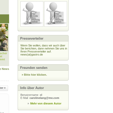
Presseverteiler
Wenn Sie wollen, dass wir auch über
Sie berichten, dann nehmen Sie uns in
Ihren Presseverteiler auf.
scher
news(at)gastro.de
st
immt
Freunden senden
le News
» Bitte hier klicken.
Info über Autor
ter »
Benutzername
cl
E-Mail
carolinelang@me.com
»
Mehr von diesem Autor