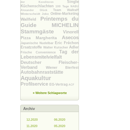
Single
der Konditoren
Küchenschlachten
100 Tage
NABU
Team Wallraff
Alexander Glück
Online-Marketing
Winterscheidt Joko
Printemps du
Wallfeld
Guide MICHELIN
Stammgäste
Vinorell
Asecos
Pizza Margherita
Eric Fréchon
Japanische Nudelbar
Ersatzstoffe
Adler
Walter Kutscher
Tag der
Frische Convenience
Lebensmitelvielfalt
Deutscher Fleischer-
Verband
Wiener Bierfest
Autobahnraststätte
Aquakultur
Profilservice
EG-Vertrag
ACF
» Weitere Schlagworte
Archiv
12.2020
06.2020
11.2020
05.2020