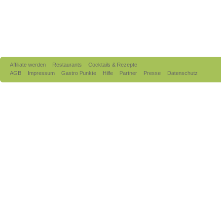
Affiliate werden
Restaurants
Cocktails & Rezepte
AGB
Impressum
Gastro Punkte
Hilfe
Partner
Presse
Datenschutz