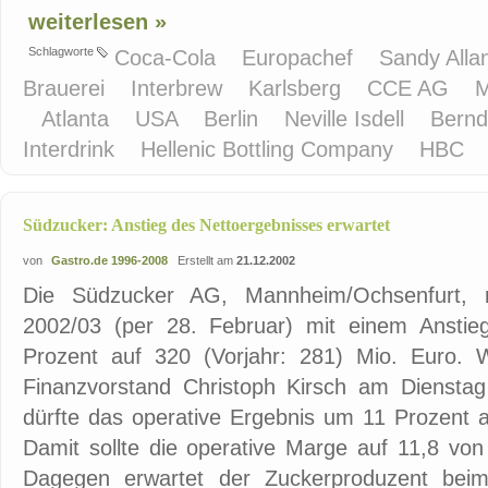
weiterlesen »
Schlagworte
Coca-Cola
Europachef
Sandy Alla
Brauerei
Interbrew
Karlsberg
CCE AG
Atlanta
USA
Berlin
Neville Isdell
Bernd
Interdrink
Hellenic Bottling Company
HBC
Südzucker: Anstieg des Nettoergebnisses erwartet
von
Gastro.de 1996-2008
Erstellt am
21.12.2002
Die Südzucker AG, Mannheim/Ochsenfurt, r
2002/03 (per 28. Februar) mit einem Anstie
Prozent auf 320 (Vorjahr: 281) Mio. Euro. 
Finanzvorstand Christoph Kirsch am Dienstag 
dürfte das operative Ergebnis um 11 Prozent a
Damit sollte die operative Marge auf 11,8 von
Dagegen erwartet der Zuckerproduzent be