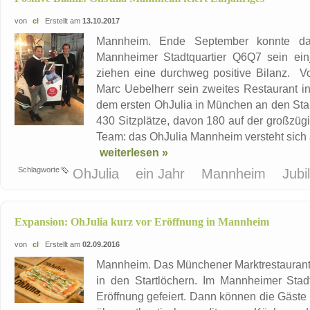
von
cl
Erstellt am
13.10.2017
Mannheim. Ende September konnte das
Mannheimer Stadtquartier Q6Q7 sein einj
ziehen eine durchweg positive Bilanz. Vo
Marc Uebelherr sein zweites Restaurant i
dem ersten OhJulia in München an den Sta
430 Sitzplätze, davon 180 auf der großzüg
Team: das OhJulia Mannheim versteht sich al
weiterlesen »
Schlagworte
OhJulia
ein Jahr
Mannheim
Jub
Expansion: OhJulia kurz vor Eröffnung in Mannheim
von
cl
Erstellt am
02.09.2016
Mannheim. Das Münchener Marktrestaurant O
in den Startlöchern. Im Mannheimer Sta
Eröffnung gefeiert. Dann können die Gäste