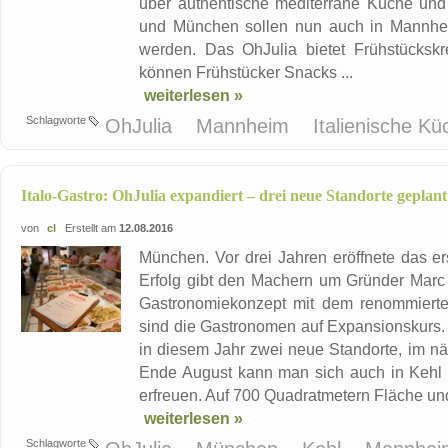
über authentische mediterrane Küche und 
und München sollen nun auch in Mannhei
werden. Das OhJulia bietet Frühstücks
können Frühstücker Snacks ...
weiterlesen »
Schlagworte
OhJulia
Mannheim
Italienische K
Italo-Gastro: OhJulia expandiert – drei neue Standorte geplant
von
cl
Erstellt am
12.08.2016
München. Vor drei Jahren eröffnete das e
Erfolg gibt den Machern um Gründer Marc
Gastronomiekonzept mit dem renommierte
sind die Gastronomen auf Expansionskurs.
in diesem Jahr zwei neue Standorte, im näc
Ende August kann man sich auch in Kehl 
erfreuen. Auf 700 Quadratmetern Fläche und 
weiterlesen »
Schlagworte