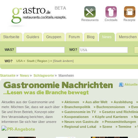
Restaurants
Cocktails
Rezepte
Startseite
Guides
Gruppen
Forum
Blog
News
Menschen
WAS?
WO?
WO?
USA »
Stadt ( Region ) »
[Stadt ändern]
Startseite
»
News
»
Schlagworte
» Mannheim
Aktuell
Aktuelles aus der Gastronomie und
» Aktionen
» Aus aller Welt
» Ausbildung
mehr. Möchten Sie, dass wir auch über
» Branchenpolitik
» Buchrezensionen
» Eve
Sie und Ihren Betrieb, Konzept oder
» Gastronomie im TV
» Gesetze und Richtlini
Ihre Veranstaltung berichten, dann
» Kooperationen
» Köpfe und Karrieren
» N
informieren Sie sich hier über unsere
» Neues von Gastro.de
» Pressemitteilungen
» Regional und Lokal
» Szene
» Termine
»
PR-Angebote