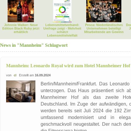
Johnnie Walker: Neue
Lebensmittelverband:
Pesca: Niederländisches
Dor
Edition Black Ruby jetzt
Umfrage zeigt - Mehrheit
Unternehmen beteiligt
J
erhältlich
schätzt
Mitarbeitende am Gewinn
Lebensmittelvielfalt
News in "Mannheim" Schlagwort
Mannheim: Leonardo Royal wird zum Hotel Mannheimer Hof
von
cl
Erstellt am
16.09.2024
Berlin/Mannheim/Frankfurt. Das Leonard
unterzogen. Das Haus präsentiert sich 
Mannheimer Hof als das zweite Hote
Deutschland. Im Zuge der aufwändigen, 
werden bereits seit Juli 2024 die 192 Z
umfassend modernisiert und in elega
geschmackvoll neugestaltet. Der nach d
die Fitnessarea bieten ...