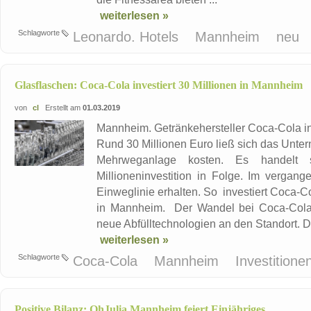
weiterlesen »
Schlagworte
Leonardo. Hotels
Mannheim
neu
Glasflaschen: Coca-Cola investiert 30 Millionen in Mannheim
von
cl
Erstellt am
01.03.2019
Mannheim. Getränkehersteller Coca-Cola in
Rund 30 Millionen Euro ließ sich das Unte
Mehrweganlage kosten. Es handelt 
Millioneninvestition in Folge. Im vergan
Einweglinie erhalten. So investiert Coca-C
in Mannheim. Der Wandel bei Coca-Cola
neue Abfülltechnologien an den Standort. Die
weiterlesen »
Schlagworte
Coca-Cola
Mannheim
Investitione
Positive Bilanz: OhJulia Mannheim feiert Einjähriges