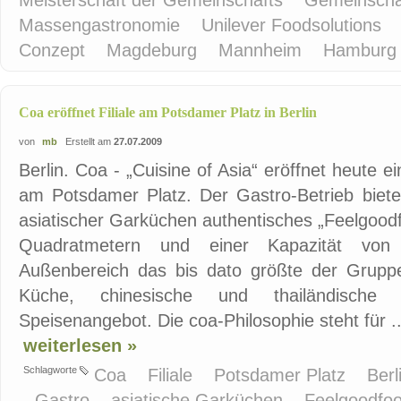
Meisterschaft der Gemeinschafts
Gemeinscha
Massengastronomie
Unilever Foodsolutions
Conzept
Magdeburg
Mannheim
Hambur
Coa eröffnet Filiale am Potsdamer Platz in Berlin
von
mb
Erstellt am
27.07.2009
Berlin. Coa - „Cuisine of Asia“ eröffnet heute e
am Potsdamer Platz. Der Gastro-Betrieb biet
asiatischer Garküchen authentisches „Feelgoodf
Quadratmetern und einer Kapazität von
Außenbereich das bis dato größte der Gruppe
Küche, chinesische und thailändische E
Speisenangebot. Die coa-Philosophie steht für ..
weiterlesen »
Schlagworte
Coa
Filiale
Potsdamer Platz
Berl
Gastro
asiatische Garküchen
Feelgoodfo