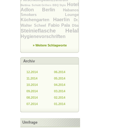
Hotel
Bettina Schütt
Grillers BBQ Style
Adlon Berlin
Habanos
Smokers Lounge
Haerlin
Küchengarten
Dr.
Fabio Pala
Walter Scheel
Dba
Helal
Steinieflasche
Hygienevorschriften
» Weitere Schlagworte
Archiv
12.2014
06.2014
11.2014
05.2014
10.2014
04.2014
09.2014
03.2014
08.2014
02.2014
07.2014
01.2014
Umfrage