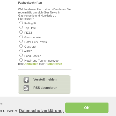
Fachzeitschriften
Welche dieser Fachzeitschriften lesen Sie
regelmäßig um sich über News in
Gastronomie und Hotellerie zu
informieren?
Rolling Pin
Bedenklicher Inhalt?
beleidigend, unangebracht
Top Hotel
Sagen Sie uns, warum Sie denken,
FIZZZ
dass der Inhalt nicht auf diese Seite
Gastronomie
gehört.
Hotel + GV Praxis
Gastrotel
AHGZ
Food Service
Hotel- und Tourismusrevue
Bitte
Anmelden
oder
Registrieren
Senden
Verstoß melden
RSS abonnieren
es.
© Copyright 2008-2011 gastro.de - All rights reserved
OK
in unserer
Datenschutzerklärung.
Diese Seite wurde in 0.60 s geladen