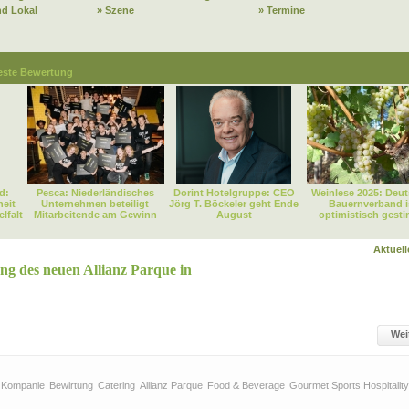
nd Lokal
» Szene
» Termine
este Bewertung
d:
Pesca: Niederländisches
Dorint Hotelgruppe: CEO
Weinlese 2025: Deut
heit
Unternehmen beteiligt
Jörg T. Böckeler geht Ende
Bauernverband i
lfalt
Mitarbeitende am Gewinn
August
optimistisch gest
Aktuel
g des neuen Allianz Parque in
Wei
& Kompanie
Bewirtung
Catering
Allianz Parque
Food & Beverage
Gourmet Sports Hospitality