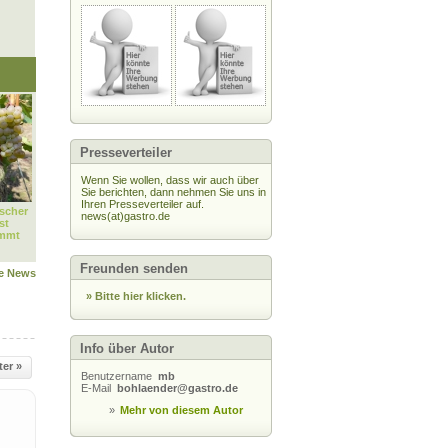
Presseverteiler
Wenn Sie wollen, dass wir auch über
Sie berichten, dann nehmen Sie uns in
Ihren Presseverteiler auf.
scher
news(at)gastro.de
st
immt
Freunden senden
le News
» Bitte hier klicken.
Info über Autor
ter »
Benutzername
mb
E-Mail
bohlaender@gastro.de
»
Mehr von diesem Autor