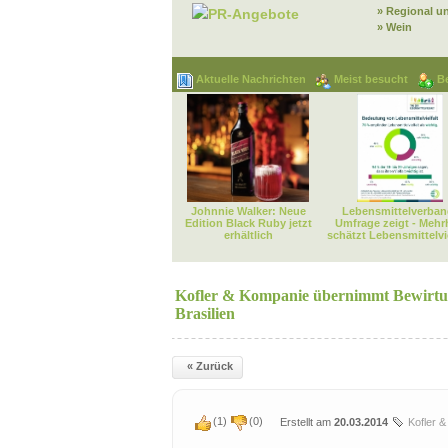
» Regional u
PR-Angebote
» Wein
Aktuelle Nachrichten
Meist besucht
B
Johnnie Walker: Neue
Lebensmittelverban
Edition Black Ruby jetzt
Umfrage zeigt - Mehr
erhältlich
schätzt Lebensmittelvie
Kofler & Kompanie übernimmt Bewirtun
Brasilien
« Zurück
(
1
)
(
0
)
Erstellt am
20.03.2014
Kofler 