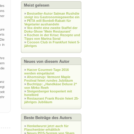
Meist gelesen
des
ons
»
Bestseller-Autor Salman Rushdie
ner
steigt ins Gastronomiegewerbe ein
»
PETA will Bordell-Rabatt für
Vegetarier aushandeln
»
Vox dreht eine zweite Staffel der
ture
Doku-Show 'Mein Restaurant'
rts
»
Kochen in der Krise: Rezepte und
Tipps von Marina Soral
Die
»
Cocoon Club in Frankfurt feiert 5-
 in
jähriges
hre
Neues von diesem Autor
dem
die
»
Harzer Gourmet-Tage 2016
werden eingeläutet
»
Ahornsirup: Vermont Maple
Festival feiert rundes Jubiläum
ianz
»
Buchtipp: „Handkäse Deluxe 2“
iegt
von Mirko Reeh
»
Steigenberger kooperiert mit
eit
hotelbird
sehr
»
Restaurant Frank Rosin feiert 25-
jähriges Jubiläum
Beste Beiträge des Autors
»
Henkelwurst jetzt auch für
Flaschenbier erhältlich
»
Neues POS-System von Sharp