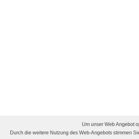
Um unser Web Angebot opt
Affiliate werden
Restaurants
Cocktails & Rezept
Durch die weitere Nutzung des Web-Angebots stimmen Sie
AGB
Impressum
Gastro Punkte
Hilfe
Partne