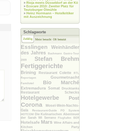
»
Rioja meets Düsseldorf an der Kö
»
Ecocare 2010: Zweiter Platz für
Teutoburger Ölmühle
»
Heinz Horrmann – Hotelkritiker
mit Auszeichnung
Schlagworte
Zufällig
Meist besucht
Oft benutzt
Esslingen
Weinhändler
des Jahres
Bachmann Gastro-Tour
Stefan Brehm
2009
Fertiggerichte
Brining
Restaurant Colette
RTL
Gourmetnacht
Reportagen
Bio Marché
Familotel
Extremadura
Somat
Drucktanks
Restaurant Schecks
Hotelgewerbe
Post
Corona
Mosel-Wein-Nachts-
Gala
Restaurant-Guide
FO System
Die Kulinarischen Abenteuer
HOTCOM
der Sarah Wi
Serrano
Flughafen BER
Mars
Hotelsafe
Wine Affairs and
Kitchen Party
Fleischkompetenzzentrum