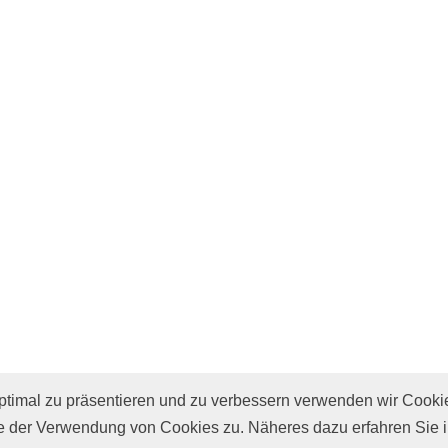
imal zu präsentieren und zu verbessern verwenden wir Cooki
e
 der Verwendung von Cookies zu. Näheres dazu erfahren Sie 
r
Presse
Datenschutz