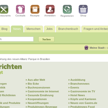
staurants
Cocktails
Rezepte
Anmelden
Shop
Registrieren
Blog
News
Menschen
Jobs
Branchenbuch
Fragen und Antwo
Meine Stadt :
ung des neuen Allianz Parque in Brasilien
» Aus aller Welt
» Ausbildung
ungen
» Bio Ecke
» Branchennews
litik
» Buchrezensionen
» Events
sen
» Gastronomie im Internet
» Gastronomie im TV
 Richtlinien
» Gesunde Ernährung
» Hotel News
» Kooperationen
» Köpfe und Karrieren
ik und Produkte
» Neueröffnungen
» Neues von Gastro.de
eilungen
» Produktnews Beverage
» Produktnews Food