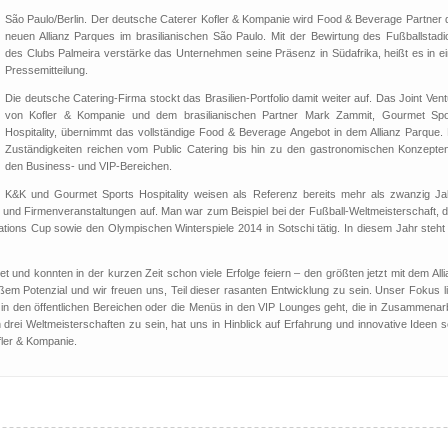
São Paulo/Berlin. Der deutsche Caterer Kofler & Kompanie wird Food & Beverage Partner 
neuen Allianz Parques im brasilianischen São Paulo. Mit der Bewirtung des Fußballstadi
des Clubs Palmeira verstärke das Unternehmen seine Präsenz in Südafrika, heißt es in ei
Pressemitteilung.
Die deutsche Catering-Firma stockt das Brasilien-Portfolio damit weiter auf. Das Joint Ven
von Kofler & Kompanie und dem brasilianischen Partner Mark Zammit, Gourmet Spo
Hospitality, übernimmt das vollständige Food & Beverage Angebot in dem Allianz Parque. 
Zuständigkeiten reichen vom Public Catering bis hin zu den gastronomischen Konzepten
den Business- und VIP-Bereichen.
K&K und Gourmet Sports Hospitality weisen als Referenz bereits mehr als zwanzig Ja
s- und Firmenveranstaltungen auf. Man war zum Beispiel bei der Fußball-Weltmeisterschaft, 
ions Cup sowie den Olympischen Winterspiele 2014 in Sotschi tätig. In diesem Jahr steht 
t und konnten in der kurzen Zeit schon viele Erfolge feiern – den größten jetzt mit dem All
roßem Potenzial und wir freuen uns, Teil dieser rasanten Entwicklung zu sein. Unser Fokus l
 in den öffentlichen Bereichen oder die Menüs in den VIP Lounges geht, die in Zusammenarb
n drei Weltmeisterschaften zu sein, hat uns in Hinblick auf Erfahrung und innovative Ideen 
fler & Kompanie.