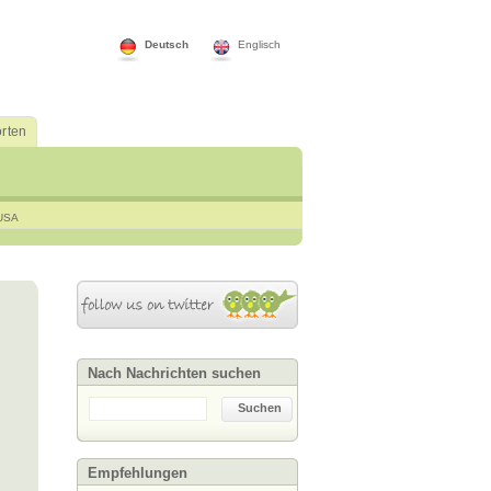
Deutsch
Englisch
rten
USA
Nach Nachrichten suchen
Suchen
Empfehlungen