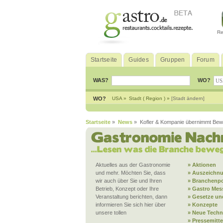
Re
Startseite
Guides
Gruppen
Forum
WAS?
WO?
WO?
USA »
Stadt ( Region ) »
[Stadt ändern]
Startseite
»
News
» Kofler & Kompanie übernimmt Bewirt
Aktuelles aus der Gastronomie
» Aktionen
und mehr. Möchten Sie, dass
» Auszeichn
wir auch über Sie und Ihren
» Branchenpo
Betrieb, Konzept oder Ihre
» Gastro Mes
Veranstaltung berichten, dann
» Gesetze und
informieren Sie sich hier über
» Konzepte
unsere tollen
» Neue Techn
» Pressemitt