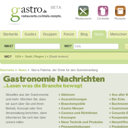
Restaurants
Cocktails
Rezepte
Startseite
Guides
Gruppen
Forum
Blog
News
Menschen
WAS?
WO?
WO?
USA »
Stadt ( Region ) »
[Stadt ändern]
Startseite
»
News
» Sierra Paloma: der Drink für den Sommeranfang
Aktuelles aus der Gastronomie
» Aktionen
» Aus aller W
und mehr. Möchten Sie, dass
» Auszeichnungen
» Bio Ecke
wir auch über Sie und Ihren
» Branchenpolitik
» Buchrezen
Betrieb, Konzept oder Ihre
» Gastro Messen
» Gastronom
Veranstaltung berichten, dann
» Gesetze und Richtlinien
» Gesunde 
informieren Sie sich hier über
» Konzepte
» Kooperati
unsere tollen
» Neue Technik und Produkte
» Neueröffn
» Pressemitteilungen
» Produktne