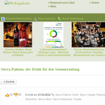
» Regional und Lokal
» Szene
PR-Angebote
» Wein
Aktuelle Nachrichten
Meist besucht
Beste Bewertung
Johnnie Walker: Neue
Lebensmittelverband:
Pesca: Niederländisches
Edition Black Ruby jetzt
Umfrage zeigt - Mehrheit
Unternehmen beteiligt
erhältlich
schätzt Lebensmittelvielfalt
Mitarbeitende am Gewinn
Sierra Paloma: der Drink für den Sommeranfang
« Zurück
(
1
)
(
0
)
Erstellt am
27.03.2012
Sierra Paloma
Drink
Sierra Tequila
Paloma
Diskothek
Sierra Silver
Sierra Reposado
Tequila