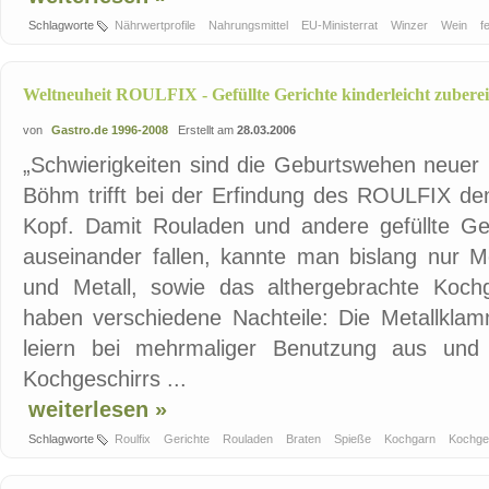
Schlagworte
Nährwertprofile
Nahrungsmittel
EU-Ministerrat
Winzer
Wein
f
Weltneuheit ROULFIX - Gefüllte Gerichte kinderleicht zuberei
von
Gastro.de 1996-2008
Erstellt am
28.03.2006
„Schwierigkeiten sind die Geburtswehen neuer 
Böhm trifft bei der Erfindung des ROULFIX den
Kopf. Damit Rouladen und andere gefüllte Ger
auseinander fallen, kannte man bislang nur M
und Metall, sowie das althergebrachte Koch
haben verschiedene Nachteile: Die Metallkla
leiern bei mehrmaliger Benutzung aus und
Kochgeschirrs ...
weiterlesen »
Schlagworte
Roulfix
Gerichte
Rouladen
Braten
Spieße
Kochgarn
Kochge