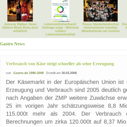
Johnnie Walker: Neue
Lebensmittelverband:
Pesca: Niederländisches
Dor
Edition Black Ruby jetzt
Umfrage zeigt - Mehrheit
Unternehmen beteiligt
J
erhältlich
schätzt
Mitarbeitende am Gewinn
Lebensmittelvielfalt
Gastro News
Verbrauch von Käse steigt schneller als seine Erzeugung
von
Gastro.de 1996-2008
Erstellt am
30.03.2006
Der Käsemarkt in der Europäischen Union ist 
Erzeugung und Verbrauch sind 2005 deutlich g
nach Angaben der ZMP weitere Zuwächse erwar
25 im vorigen Jahr schätzungsweise 8,8 Mi
115.000t mehr als 2004. Der Verbrauch e
Berechnungen um zirka 120.000t auf 8,37 Mio