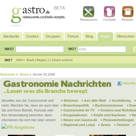
Restaurants
Cocktails
Rezepte
Startseite
Guides
Gruppen
Forum
Blog
News
Menschen
WAS?
WO?
WO?
USA »
Stadt ( Region ) »
[Stadt ändern]
Startseite
»
News
» Archiv 03.2006
Aktuell
Aktuelles aus der Gastronomie und
» Aktionen
» Aus aller Welt
» Ausbildung
mehr. Möchten Sie, dass wir auch über
» Branchenpolitik
» Buchrezensionen
» Eve
Sie und Ihren Betrieb, Konzept oder
» Gastronomie im TV
» Gesetze und Richtlini
Ihre Veranstaltung berichten, dann
» Kooperationen
» Köpfe und Karrieren
» N
informieren Sie sich hier über unsere
» Neues von Gastro.de
» Pressemitteilungen
» Regional und Lokal
» Szene
» Termine
»
PR-Angebote