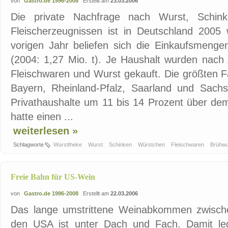
von
Gastro.de 1996-2008
Erstellt am
23.03.2006
Die private Nachfrage nach Wurst, Schin
Fleischerzeugnissen ist in Deutschland 2005 
vorigen Jahr beliefen sich die Einkaufsmenge
(2004: 1,27 Mio. t). Je Haushalt wurden nac
Fleischwaren und Wurst gekauft. Die größten 
Bayern, Rheinland-Pfalz, Saarland und Sachs
Privathaushalte um 11 bis 14 Prozent über de
hatte einen ...
weiterlesen »
Schlagworte
Wursttheke
Wurst
Schinken
Würstchen
Fleischwaren
Brühw
Freie Bahn für US-Wein
von
Gastro.de 1996-2008
Erstellt am
22.03.2006
Das lange umstrittene Weinabkommen zwisch
den USA ist unter Dach und Fach. Damit leg