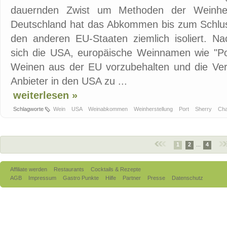
dauernden Zwist um Methoden der Weinher
Deutschland hat das Abkommen bis zum Schluss
den anderen EU-Staaten ziemlich isoliert. 
sich die USA, europäische Weinnamen wie "Po
Weinen aus der EU vorzubehalten und die V
Anbieter in den USA zu ...
weiterlesen »
Schlagworte
Wein
USA
Weinabkommen
Weinherstellung
Port
Sherry
Ch
1
2
...
4
Affiliate werden
Restaurants
Cocktails & Rezepte
AGB
Impressum
Gastro Punkte
Hilfe
Partner
Presse
Datenschutz