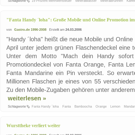
Schlagworte
19 Prozent Mehrwertsteuer
Mineralwasser
Mineralbrunnen
Kaff
"Fanta Handy ´loha": Große Mobile und Online Promotion im
von
Gastro.de 1996-2008
Erstellt am
24.03.2006
"Handy ´loha" heißt die neue Mobile und Online
April unter jedem grünen Flaschendeckel eine 
Unter dem Motto "Mach dein Handy sofort
Promotiondeckel von Fanta Orange, Fanta Le
Fanta Mandarine ein Pin versteckt. So erwart
Millionen Flaschen je eines von 55 verschied
Zu den Mobile-Zugaben gehören unter anderem K
weiterlesen »
Schlagworte
Fanta Handy ´loha
Fanta
Bamboocha
Orange
Lemon
Mandar
Wursttheke verliert weiter