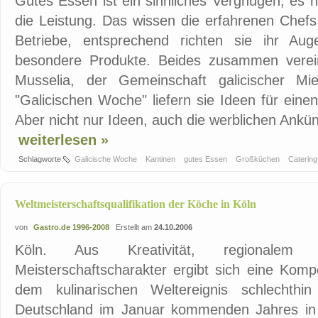
Gutes Essen ist ein sinnliches Vergnügen, es h
die Leistung. Das wissen die erfahrenen Chef
Betriebe, entsprechend richten sie ihr A
besondere Produkte. Beides zusammen verein
Musselia, der Gemeinschaft galicischer Mi
"Galicischen Woche" liefern sie Ideen für ein
Aber nicht nur Ideen, auch die werblichen Ankünd
weiterlesen »
Schlagworte
Galicische Woche
Kantinen
gutes Essen
Großküchen
Caterin
Weltmeisterschaftsqualifikation der Köche in Köln
von
Gastro.de 1996-2008
Erstellt am
24.10.2006
Köln. Aus Kreativität, regionalem T
Meisterschaftscharakter ergibt sich eine Komp
dem kulinarischen Weltereignis schlechthi
Deutschland im Januar kommenden Jahres in 