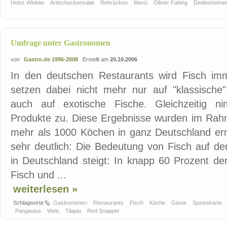
Heinz Winkler
Artischockensalat
Rehrücken
Menü
Olivier Fabing
Deidesheime
Umfrage unter Gastronomen
von
Gastro.de 1996-2008
Erstellt am
20.10.2006
In den deutschen Restaurants wird Fisch im
setzen dabei nicht mehr nur auf "klassische"
auch auf exotische Fische. Gleichzeitig n
Produkte zu. Diese Ergebnisse wurden im Rah
mehr als 1000 Köchen in ganz Deutschland erm
sehr deutlich: Die Bedeutung von Fisch auf d
in Deutschland steigt: In knapp 60 Prozent d
Fisch und ...
weiterlesen »
Schlagworte
Gastronomen
Restaurants
Fisch
Köche
Gäste
Speisekarte
Pangasius
Wels
Tilapia
Red Snapper