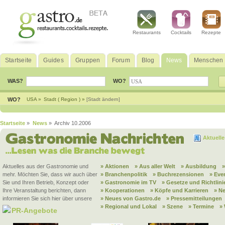
Restaurants
Cocktails
Rezepte
Startseite
Guides
Gruppen
Forum
Blog
News
Menschen
WAS?
WO?
WO?
USA »
Stadt ( Region ) »
[Stadt ändern]
Startseite
»
News
» Archiv 10.2006
Aktuell
Aktuelles aus der Gastronomie und
» Aktionen
» Aus aller Welt
» Ausbildung
mehr. Möchten Sie, dass wir auch über
» Branchenpolitik
» Buchrezensionen
» Eve
Sie und Ihren Betrieb, Konzept oder
» Gastronomie im TV
» Gesetze und Richtlini
Ihre Veranstaltung berichten, dann
» Kooperationen
» Köpfe und Karrieren
» N
informieren Sie sich hier über unsere
» Neues von Gastro.de
» Pressemitteilungen
» Regional und Lokal
» Szene
» Termine
»
PR-Angebote