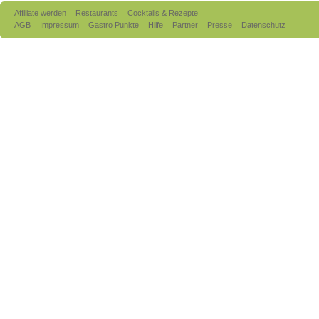
Affiliate werden
Restaurants
Cocktails & Rezepte
AGB
Impressum
Gastro Punkte
Hilfe
Partner
Presse
Datenschutz