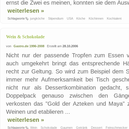
ernst die Zwei es meinen, konnten sie dem Aus
weiterlesen »
Schlagworte
jungköche
Stipendium
USA
Köche
Köchinnen
Kochtalent
Wein & Schokolade
von
Gastro.de 1996-2008
Erstellt am
28.10.2006
Nicht nur der passende Tropfen zum Essen 
auch umgekehrt bringt das entsprechende Hä
recht zur Geltung. So wird zum Beispiel dem
immer mehr Aufmerksamkeit bei Tisch gesche
nicht nur als Dessertkombination gedacht, s
Doppelpack genauso zwischen den Gänge
verkosten das "Gold der Azteken und Maya" 
Weinen und etablieren ...
weiterlesen »
Schlagworte
Wein
Schokolade
Gaumen
Getränk
Dessert
Feinschmecker