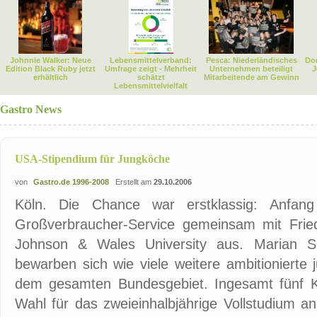
Johnnie Walker: Neue
Lebensmittelverband:
Pesca: Niederländisches
Dor
Edition Black Ruby jetzt
Umfrage zeigt - Mehrheit
Unternehmen beteiligt
J
erhältlich
schätzt
Mitarbeitende am Gewinn
Lebensmittelvielfalt
Gastro News
USA-Stipendium für Jungköche
von
Gastro.de 1996-2008
Erstellt am
29.10.2006
Köln. Die Chance war erstklassig: Anfan
Großverbraucher-Service gemeinsam mit Friedr
Johnson & Wales University aus. Marian Sc
bewarben sich wie viele weitere ambitioniert
dem gesamten Bundesgebiet. Ingesamt fünf K
Wahl für das zweieinhalbjährige Vollstudium a