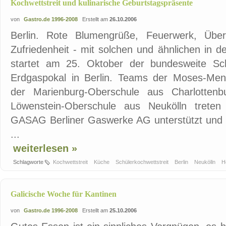
Kochwettstreit und kulinarische Geburtstagspräsente
von
Gastro.de 1996-2008
Erstellt am
26.10.2006
Berlin. Rote Blumengrüße, Feuerwerk, Übe
Zufriedenheit - mit solchen und ähnlichen in 
startet am 25. Oktober der bundesweite Sch
Erdgaspokal in Berlin. Teams der Moses-Men
der Marienburg-Oberschule aus Charlottenb
Löwenstein-Oberschule aus Neukölln treten
GASAG Berliner Gaswerke AG unterstützt und b
...
weiterlesen »
Schlagworte
Kochwettstreit
Küche
Schülerkochwettstreit
Berlin
Neukölln
H
Galicische Woche für Kantinen
von
Gastro.de 1996-2008
Erstellt am
25.10.2006