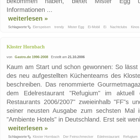
bekommen haben, bietet Mister Egg unt
Informationen ...
weiterlesen »
Schlagworte
Eierspeisen
trendy
Mister Egg
Ei-Mobil
Ei
Nachtclubs
Kino
Kloster Hornbach
von
Gastro.de 1996-2008
Erstellt am
21.10.2006
Kaum am Start und schon gewonnen: So lässt s
des neu aufgestellten Küchenteams des Kloste
beschreiben. Das renommierte Gourmetmagazi
dem Edelrestaurant "Refugium" im aktuell 
Restaurants 2006/2007" zweieinhalb "FF"s un
seiner neusten Ausgabe zum sechsten Mal i
"Ambiente Hotels" in Deutschland. Erst seit wen
weiterlesen »
Schlagworte
Kloster Hornbach
Der Feinschmecker
Edelrestaurant
Refugium