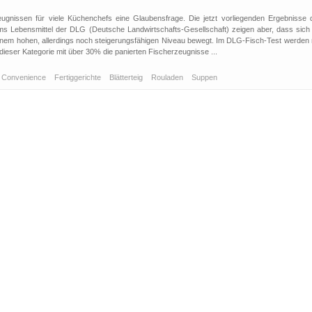
zeugnissen für viele Küchenchefs eine Glaubensfrage. Die jetzt vorliegenden Ergebnisse 
s Lebensmittel der DLG (Deutsche Landwirtschafts-Gesellschaft) zeigen aber, dass sich 
einem hohen, allerdings noch steigerungsfähigen Niveau bewegt. Im DLG-Fisch-Test werden 
dieser Kategorie mit über 30% die panierten Fischerzeugnisse ...
Convenience
Fertiggerichte
Blätterteig
Rouladen
Suppen