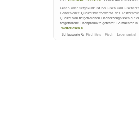
von
Gastro.de 1996-2008
Erstellt am
18.03.2006
Frisch oder tiefgekühlt ist bei Fisch und Fischer
Convenience-Qualitätswettbewerbs des Testzentrum
Qualität von tiefgefrorenen Fischerzeugnissen auf 
tiefgefrorene Fischprodukte getestet. So machten in 
weiterlesen »
Schlagworte
Fischfilets
Fisch
Lebensmittel