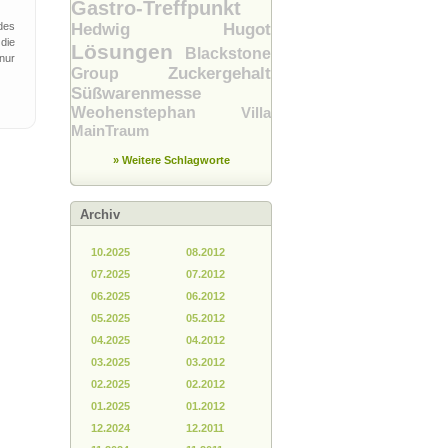
Gastro-Treffpunkt
des
Hedwig Hugot
die
Lösungen
Blackstone
nur
Zuckergehalt
Group
Süßwarenmesse
Weohenstephan
Villa
MainTraum
» Weitere Schlagworte
Archiv
10.2025
08.2012
07.2025
07.2012
06.2025
06.2012
05.2025
05.2012
04.2025
04.2012
03.2025
03.2012
02.2025
02.2012
01.2025
01.2012
12.2024
12.2011