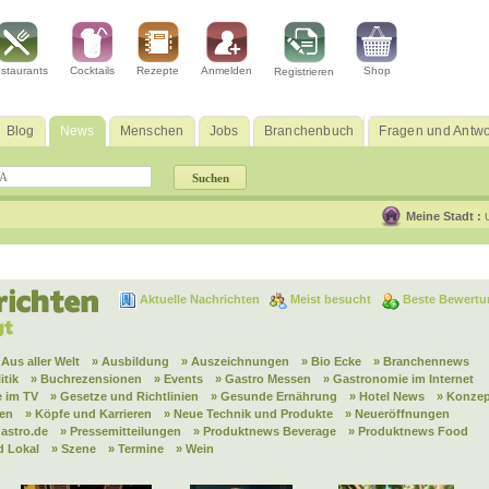
staurants
Cocktails
Rezepte
Anmelden
Shop
Registrieren
Blog
News
Menschen
Jobs
Branchenbuch
Fragen und Antwo
Meine Stadt :
Aktuelle Nachrichten
Meist besucht
Beste Bewertu
 Aus aller Welt
» Ausbildung
» Auszeichnungen
» Bio Ecke
» Branchennews
itik
» Buchrezensionen
» Events
» Gastro Messen
» Gastronomie im Internet
 im TV
» Gesetze und Richtlinien
» Gesunde Ernährung
» Hotel News
» Konzep
nen
» Köpfe und Karrieren
» Neue Technik und Produkte
» Neueröffnungen
astro.de
» Pressemitteilungen
» Produktnews Beverage
» Produktnews Food
d Lokal
» Szene
» Termine
» Wein