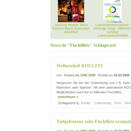
Johnnie Walker: Neue
Lebensmittelverband:
Edition Black Ruby jetzt
Umfrage zeigt - Mehrhei
erhältlich
schätzt
Lebensmittelvielfalt
News in "Fischfilets" Schlagwort
Weltneuheit ROULFIX
von
Gastro.de 1996-2008
Erstellt am
25.03.2006
Vergessen Sie bei der Zubereitung von z.B. Kohl-
Klammern oder Spießen. Mit dem patentierten ROUL
Möglichkeiten auch bei zu füllenden Fischfilets.
weiterlesen »
Schlagworte
Roulfix
Zubereitung
Kohl
Rind
Tiefgefrorene rohe Fischfilets erstmal