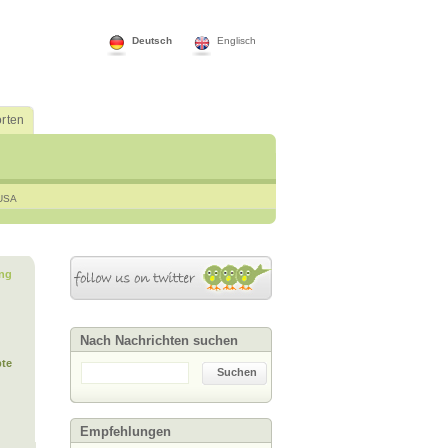
Deutsch
Englisch
rten
USA
ng
Nach Nachrichten suchen
te
Suchen
Empfehlungen