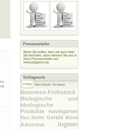
Presseverteiler
Wenn Sie wollen, dass wir auch über
Sie berichten, dann nehmen Sie uns in
Ihren Presseverteiler auf.
news(at)gastro.de
Schlagworte
rn,
Zufällig
Meist besucht
Oft benutzt
eue
Business-Frühstück
Biologische und
ökologische
Produkte
Havelgarten
Gerald Böse
Neu Berlin
Ingwer
Adverma