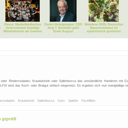
Pesca: Niederländisches
Dorint Hotelgruppe: CEO
Weinlese 2025: Deutscher
t
Unternehmen beteiligt
Jörg T. Böckeler geht
Bauernverband ist
Mitarbeitende am Gewinn
Ende August
optimistisch gestimmt
 oder Rinderrouladen, Krautwickeln oder Saltimbocca das umständliche Hantieren mit Ga
FIX wird das Koch- oder Bratgut einfach eingenetzt. Es ergeben sich nun manigfaltige n
errouladen
Krautwickel
Saltimbocca
Garn
Spieße
Fischfilets
s geprüft