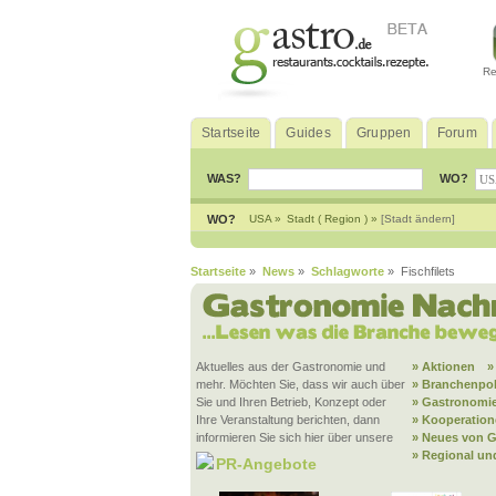
Re
Startseite
Guides
Gruppen
Forum
WAS?
WO?
WO?
USA »
Stadt ( Region ) »
[Stadt ändern]
Startseite
»
News
»
Schlagworte
» Fischfilets
Aktuelles aus der Gastronomie und
» Aktionen
»
mehr. Möchten Sie, dass wir auch über
» Branchenpol
Sie und Ihren Betrieb, Konzept oder
» Gastronomie
Ihre Veranstaltung berichten, dann
» Kooperatio
informieren Sie sich hier über unsere
» Neues von G
» Regional un
PR-Angebote