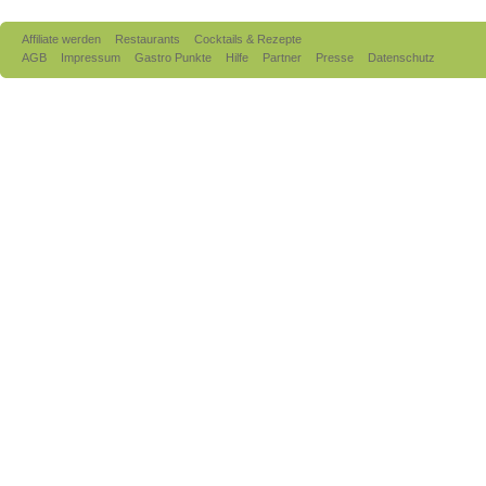
Affiliate werden
Restaurants
Cocktails & Rezepte
AGB
Impressum
Gastro Punkte
Hilfe
Partner
Presse
Datenschutz