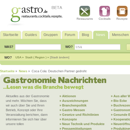
Restaurants
Cocktails
Rezepte
Startseite
Guides
Gruppen
Forum
Blog
News
Menschen
WAS?
WO?
WO?
USA »
Stadt ( Region ) »
[Stadt ändern]
Startseite
»
News
» Coca Cola: Deutschen Partner gedroht
Aktuelles aus der Gastronomie
» Aktionen
» Aus aller W
und mehr. Möchten Sie, dass
» Auszeichnungen
» Bio Ecke
wir auch über Sie und Ihren
» Branchenpolitik
» Buchrezen
Betrieb, Konzept oder Ihre
» Gastro Messen
» Gastronom
Veranstaltung berichten, dann
» Gesetze und Richtlinien
» Gesunde 
informieren Sie sich hier über
» Konzepte
» Kooperati
unsere tollen
» Neue Technik und Produkte
» Neueröffn
» Pressemitteilungen
» Produktne