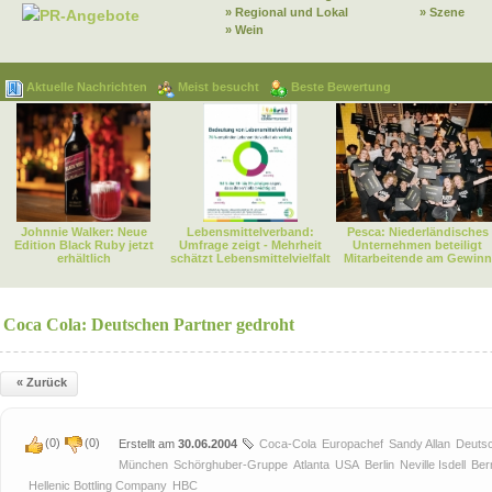
» Regional und Lokal
» Szene
PR-Angebote
» Wein
Aktuelle Nachrichten
Meist besucht
Beste Bewertung
Johnnie Walker: Neue
Lebensmittelverband:
Pesca: Niederländisches
Edition Black Ruby jetzt
Umfrage zeigt - Mehrheit
Unternehmen beteiligt
erhältlich
schätzt Lebensmittelvielfalt
Mitarbeitende am Gewinn
Coca Cola: Deutschen Partner gedroht
« Zurück
(
0
)
(
0
)
Erstellt am
30.06.2004
Coca-Cola
Europachef
Sandy Allan
Deuts
München
Schörghuber-Gruppe
Atlanta
USA
Berlin
Neville Isdell
Ber
Hellenic Bottling Company
HBC