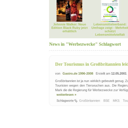
Johnnie Walker: Neue
Lebensmittelverband:
Edition Black Ruby jetzt
Umfrage zeigt - Mehrhei
erhältlich
schätzt
Lebensmittelvielfalt
News in "Werbezwecke" Schlagwort
Der Tourismus in Großbritannien lei
von
Gastro.de 1996-2008
Erstellt am
12.05.2001
Großbritannien ist ja nun wirklich gebeutelt genug.
Touristen wegen den Tierseuchen aus. Die Regieru
Mark die die Regierung für Werbezwecke zur Verfügung
weiterlesen »
Schlagworte
Großbritannien
BSE
MKS
Tou