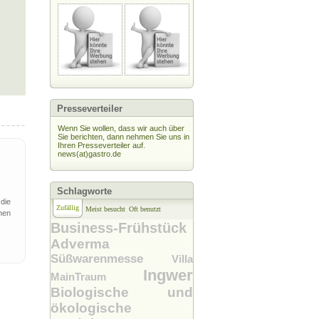
Presseverteiler
Wenn Sie wollen, dass wir auch über
Sie berichten, dann nehmen Sie uns in
Ihren Presseverteiler auf.
news(at)gastro.de
Schlagworte
 die
Zufällig
Meist besucht
Oft benutzt
nen
Business-Frühstück
Adverma
Süßwarenmesse
Villa
Ingwer
MainTraum
Biologische und
ökologische