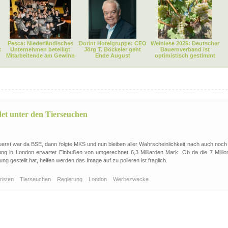
Pesca: Niederländisches
Dorint Hotelgruppe: CEO
Weinlese 2025: Deutscher
t
Unternehmen beteiligt
Jörg T. Böckeler geht
Bauernverband ist
Mitarbeitende am Gewinn
Ende August
optimistisch gestimmt
det unter den Tierseuchen
 Zuerst war da BSE, dann folgte MKS und nun bleiben aller Wahrscheinlichkeit nach auch noch
ng in London erwartet Einbußen von umgerechnet 6,3 Milliarden Mark. Ob da die 7 Millio
 gestellt hat, helfen werden das Image auf zu polieren ist fraglich.
risten
Tierseuchen
Regierung
London
Werbezwecke