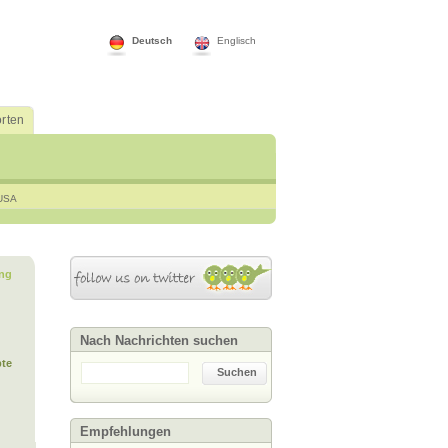
Deutsch
Englisch
rten
USA
ng
Nach Nachrichten suchen
te
Suchen
Empfehlungen