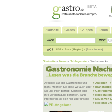
Re
Startseite
Guides
Gruppen
Forum
WAS?
WO?
WO?
USA »
Stadt ( Region ) »
[Stadt ändern]
Startseite
»
News
»
Schlagworte
» Werbezwecke
Aktuelles aus der Gastronomie und
» Aktionen
»
mehr. Möchten Sie, dass wir auch über
» Branchenpol
Sie und Ihren Betrieb, Konzept oder
» Gastronomie
Ihre Veranstaltung berichten, dann
» Kooperatio
informieren Sie sich hier über unsere
» Neues von G
» Regional un
PR-Angebote