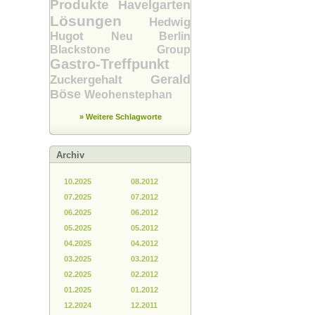
Produkte
Havelgarten
Lösungen
Hedwig
Hugot
Neu Berlin
Blackstone Group
Gastro-Treffpunkt
Gerald
Zuckergehalt
Böse
Weohenstephan
» Weitere Schlagworte
Archiv
10.2025
08.2012
07.2025
07.2012
06.2025
06.2012
05.2025
05.2012
04.2025
04.2012
03.2025
03.2012
02.2025
02.2012
01.2025
01.2012
12.2024
12.2011