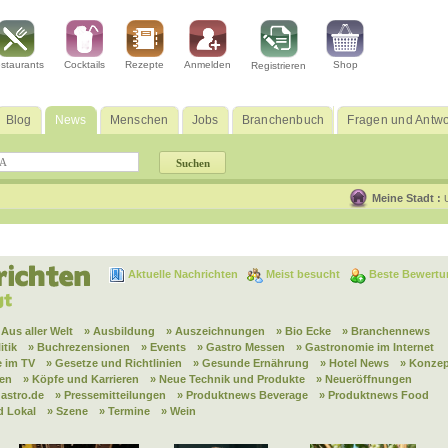
staurants
Cocktails
Rezepte
Anmelden
Shop
Registrieren
Blog
News
Menschen
Jobs
Branchenbuch
Fragen und Antwo
Meine Stadt :
Aktuelle Nachrichten
Meist besucht
Beste Bewertu
 Aus aller Welt
» Ausbildung
» Auszeichnungen
» Bio Ecke
» Branchennews
itik
» Buchrezensionen
» Events
» Gastro Messen
» Gastronomie im Internet
 im TV
» Gesetze und Richtlinien
» Gesunde Ernährung
» Hotel News
» Konzep
nen
» Köpfe und Karrieren
» Neue Technik und Produkte
» Neueröffnungen
astro.de
» Pressemitteilungen
» Produktnews Beverage
» Produktnews Food
d Lokal
» Szene
» Termine
» Wein