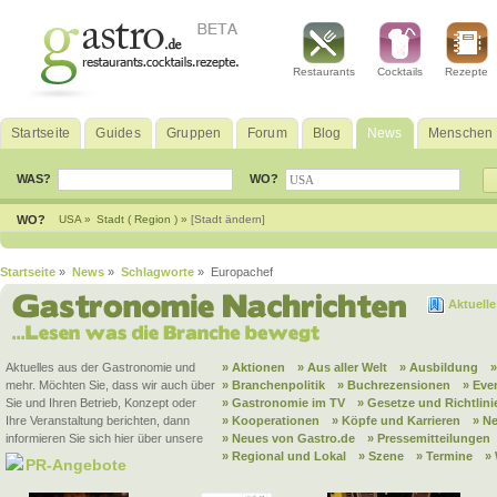
Restaurants
Cocktails
Rezepte
Startseite
Guides
Gruppen
Forum
Blog
News
Menschen
WAS?
WO?
WO?
USA »
Stadt ( Region ) »
[Stadt ändern]
Startseite
»
News
»
Schlagworte
» Europachef
Aktuell
Aktuelles aus der Gastronomie und
» Aktionen
» Aus aller Welt
» Ausbildung
mehr. Möchten Sie, dass wir auch über
» Branchenpolitik
» Buchrezensionen
» Eve
Sie und Ihren Betrieb, Konzept oder
» Gastronomie im TV
» Gesetze und Richtlini
Ihre Veranstaltung berichten, dann
» Kooperationen
» Köpfe und Karrieren
» N
informieren Sie sich hier über unsere
» Neues von Gastro.de
» Pressemitteilungen
» Regional und Lokal
» Szene
» Termine
»
PR-Angebote