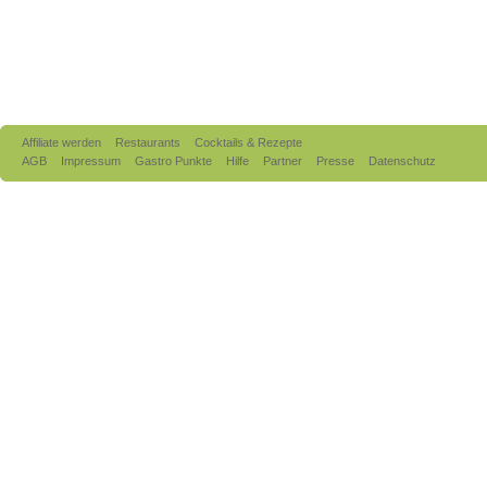
Affiliate werden
Restaurants
Cocktails & Rezepte
AGB
Impressum
Gastro Punkte
Hilfe
Partner
Presse
Datenschutz