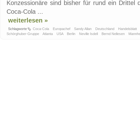
Konzessionäre sind bisher für rund ein Dritte
Coca-Cola ...
weiterlesen »
Schlagworte
Coca-Cola
Europachef
Sandy Allan
Deutschland
Handelsblatt
Schörghuber-Gruppe
Atlanta
USA
Berlin
Neville Isdell
Bernd Nellesen
Mannh