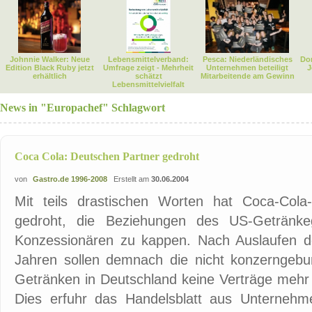
Johnnie Walker: Neue
Lebensmittelverband:
Pesca: Niederländisches
Dor
Edition Black Ruby jetzt
Umfrage zeigt - Mehrheit
Unternehmen beteiligt
J
erhältlich
schätzt
Mitarbeitende am Gewinn
Lebensmittelvielfalt
News in "Europachef" Schlagwort
Coca Cola: Deutschen Partner gedroht
von
Gastro.de 1996-2008
Erstellt am
30.06.2004
Mit teils drastischen Worten hat Coca-Cola
gedroht, die Beziehungen des US-Getränke
Konzessionären zu kappen. Nach Auslaufen der
Jahren sollen demnach die nicht konzerngebu
Getränken in Deutschland keine Verträge mehr 
Dies erfuhr das Handelsblatt aus Unternehme