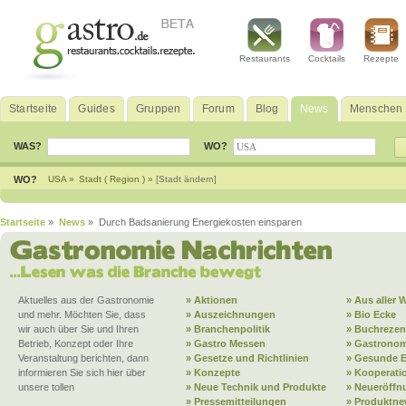
Restaurants
Cocktails
Rezepte
Startseite
Guides
Gruppen
Forum
Blog
News
Menschen
WAS?
WO?
WO?
USA »
Stadt ( Region ) »
[Stadt ändern]
Startseite
»
News
» Durch Badsanierung Energiekosten einsparen
Aktuelles aus der Gastronomie
» Aktionen
» Aus aller W
und mehr. Möchten Sie, dass
» Auszeichnungen
» Bio Ecke
wir auch über Sie und Ihren
» Branchenpolitik
» Buchrezen
Betrieb, Konzept oder Ihre
» Gastro Messen
» Gastronom
Veranstaltung berichten, dann
» Gesetze und Richtlinien
» Gesunde 
informieren Sie sich hier über
» Konzepte
» Kooperati
unsere tollen
» Neue Technik und Produkte
» Neueröffn
» Pressemitteilungen
» Produktne