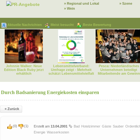
» Regional und Lokal
» Szene
PR-Angebote
» Wein
Aktuelle Nachrichten
Meist besucht
Beste Bewertung
Johnnie Walker: Neue
Lebensmittelverband:
Pesca: Niederländisches
Edition Black Ruby jetzt
Umfrage zeigt - Mehrheit
Unternehmen beteiligt
erhältlich
schätzt Lebensmittelvielfalt
Mitarbeitende am Gewinn
Durch Badsanierung Energiekosten einsparen
« Zurück
(
0
)
(
1
)
Erstellt am
13.04.2001
Bad
Hotelzimmer
Gäste
Sauber
Ordentlic
Energie
Wasserkosten