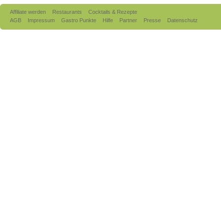
Affiliate werden
Restaurants
Cocktails & Rezepte
AGB
Impressum
Gastro Punkte
Hilfe
Partner
Presse
Datenschutz