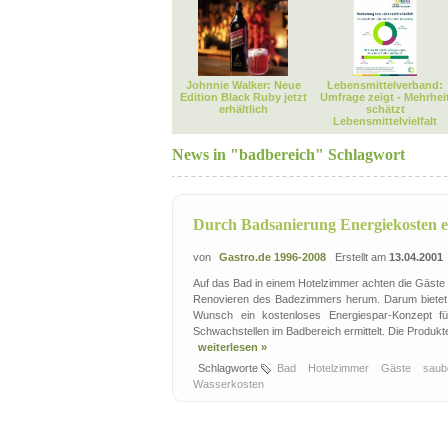
Johnnie Walker: Neue
Lebensmittelverband:
Edition Black Ruby jetzt
Umfrage zeigt - Mehrhei
erhältlich
schätzt
Lebensmittelvielfalt
News in "badbereich" Schlagwort
Durch Badsanierung Energiekosten e
von
Gastro.de 1996-2008
Erstellt am
13.04.2001
Auf das Bad in einem Hotelzimmer achten die Gäste
Renovieren des Badezimmers herum. Darum bietet d
Wunsch ein kostenloses Energiespar-Konzept f
Schwachstellen im Badbereich ermittelt. Die Produkte
weiterlesen »
Schlagworte
Bad
Hotelzimmer
Gäste
saub
Wasserkosten