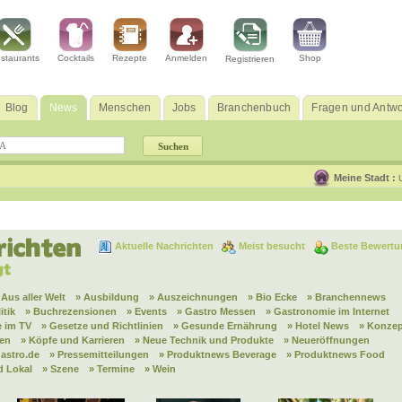
staurants
Cocktails
Rezepte
Anmelden
Shop
Registrieren
Blog
News
Menschen
Jobs
Branchenbuch
Fragen und Antwo
Meine Stadt :
Aktuelle Nachrichten
Meist besucht
Beste Bewertu
 Aus aller Welt
» Ausbildung
» Auszeichnungen
» Bio Ecke
» Branchennews
itik
» Buchrezensionen
» Events
» Gastro Messen
» Gastronomie im Internet
 im TV
» Gesetze und Richtlinien
» Gesunde Ernährung
» Hotel News
» Konzep
nen
» Köpfe und Karrieren
» Neue Technik und Produkte
» Neueröffnungen
astro.de
» Pressemitteilungen
» Produktnews Beverage
» Produktnews Food
d Lokal
» Szene
» Termine
» Wein