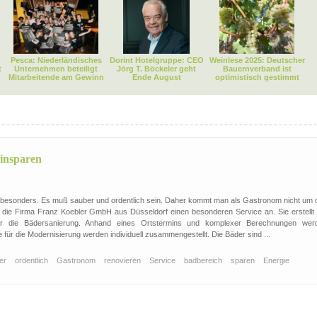
Pesca: Niederländisches
Dorint Hotelgruppe: CEO
Weinlese 2025: Deutscher
t
Unternehmen beteiligt
Jörg T. Böckeler geht
Bauernverband ist
Mitarbeitende am Gewinn
Ende August
optimistisch gestimmt
insparen
 besonders. Es muß sauber und ordentlich sein. Daher kommt man als Gastronom nicht um 
ie Firma Franz Koebler GmbH aus Düsseldorf einen besonderen Service an. Sie erstellt 
ür die Bädersanierung. Anhand eines Ortstermins und komplexer Berechnungen wer
 für die Modernisierung werden individuell zusammengestellt. Die Bäder sind ...
er
ordentlich
Gastronom
renovieren
Service
badbereich
sparen
Energie