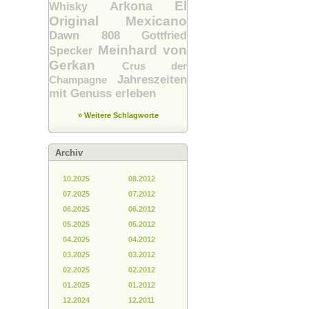
El
Arkona
Whisky
Original Mexicano
Dawn 808
Gottfried
Meinhard von
Specker
Gerkan
Crus der
Jahreszeiten
Champagne
mit Genuss erleben
» Weitere Schlagworte
Archiv
10.2025
08.2012
07.2025
07.2012
06.2025
06.2012
05.2025
05.2012
04.2025
04.2012
03.2025
03.2012
02.2025
02.2012
01.2025
01.2012
12.2024
12.2011