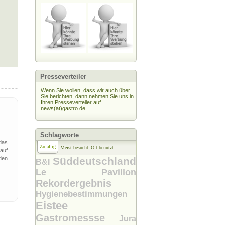
Presseverteiler
Wenn Sie wollen, dass wir auch über
Sie berichten, dann nehmen Sie uns in
Ihren Presseverteiler auf.
news(at)gastro.de
Schlagworte
das
Zufällig
Meist besucht
Oft benutzt
auf
den
Süddeutschland
B&I
Le Pavillon
Rekordergebnis
Hygienebestimmungen
Eistee
Gastromessse
Jura