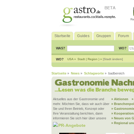
Re
Startseite
Guides
Gruppen
Forum
WAS?
WO?
WO?
USA »
Stadt ( Region ) »
[Stadt ändern]
Startseite
»
News
»
Schlagworte
» badbereich
Aktuelles aus der Gastronomie und
» Aktionen
»
mehr. Möchten Sie, dass wir auch über
» Branchenpol
Sie und Ihren Betrieb, Konzept oder
» Gastronomie
Ihre Veranstaltung berichten, dann
» Kooperatio
informieren Sie sich hier über unsere
» Neues von G
» Regional un
PR-Angebote