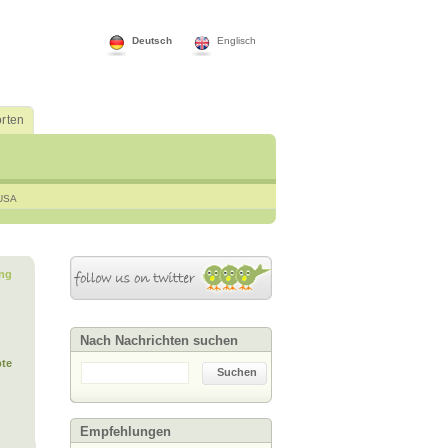
Deutsch
Englisch
rten
USA
ng
Nach Nachrichten suchen
te
Suchen
Empfehlungen