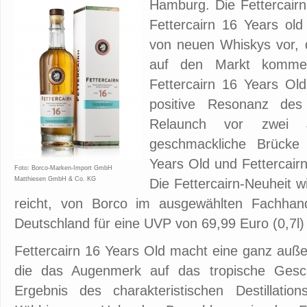
Hamburg. Die Fettercairn D
Fettercairn 16 Years old
von neuen Whiskys vor,
auf den Markt komme
Fettercairn 16 Years Old
positive Resonanz des
Relaunch vor zwei 
geschmackliche Brücke
Years Old und Fettercair
Foto: Borco-Marken-Import GmbH
Matthiesen GmbH & Co. KG
Die Fettercairn-Neuheit wi
reicht, von Borco im ausgewählten Fachhand
Deutschland für eine UVP von 69,99 Euro (0,7l) 
Fettercairn 16 Years Old macht eine ganz auße
die das Augenmerk auf das tropische Gesch
Ergebnis des charakteristischen Destillati