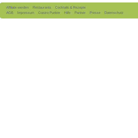
Affiliate werden
Restaurants
Cocktails & Rezepte
AGB
Impressum
Gastro Punkte
Hilfe
Partner
Presse
Datenschutz