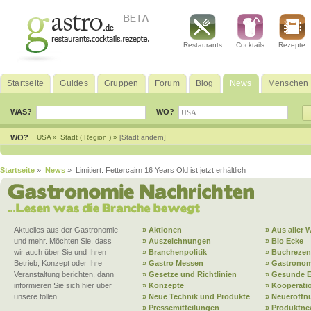
Restaurants
Cocktails
Rezepte
Startseite
Guides
Gruppen
Forum
Blog
News
Menschen
WAS?
WO?
WO?
USA »
Stadt ( Region ) »
[Stadt ändern]
Startseite
»
News
» Limitiert: Fettercairn 16 Years Old ist jetzt erhältlich
Aktuelles aus der Gastronomie
» Aktionen
» Aus aller W
und mehr. Möchten Sie, dass
» Auszeichnungen
» Bio Ecke
wir auch über Sie und Ihren
» Branchenpolitik
» Buchrezen
Betrieb, Konzept oder Ihre
» Gastro Messen
» Gastronom
Veranstaltung berichten, dann
» Gesetze und Richtlinien
» Gesunde 
informieren Sie sich hier über
» Konzepte
» Kooperati
unsere tollen
» Neue Technik und Produkte
» Neueröffn
» Pressemitteilungen
» Produktne