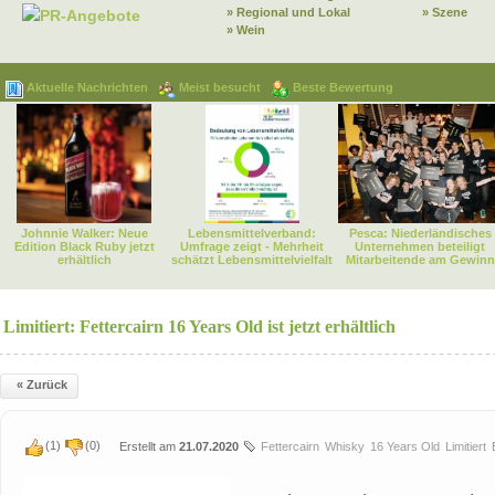
» Regional und Lokal
» Szene
PR-Angebote
» Wein
Aktuelle Nachrichten
Meist besucht
Beste Bewertung
Johnnie Walker: Neue
Lebensmittelverband:
Pesca: Niederländisches
Edition Black Ruby jetzt
Umfrage zeigt - Mehrheit
Unternehmen beteiligt
erhältlich
schätzt Lebensmittelvielfalt
Mitarbeitende am Gewinn
Limitiert: Fettercairn 16 Years Old ist jetzt erhältlich
« Zurück
(
1
)
(
0
)
Erstellt am
21.07.2020
Fettercairn
Whisky
16 Years Old
Limitiert