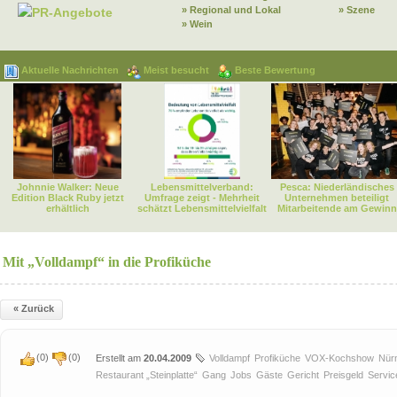
» Regional und Lokal
» Szene
PR-Angebote
» Wein
Aktuelle Nachrichten
Meist besucht
Beste Bewertung
Johnnie Walker: Neue
Lebensmittelverband:
Pesca: Niederländisches
Edition Black Ruby jetzt
Umfrage zeigt - Mehrheit
Unternehmen beteiligt
erhältlich
schätzt Lebensmittelvielfalt
Mitarbeitende am Gewinn
Mit „Volldampf“ in die Profiküche
« Zurück
(
0
)
(
0
)
Erstellt am
20.04.2009
Volldampf
Profiküche
VOX-Kochshow
Nür
Restaurant „Steinplatte“
Gang
Jobs
Gäste
Gericht
Preisgeld
Servic