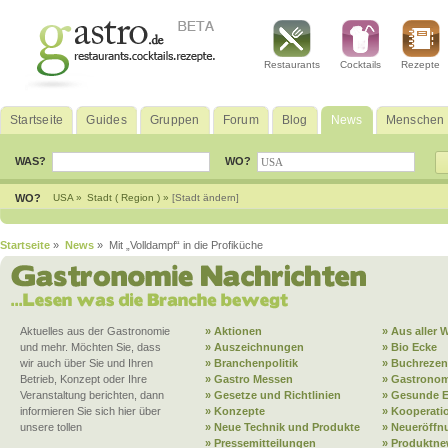
Restaurants
Cocktails
Rezepte
Startseite
Guides
Gruppen
Forum
Blog
News
Menschen
WAS?
WO?
WO?
USA »
Stadt ( Region ) »
[Stadt ändern]
Startseite
»
News
» Mit „Volldampf“ in die Profiküche
Aktuelles aus der Gastronomie
» Aktionen
» Aus aller W
und mehr. Möchten Sie, dass
» Auszeichnungen
» Bio Ecke
wir auch über Sie und Ihren
» Branchenpolitik
» Buchrezen
Betrieb, Konzept oder Ihre
» Gastro Messen
» Gastronom
Veranstaltung berichten, dann
» Gesetze und Richtlinien
» Gesunde 
informieren Sie sich hier über
» Konzepte
» Kooperati
unsere tollen
» Neue Technik und Produkte
» Neueröffn
» Pressemitteilungen
» Produktne