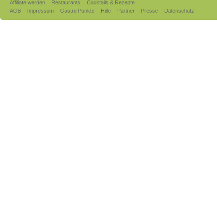
Affiliate werden
Restaurants
Cocktails & Rezepte
AGB
Impressum
Gastro Punkte
Hilfe
Partner
Presse
Datenschutz