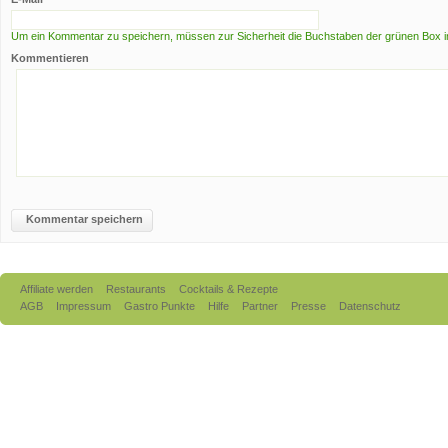
Um ein Kommentar zu speichern, müssen zur Sicherheit die Buchstaben der grünen Box i
Kommentieren
Kommentar speichern
Affiliate werden
Restaurants
Cocktails & Rezepte
AGB
Impressum
Gastro Punkte
Hilfe
Partner
Presse
Datenschutz