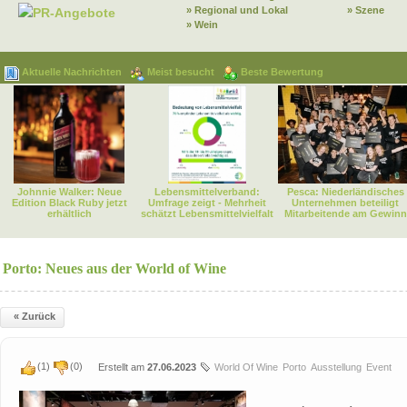
» Regional und Lokal
» Szene
PR-Angebote
» Wein
Aktuelle Nachrichten
Meist besucht
Beste Bewertung
Johnnie Walker: Neue
Lebensmittelverband:
Pesca: Niederländisches
Edition Black Ruby jetzt
Umfrage zeigt - Mehrheit
Unternehmen beteiligt
erhältlich
schätzt Lebensmittelvielfalt
Mitarbeitende am Gewinn
Porto: Neues aus der World of Wine
« Zurück
(
1
)
(
0
)
Erstellt am
27.06.2023
World Of Wine
Porto
Ausstellung
Event