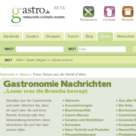
Restaurants
Cocktails
Rezepte
Startseite
Guides
Gruppen
Forum
Blog
News
Menschen
WAS?
WO?
WO?
USA »
Stadt ( Region ) »
[Stadt ändern]
Startseite
»
News
» Porto: Neues aus der World of Wine
Aktuelles aus der Gastronomie
» Aktionen
» Aus aller W
und mehr. Möchten Sie, dass
» Auszeichnungen
» Bio Ecke
wir auch über Sie und Ihren
» Branchenpolitik
» Buchrezen
Betrieb, Konzept oder Ihre
» Gastro Messen
» Gastronom
Veranstaltung berichten, dann
» Gesetze und Richtlinien
» Gesunde 
informieren Sie sich hier über
» Konzepte
» Kooperati
unsere tollen
» Neue Technik und Produkte
» Neueröffn
» Pressemitteilungen
» Produktne