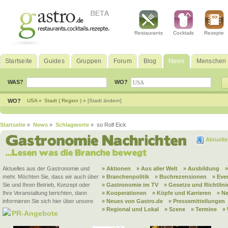
Restaurants
Cocktails
Rezepte
Startseite
Guides
Gruppen
Forum
Blog
News
Menschen
WAS?
WO?
WO?
USA »
Stadt ( Region ) »
[Stadt ändern]
Startseite
»
News
»
Schlagworte
» so Rolf Eick
Aktuell
Aktuelles aus der Gastronomie und
» Aktionen
» Aus aller Welt
» Ausbildung
mehr. Möchten Sie, dass wir auch über
» Branchenpolitik
» Buchrezensionen
» Eve
Sie und Ihren Betrieb, Konzept oder
» Gastronomie im TV
» Gesetze und Richtlini
Ihre Veranstaltung berichten, dann
» Kooperationen
» Köpfe und Karrieren
» N
informieren Sie sich hier über unsere
» Neues von Gastro.de
» Pressemitteilungen
» Regional und Lokal
» Szene
» Termine
»
PR-Angebote