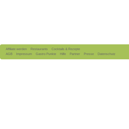
Affiliate werden
Restaurants
Cocktails & Rezepte
AGB
Impressum
Gastro Punkte
Hilfe
Partner
Presse
Datenschutz