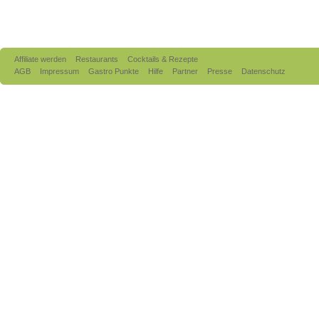
Affiliate werden
Restaurants
Cocktails & Rezepte
AGB
Impressum
Gastro Punkte
Hilfe
Partner
Presse
Datenschutz