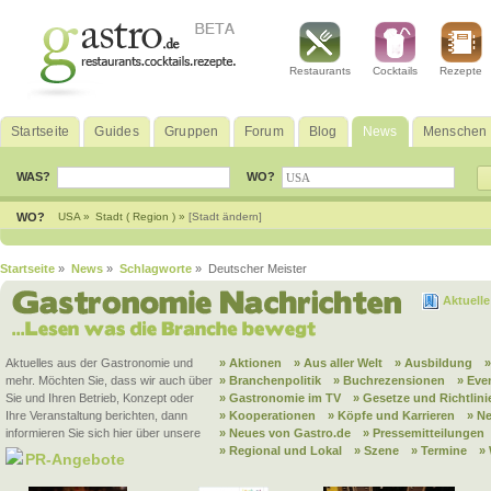
Restaurants
Cocktails
Rezepte
Startseite
Guides
Gruppen
Forum
Blog
News
Menschen
WAS?
WO?
WO?
USA »
Stadt ( Region ) »
[Stadt ändern]
Startseite
»
News
»
Schlagworte
» Deutscher Meister
Aktuell
Aktuelles aus der Gastronomie und
» Aktionen
» Aus aller Welt
» Ausbildung
mehr. Möchten Sie, dass wir auch über
» Branchenpolitik
» Buchrezensionen
» Eve
Sie und Ihren Betrieb, Konzept oder
» Gastronomie im TV
» Gesetze und Richtlini
Ihre Veranstaltung berichten, dann
» Kooperationen
» Köpfe und Karrieren
» N
informieren Sie sich hier über unsere
» Neues von Gastro.de
» Pressemitteilungen
» Regional und Lokal
» Szene
» Termine
»
PR-Angebote