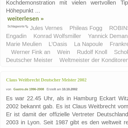
Kochdemonstration mit vielen wertvollen T
Höhepunkt ...
weiterlesen »
Schlagworte
Jules Vernes
Phileas Fogg
ROBINS
Engadin
Konrad Wolfsmiller
Yannick Dema
Marie Meulien
L’Oasis
La Napoule
Frankr
Werner Fink an
Wein
Rudolf Knoll
Scho
Deutscher Meister
Weltmeister der Konditore
Claus Weitbrecht Deutscher Meister 2002
von
Gastro.de 1996-2008
Erstellt am
10.10.2002
Es war 22.45 Uhr, als in Hamburg Eckart Wi
2002 bekannt gab. Es ist Claus Weitbrecht vom 
Er ist damit der offizielle Vertreter Deutschla
2003 in Lyon. Seit 1987 gibt es den weltweit