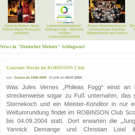
Johnnie Walker: Neue
Lebensmittelverband:
Pesca: Niederländisches
Dor
Edition Black Ruby jetzt
Umfrage zeigt - Mehrheit
Unternehmen beteiligt
J
erhältlich
schätzt
Mitarbeitende am Gewinn
Lebensmittelvielfalt
News in "Deutscher Meister" Schlagwort
Gourmet Woche im ROBINSON Club
von
Gastro.de 1996-2008
Erstellt am
25.07.2004
Was Jules Vernes „Phileas Fogg“ einst an 
streckenweise sogar zu Fuß unternahm, das sc
Sternekoch und ein Meister-Konditor in nur 
Weltumrundung findet im ROBINSON Club Scou
bis 04.09.2004 statt. Dort erwarten die „Jun
Yannick Demange und Christian Loisl i