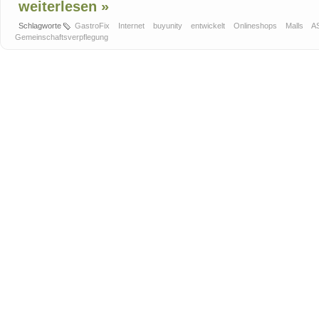
weiterlesen »
Schlagworte
GastroFix
Internet
buyunity
entwickelt
Onlineshops
Malls
A
Gemeinschaftsverpflegung