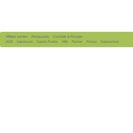
Affiliate werden
Restaurants
Cocktails & Rezepte
AGB
Impressum
Gastro Punkte
Hilfe
Partner
Presse
Datenschutz