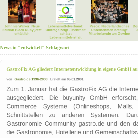
Johnnie Walker: Neue
Lebensmittelverband:
Pesca: Niederländisches
Dor
Edition Black Ruby jetzt
Umfrage zeigt - Mehrheit
Unternehmen beteiligt
J
erhältlich
schätzt
Mitarbeitende am Gewinn
Lebensmittelvielfalt
News in "entwickelt" Schlagwort
GastroFix AG gliedert Internetentwicklung in eigene GmbH au
von
Gastro.de 1996-2008
Erstellt am
05.01.2001
Zum 1. Januar hat die GastroFix AG die Interne
ausgegliedert. Die buyunity GmbH erforscht
Commerce Systeme (Onlineshops, Malls
Schnittstellen zu anderen Systemen. Dar
Gastronomie Community gastro.de und den dari
die Gastronomie, Hotellerie und Gemeinschafts