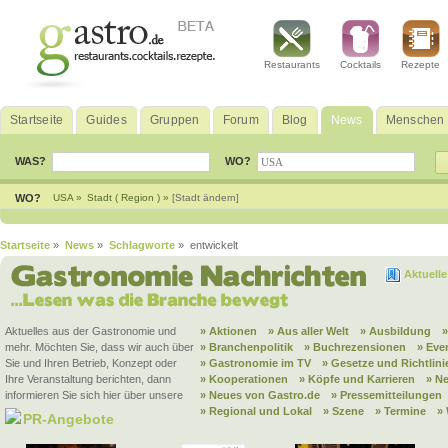
Restaurants
Cocktails
Rezepte
Startseite
Guides
Gruppen
Forum
Blog
News
Menschen
WAS?
WO?
WO?
USA »
Stadt ( Region ) »
[Stadt ändern]
Startseite
»
News
»
Schlagworte
» entwickelt
Aktuell
Aktuelles aus der Gastronomie und
» Aktionen
» Aus aller Welt
» Ausbildung
mehr. Möchten Sie, dass wir auch über
» Branchenpolitik
» Buchrezensionen
» Eve
Sie und Ihren Betrieb, Konzept oder
» Gastronomie im TV
» Gesetze und Richtlini
Ihre Veranstaltung berichten, dann
» Kooperationen
» Köpfe und Karrieren
» N
informieren Sie sich hier über unsere
» Neues von Gastro.de
» Pressemitteilungen
» Regional und Lokal
» Szene
» Termine
»
PR-Angebote