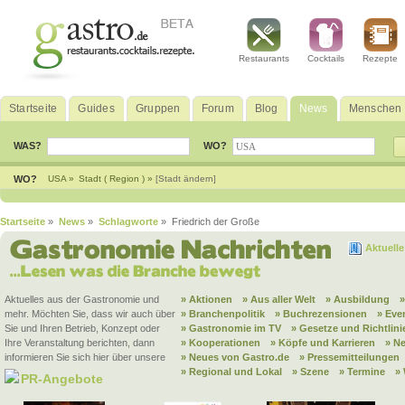
Restaurants
Cocktails
Rezepte
Startseite
Guides
Gruppen
Forum
Blog
News
Menschen
WAS?
WO?
WO?
USA »
Stadt ( Region ) »
[Stadt ändern]
Startseite
»
News
»
Schlagworte
» Friedrich der Große
Aktuell
Aktuelles aus der Gastronomie und
» Aktionen
» Aus aller Welt
» Ausbildung
mehr. Möchten Sie, dass wir auch über
» Branchenpolitik
» Buchrezensionen
» Eve
Sie und Ihren Betrieb, Konzept oder
» Gastronomie im TV
» Gesetze und Richtlini
Ihre Veranstaltung berichten, dann
» Kooperationen
» Köpfe und Karrieren
» N
informieren Sie sich hier über unsere
» Neues von Gastro.de
» Pressemitteilungen
» Regional und Lokal
» Szene
» Termine
»
PR-Angebote