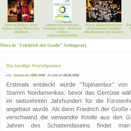
Johnnie Walker: Neue
Lebensmittelverband:
Pesca: Niederländisches
Dor
Edition Black Ruby jetzt
Umfrage zeigt - Mehrheit
Unternehmen beteiligt
J
erhältlich
schätzt
Mitarbeitende am Gewinn
Lebensmittelvielfalt
News in "Friedrich der Große" Schlagwort
Das knollige Wurzelgemüse
von
Gastro.de 1996-2008
Erstellt am
09.06.2002
Erstmals entdeckt wurde "Topinambur" von 
Stamm Nordamerikas, bevor das Gemüse währ
im siebzehnten Jahrhundert für die Fürstenhö
angebaut wurde. Als dann Friedrich der Große d
verschwand die verwandte Knolle aus den G
Jahren des Schattendaseins findet m