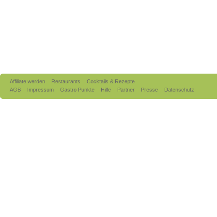
Affiliate werden
Restaurants
Cocktails & Rezepte
AGB
Impressum
Gastro Punkte
Hilfe
Partner
Presse
Datenschutz