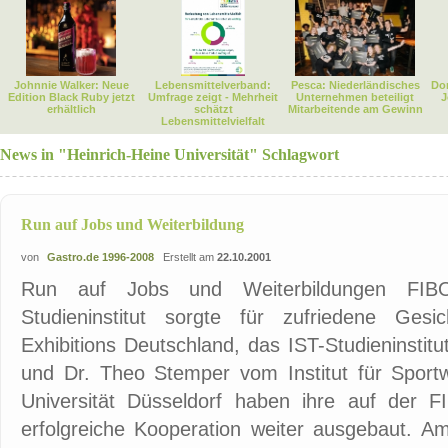
Johnnie Walker: Neue
Lebensmittelverband:
Pesca: Niederländisches
Dor
Edition Black Ruby jetzt
Umfrage zeigt - Mehrheit
Unternehmen beteiligt
J
erhältlich
schätzt
Mitarbeitende am Gewinn
Lebensmittelvielfalt
News in "Heinrich-Heine Universität" Schlagwort
Run auf Jobs und Weiterbildung
von
Gastro.de 1996-2008
Erstellt am
22.10.2001
Run auf Jobs und Weiterbildungen FIB
Studieninstitut sorgte für zufriedene Ges
Exhibitions Deutschland, das IST-Studieninstitut
und Dr. Theo Stemper vom Institut für Sportw
Universität Düsseldorf haben ihre auf der
erfolgreiche Kooperation weiter ausgebaut. Am