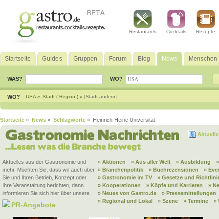
Restaurants
Cocktails
Rezepte
Startseite
Guides
Gruppen
Forum
Blog
News
Menschen
WAS?
WO?
WO?
USA »
Stadt ( Region ) »
[Stadt ändern]
Startseite
»
News
»
Schlagworte
» Heinrich-Heine Universität
Aktuell
Aktuelles aus der Gastronomie und
» Aktionen
» Aus aller Welt
» Ausbildung
mehr. Möchten Sie, dass wir auch über
» Branchenpolitik
» Buchrezensionen
» Eve
Sie und Ihren Betrieb, Konzept oder
» Gastronomie im TV
» Gesetze und Richtlini
Ihre Veranstaltung berichten, dann
» Kooperationen
» Köpfe und Karrieren
» N
informieren Sie sich hier über unsere
» Neues von Gastro.de
» Pressemitteilungen
» Regional und Lokal
» Szene
» Termine
»
PR-Angebote