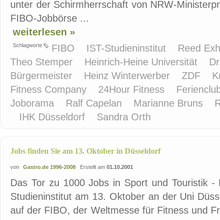
unter der Schirmherrschaft von NRW-Ministerpr
FIBO-Jobbörse ...
weiterlesen »
Schlagworte
FIBO
IST-Studieninstitut
Reed Exh
Theo Stemper
Heinrich-Heine Universität
Dr
Bürgermeister
Heinz Winterwerber
ZDF
K
Fitness Company
24Hour Fitness
Ferienclu
Joborama
Ralf Capelan
Marianne Bruns
R
IHK Düsseldorf
Sandra Orth
Jobs finden Sie am 13. Oktober in Düsseldorf
von
Gastro.de 1996-2008
Erstellt am
01.10.2001
Das Tor zu 1000 Jobs in Sport und Touristik 
Studieninstitut am 13. Oktober an der Uni Düs
auf der FIBO, der Weltmesse für Fitness und Frei