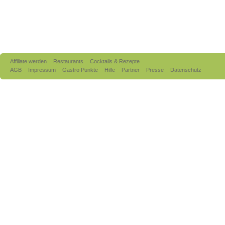
Affiliate werden
Restaurants
Cocktails & Rezepte
AGB
Impressum
Gastro Punkte
Hilfe
Partner
Presse
Datenschutz