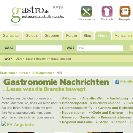
Restaurants
Cocktails
Rezepte
Startseite
Guides
Gruppen
Forum
Blog
News
Menschen
WAS?
WO?
WO?
USA »
Stadt ( Region ) »
[Stadt ändern]
Startseite
»
News
»
Schlagworte
» Höll
Aktuell
Aktuelles aus der Gastronomie und
» Aktionen
» Aus aller Welt
» Ausbildung
mehr. Möchten Sie, dass wir auch über
» Branchenpolitik
» Buchrezensionen
» Eve
Sie und Ihren Betrieb, Konzept oder
» Gastronomie im TV
» Gesetze und Richtlini
Ihre Veranstaltung berichten, dann
» Kooperationen
» Köpfe und Karrieren
» N
informieren Sie sich hier über unsere
» Neues von Gastro.de
» Pressemitteilungen
» Regional und Lokal
» Szene
» Termine
»
PR-Angebote