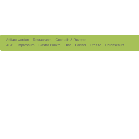
Affiliate werden
Restaurants
Cocktails & Rezepte
AGB
Impressum
Gastro Punkte
Hilfe
Partner
Presse
Datenschutz