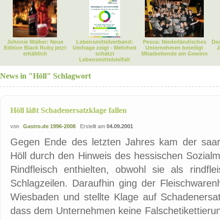
Johnnie Walker: Neue
Lebensmittelverband:
Pesca: Niederländisches
Dor
Edition Black Ruby jetzt
Umfrage zeigt - Mehrheit
Unternehmen beteiligt
J
erhältlich
schätzt
Mitarbeitende am Gewinn
Lebensmittelvielfalt
News in "Höll" Schlagwort
Höll läßt Schadenersatzklage fallen
von
Gastro.de 1996-2008
Erstellt am
04.09.2001
Gegen Ende des letzten Jahres kam der saarlä
Höll durch den Hinweis des hessischen Sozialm
Rindfleisch enthielten, obwohl sie als rindfle
Schlagzeilen. Daraufhin ging der Fleischwarenh
Wiesbaden und stellte Klage auf Schadenersat
dass dem Unternehmen keine Falschetikettieru