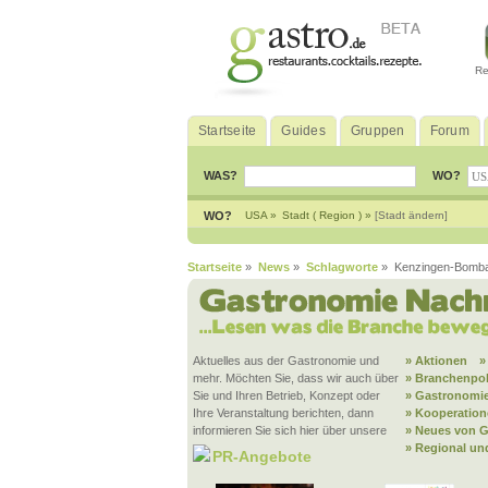
Re
Startseite
Guides
Gruppen
Forum
WAS?
WO?
WO?
USA »
Stadt ( Region ) »
[Stadt ändern]
Startseite
»
News
»
Schlagworte
» Kenzingen-Bomb
Aktuelles aus der Gastronomie und
» Aktionen
»
mehr. Möchten Sie, dass wir auch über
» Branchenpol
Sie und Ihren Betrieb, Konzept oder
» Gastronomie
Ihre Veranstaltung berichten, dann
» Kooperatio
informieren Sie sich hier über unsere
» Neues von G
» Regional un
PR-Angebote