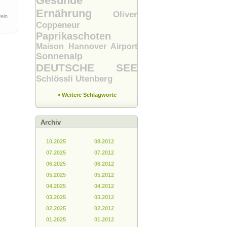
Gesunde
Ernährung
Oliver
ein
Coppeneur
Paprikaschoten
Maison
Hannover Airport
Sonnenalp
DEUTSCHE SEE
Schlössli Utenberg
» Weitere Schlagworte
Archiv
10.2025
08.2012
07.2025
07.2012
06.2025
06.2012
05.2025
05.2012
04.2025
04.2012
03.2025
03.2012
02.2025
02.2012
01.2025
01.2012