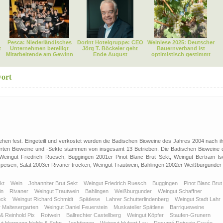
Pesca: Niederländisches
Dorint Hotelgruppe: CEO
Weinlese 2025: Deutscher
t
Unternehmen beteiligt
Jörg T. Böckeler geht
Bauernverband ist
Mitarbeitende am Gewinn
Ende August
optimistisch gestimmt
ort
hen fest. Eingeteilt und verkostet wurden die Badischen Bioweine des Jahres 2004 nach ih
erten Bioweine und -Sekte stammen von insgesamt 13 Betrieben. Die Badischen Bioweine 
 Weingut Friedrich Ruesch, Buggingen 2001er Pinot Blanc Brut Sekt, Weingut Bertram Ise
speisen, Salat 2003er Rivaner trocken, Weingut Trautwein, Bahlingen 2002er Weißburgunder .
kt
Wein
Johanniter Brut Sekt
Weingut Friedrich Ruesch
Buggingen
Pinot Blanc Brut
in
Rivaner
Weingut Trautwein
Bahlingen
Weißburgunder
Weingut Schaffner
buck
Weingut Richard Schmidt
Spätlese
Lahrer Schutterlindenberg
Weingut Stadt Lahr
r Maltesergarten
Weingut Daniel Feuerstein
Muskateller Spätlese
Barriqueweine
& Reinhold Pix
Rotwein
Ballrechter Castellberg
Weingut Köpfer
Staufen-Grunern