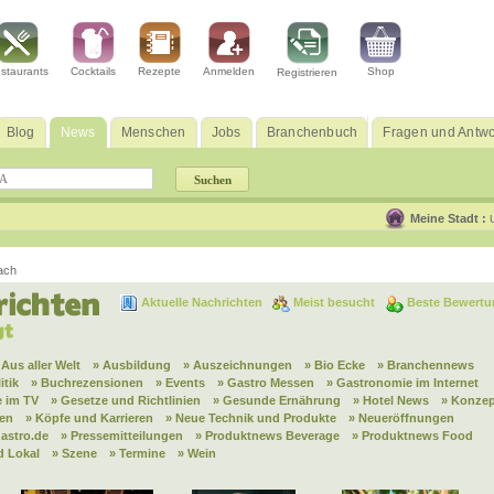
staurants
Cocktails
Rezepte
Anmelden
Shop
Registrieren
Blog
News
Menschen
Jobs
Branchenbuch
Fragen und Antwo
Meine Stadt :
ach
Aktuelle Nachrichten
Meist besucht
Beste Bewertu
 Aus aller Welt
» Ausbildung
» Auszeichnungen
» Bio Ecke
» Branchennews
itik
» Buchrezensionen
» Events
» Gastro Messen
» Gastronomie im Internet
 im TV
» Gesetze und Richtlinien
» Gesunde Ernährung
» Hotel News
» Konzep
nen
» Köpfe und Karrieren
» Neue Technik und Produkte
» Neueröffnungen
astro.de
» Pressemitteilungen
» Produktnews Beverage
» Produktnews Food
d Lokal
» Szene
» Termine
» Wein