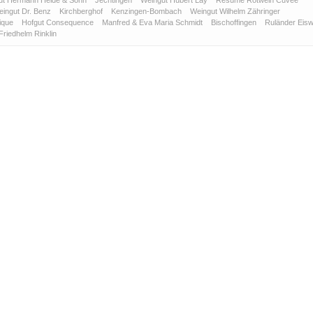
ut Hermann Helde & Sohn
Jechtingen
Weingut Hubert Lay
Resumé Rotwein Cuvée
ingut Dr. Benz
Kirchberghof
Kenzingen-Bombach
Weingut Wilhelm Zähringer
rique
Hofgut Consequence
Manfred & Eva Maria Schmidt
Bischoffingen
Ruländer Eisw
Friedhelm Rinklin