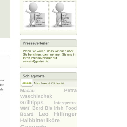
Presseverteiler
Wenn Sie wollen, dass wir auch über
Sie berichten, dann nehmen Sie uns in
Ihren Presseverteiler auf.
news(at)gastro.de
Schlagworte
rer
Zufällig
Meist besucht
Oft benutzt
des
le,
Petra
Macau
..
Waschischek
Grilltipps
Intergastra.
WMF
Bord Bia Irish Food
Leo Hillinger
Board
Halbbitterliköre