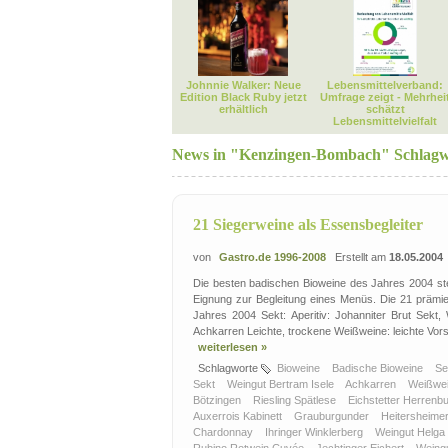
Johnnie Walker: Neue
Lebensmittelverband:
Edition Black Ruby jetzt
Umfrage zeigt - Mehrhei
erhältlich
schätzt
Lebensmittelvielfalt
News in "Kenzingen-Bombach" Schlagw
21 Siegerweine als Essensbegleiter
von
Gastro.de 1996-2008
Erstellt am
18.05.2004
Die besten badischen Bioweine des Jahres 2004 ste
Eignung zur Begleitung eines Menüs. Die 21 prämi
Jahres 2004 Sekt: Aperitiv: Johanniter Brut Sekt,
Achkarren Leichte, trockene Weißweine: leichte Vor
weiterlesen »
Schlagworte
Bioweine
Badische Bioweine
Se
Sekt
Weingut Bertram Isele
Achkarren
Weißwe
Bötzingen
Riesling Spätlese
Eichstetter Herren
Auxerrois Kabinett
Grauburgunder
Heitersheime
Chardonnay
Ihringer Winklerberg
Weingut Helga 