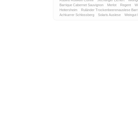
Rubino Rotwein Cuvée
Jechtinger Eichert
Weing
Barrique Cabernet Sauvignon
Merlot
Regent
We
Heitersheim
Ruländer Trockenbeerenauslese Bar
Achkarrer Schlossberg
Solaris Auslese
Weingut 