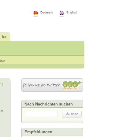
Deutsch
Englisch
rten
USA
ng
Nach Nachrichten suchen
te
Suchen
Empfehlungen