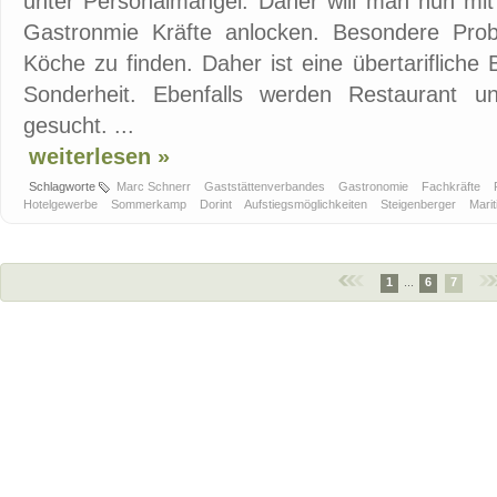
unter Personalmangel. Daher will man nun mit 
Gastronmie Kräfte anlocken. Besondere Prob
Köche zu finden. Daher ist eine übertarifliche
Sonderheit. Ebenfalls werden Restaurant un
gesucht. ...
weiterlesen »
Schlagworte
Marc Schnerr
Gaststättenverbandes
Gastronomie
Fachkräfte
Hotelgewerbe
Sommerkamp
Dorint
Aufstiegsmöglichkeiten
Steigenberger
Mari
1
...
6
7