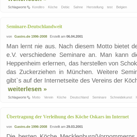
Schlagworte
Konditro
Köche
Debic
Sahne
Herstellung
test
Belgien
Seminare-Deutschlandweit
von
Gastro.de 1996-2008
Erstellt am
06.04.2001
Man lernt nie aus. Nach diesem Motto bietet d
e.V. verschiedene Seminare an. Man kann di
Heppenheim erlernen, das herstellen von Schok
das Zuckerziehen in München. Weitere Semin
gibt`s auf der Internetseite des Vereins der Köc
weiterlesen »
Schlagworte
Motto
Verein
Köche
Deutschland
Seminare
Schneidekunst
Übertragung der Verleihung des Köche Oskars im Internet
von
Gastro.de 1996-2008
Erstellt am
29.03.2001
Die besten Köche Mecklenburg/Vorpommerns s