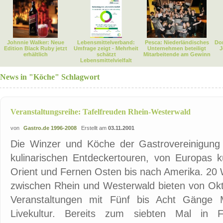
Johnnie Walker: Neue
Lebensmittelverband:
Pesca: Niederländisches
Dor
Edition Black Ruby jetzt
Umfrage zeigt - Mehrheit
Unternehmen beteiligt
J
erhältlich
schätzt
Mitarbeitende am Gewinn
Lebensmittelvielfalt
News in "Köche" Schlagwort
Veranstaltungsreihe: Tafelfreuden Rhein-Westerwald
von
Gastro.de 1996-2008
Erstellt am
03.11.2001
Die Winzer und Köche der Gastrovereinigung
kulinarischen Entdeckertouren, von Europas k
Orient und Fernen Osten bis nach Amerika. 20 
zwischen Rhein und Westerwald bieten von Okt
Veranstaltungen mit Fünf bis Acht Gänge 
Livekultur. Bereits zum siebten Mal in Fo