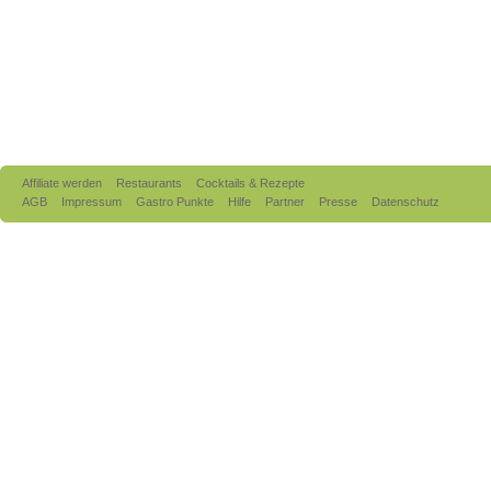
Affiliate werden
Restaurants
Cocktails & Rezepte
AGB
Impressum
Gastro Punkte
Hilfe
Partner
Presse
Datenschutz