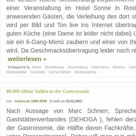
einer Veranstaltung im Hotel Sonne in Rost
anwesenden Gästen, die Verleihung des dort s
wird per Bild und Ton live ins Internet übert
guten Küche (eine Dame ist leider nicht dabei)
sie ein 6-Gang-Menü zaubern und einer von Ih
wird. Da Geschmacksübertragung leider noch nich
weiterlesen »
Schlagworte
Köche
Mecklenburg
Veranstaltung
Hotel Sonne
Rostock
Gäs
Multimedialität
Gourmets
Gernot Winkler
Medienagentur
80.000 offene Stellen in der Gastronomie
von
Gastro.de 1996-2008
Erstellt am
22.02.2001
Nach Aussage von Marc Schnerr, Spreche
Gaststättenverbandes (DEHOGA ), fehlen derze
der Gastronomie, die Hälfte davon Fachkräfte.