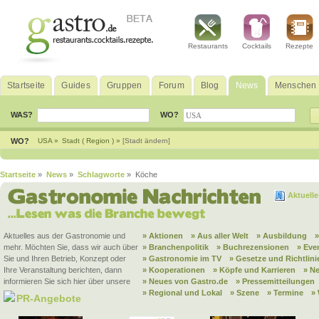
Restaurants
Cocktails
Rezepte
Startseite
Guides
Gruppen
Forum
Blog
News
Menschen
WAS?
WO?
WO?
USA »
Stadt ( Region ) »
[Stadt ändern]
Startseite
»
News
»
Schlagworte
» Köche
Aktuell
Aktuelles aus der Gastronomie und
» Aktionen
» Aus aller Welt
» Ausbildung
mehr. Möchten Sie, dass wir auch über
» Branchenpolitik
» Buchrezensionen
» Eve
Sie und Ihren Betrieb, Konzept oder
» Gastronomie im TV
» Gesetze und Richtlini
Ihre Veranstaltung berichten, dann
» Kooperationen
» Köpfe und Karrieren
» N
informieren Sie sich hier über unsere
» Neues von Gastro.de
» Pressemitteilungen
» Regional und Lokal
» Szene
» Termine
»
PR-Angebote