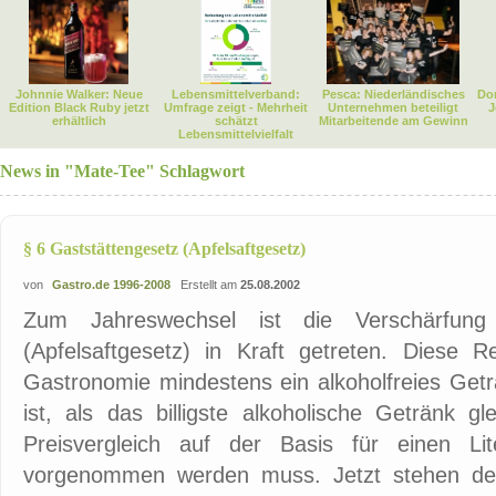
Johnnie Walker: Neue
Lebensmittelverband:
Pesca: Niederländisches
Dor
Edition Black Ruby jetzt
Umfrage zeigt - Mehrheit
Unternehmen beteiligt
J
erhältlich
schätzt
Mitarbeitende am Gewinn
Lebensmittelvielfalt
News in "Mate-Tee" Schlagwort
§ 6 Gaststättengesetz (Apfelsaftgesetz)
von
Gastro.de 1996-2008
Erstellt am
25.08.2002
Zum Jahreswechsel ist die Verschärfung
(Apfelsaftgesetz) in Kraft getreten. Diese R
Gastronomie mindestens ein alkoholfreies Getr
ist, als das billigste alkoholische Getränk 
Preisvergleich auf der Basis für einen Li
vorgenommen werden muss. Jetzt stehen de