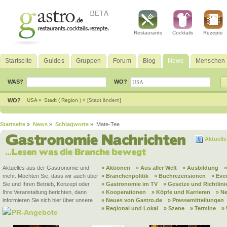
Restaurants
Cocktails
Rezepte
Startseite
Guides
Gruppen
Forum
Blog
News
Menschen
WAS?
WO?
WO?
USA »
Stadt ( Region ) »
[Stadt ändern]
Startseite
»
News
»
Schlagworte
» Mate-Tee
Aktuell
Aktuelles aus der Gastronomie und
» Aktionen
» Aus aller Welt
» Ausbildung
mehr. Möchten Sie, dass wir auch über
» Branchenpolitik
» Buchrezensionen
» Eve
Sie und Ihren Betrieb, Konzept oder
» Gastronomie im TV
» Gesetze und Richtlini
Ihre Veranstaltung berichten, dann
» Kooperationen
» Köpfe und Karrieren
» N
informieren Sie sich hier über unsere
» Neues von Gastro.de
» Pressemitteilungen
» Regional und Lokal
» Szene
» Termine
»
PR-Angebote