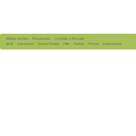
Affiliate werden
Restaurants
Cocktails & Rezepte
AGB
Impressum
Gastro Punkte
Hilfe
Partner
Presse
Datenschutz