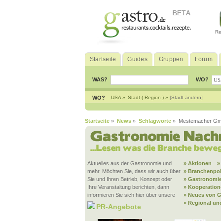
Re
Startseite
Guides
Gruppen
Forum
WAS?
WO?
WO?
USA »
Stadt ( Region ) »
[Stadt ändern]
Startseite
»
News
»
Schlagworte
» Mestemacher G
Aktuelles aus der Gastronomie und
» Aktionen
»
mehr. Möchten Sie, dass wir auch über
» Branchenpol
Sie und Ihren Betrieb, Konzept oder
» Gastronomie
Ihre Veranstaltung berichten, dann
» Kooperatio
informieren Sie sich hier über unsere
» Neues von G
» Regional un
PR-Angebote