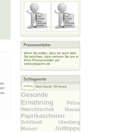
Presseverteiler
Wenn Sie wollen, dass wir auch über
Sie berichten, dann nehmen Sie uns in
Ihren Presseverteiler auf.
news(at)gastro.de
Schlagworte
der
Zufällig
Meist besucht
Oft benutzt
mbH
ale
Gesunde
Ernährung
Petra
Waschischek
Macau
Paprikaschoten
Schlössli Utenberg
Grilltipps
Maison