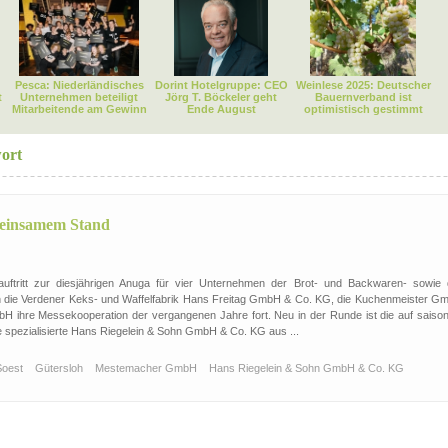
Pesca: Niederländisches
Dorint Hotelgruppe: CEO
Weinlese 2025: Deutscher
t
Unternehmen beteiligt
Jörg T. Böckeler geht
Bauernverband ist
Mitarbeitende am Gewinn
Ende August
optimistisch gestimmt
ort
meinsamem Stand
ftritt zur diesjährigen Anuga für vier Unternehmen der Brot- und Backwaren- sowie 
n die Verdener Keks- und Waffelfabrik Hans Freitag GmbH & Co. KG, die Kuchenmeister G
 ihre Messekooperation der vergangenen Jahre fort. Neu in der Runde ist die auf saison
 spezialisierte Hans Riegelein & Sohn GmbH & Co. KG aus ...
Soest
Gütersloh
Mestemacher GmbH
Hans Riegelein & Sohn GmbH & Co. KG