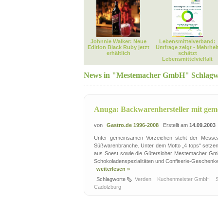
Johnnie Walker: Neue
Lebensmittelverband:
Edition Black Ruby jetzt
Umfrage zeigt - Mehrhei
erhältlich
schätzt
Lebensmittelvielfalt
News in "Mestemacher GmbH" Schlagw
Anuga: Backwarenhersteller mit ge
von
Gastro.de 1996-2008
Erstellt am
14.09.2003
Unter gemeinsamen Vorzeichen steht der Messeau
Süßwarenbranche. Unter dem Motto „4 tops“ setze
aus Soest sowie die Gütersloher Mestemacher GmbH
Schokoladenspezialitäten und Confiserie-Geschenke
weiterlesen »
Schlagworte
Verden
Kuchenmeister GmbH
Cadolzburg