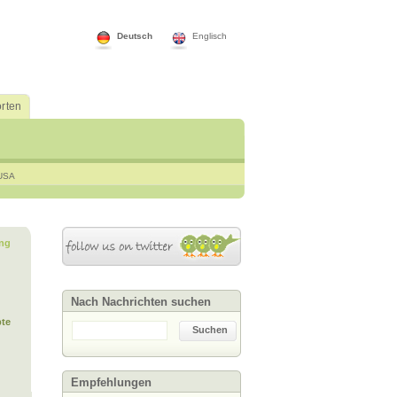
Deutsch
Englisch
rten
USA
ng
Nach Nachrichten suchen
te
Suchen
Empfehlungen