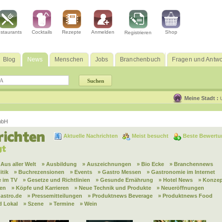
staurants
Cocktails
Rezepte
Anmelden
Shop
Registrieren
Blog
News
Menschen
Jobs
Branchenbuch
Fragen und Antwo
Meine Stadt :
mbH
Aktuelle Nachrichten
Meist besucht
Beste Bewertu
 Aus aller Welt
» Ausbildung
» Auszeichnungen
» Bio Ecke
» Branchennews
itik
» Buchrezensionen
» Events
» Gastro Messen
» Gastronomie im Internet
 im TV
» Gesetze und Richtlinien
» Gesunde Ernährung
» Hotel News
» Konzep
nen
» Köpfe und Karrieren
» Neue Technik und Produkte
» Neueröffnungen
astro.de
» Pressemitteilungen
» Produktnews Beverage
» Produktnews Food
d Lokal
» Szene
» Termine
» Wein