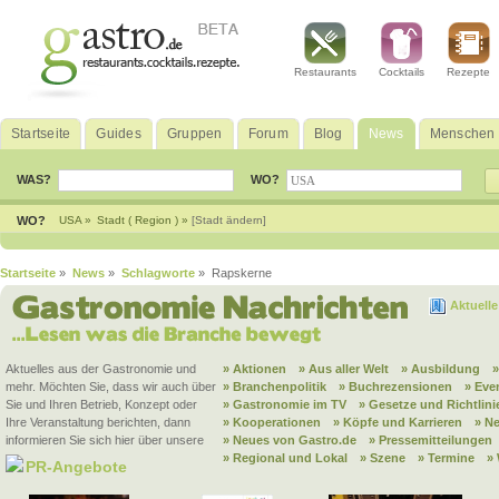
Restaurants
Cocktails
Rezepte
Startseite
Guides
Gruppen
Forum
Blog
News
Menschen
WAS?
WO?
WO?
USA »
Stadt ( Region ) »
[Stadt ändern]
Startseite
»
News
»
Schlagworte
» Rapskerne
Aktuell
Aktuelles aus der Gastronomie und
» Aktionen
» Aus aller Welt
» Ausbildung
mehr. Möchten Sie, dass wir auch über
» Branchenpolitik
» Buchrezensionen
» Eve
Sie und Ihren Betrieb, Konzept oder
» Gastronomie im TV
» Gesetze und Richtlini
Ihre Veranstaltung berichten, dann
» Kooperationen
» Köpfe und Karrieren
» N
informieren Sie sich hier über unsere
» Neues von Gastro.de
» Pressemitteilungen
» Regional und Lokal
» Szene
» Termine
»
PR-Angebote