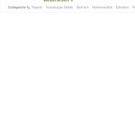
Schlagworte
Rapsöl
Teutoburger Mühle
BioFach
Markenauftritt
Etiketten
R