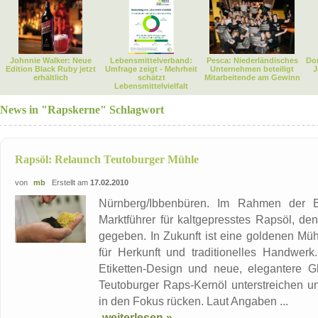
Johnnie Walker: Neue
Lebensmittelverband:
Pesca: Niederländisches
Dor
Edition Black Ruby jetzt
Umfrage zeigt - Mehrheit
Unternehmen beteiligt
J
erhältlich
schätzt
Mitarbeitende am Gewinn
Lebensmittelvielfalt
News in "Rapskerne" Schlagwort
Rapsöl: Relaunch Teutoburger Mühle
von
mb
Erstellt am
17.02.2010
Nürnberg/Ibbenbüren. Im Rahmen der B
Marktführer für kaltgepresstes Rapsöl, de
gegeben. In Zukunft ist eine goldenen Mü
für Herkunft und traditionelles Handwerk.
Etiketten-Design und neue, elegantere G
Teutoburger Raps-Kernöl unterstreichen u
in den Fokus rücken. Laut Angaben ...
weiterlesen »