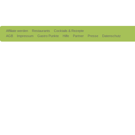
Affiliate werden
Restaurants
Cocktails & Rezepte
AGB
Impressum
Gastro Punkte
Hilfe
Partner
Presse
Datenschutz