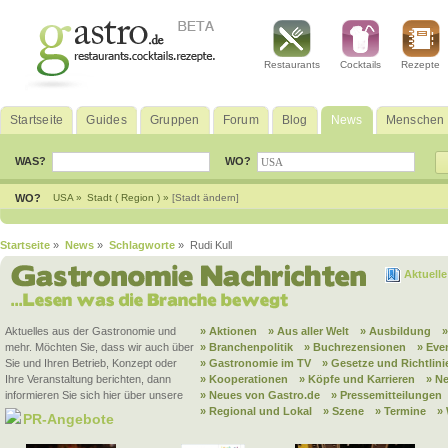
Restaurants
Cocktails
Rezepte
Startseite
Guides
Gruppen
Forum
Blog
News
Menschen
WAS?
WO?
WO?
USA »
Stadt ( Region ) »
[Stadt ändern]
Startseite
»
News
»
Schlagworte
» Rudi Kull
Aktuell
Aktuelles aus der Gastronomie und
» Aktionen
» Aus aller Welt
» Ausbildung
mehr. Möchten Sie, dass wir auch über
» Branchenpolitik
» Buchrezensionen
» Eve
Sie und Ihren Betrieb, Konzept oder
» Gastronomie im TV
» Gesetze und Richtlini
Ihre Veranstaltung berichten, dann
» Kooperationen
» Köpfe und Karrieren
» N
informieren Sie sich hier über unsere
» Neues von Gastro.de
» Pressemitteilungen
» Regional und Lokal
» Szene
» Termine
»
PR-Angebote