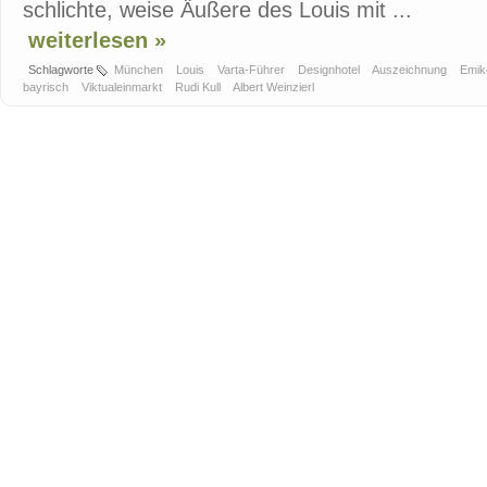
schlichte, weise Äußere des Louis mit ...
weiterlesen »
Schlagworte
München
Louis
Varta-Führer
Designhotel
Auszeichnung
Emi
bayrisch
Viktualeinmarkt
Rudi Kull
Albert Weinzierl