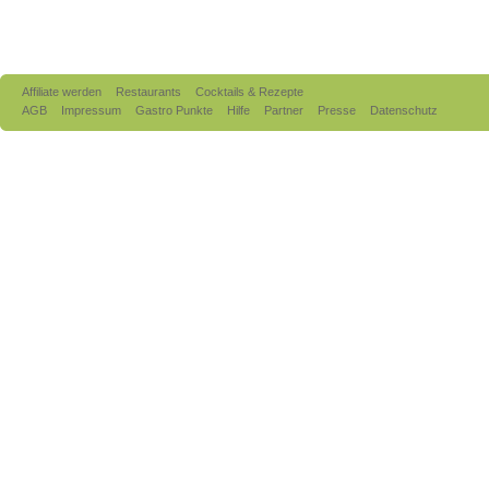
Affiliate werden
Restaurants
Cocktails & Rezepte
AGB
Impressum
Gastro Punkte
Hilfe
Partner
Presse
Datenschutz