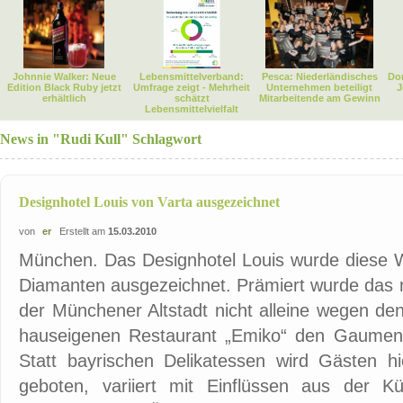
Johnnie Walker: Neue
Lebensmittelverband:
Pesca: Niederländisches
Dor
Edition Black Ruby jetzt
Umfrage zeigt - Mehrheit
Unternehmen beteiligt
J
erhältlich
schätzt
Mitarbeitende am Gewinn
Lebensmittelvielfalt
News in "Rudi Kull" Schlagwort
Designhotel Louis von Varta ausgezeichnet
von
er
Erstellt am
15.03.2010
München. Das Designhotel Louis wurde diese W
Diamanten ausgezeichnet. Prämiert wurde das m
der Münchener Altstadt nicht alleine wegen de
hauseigenen Restaurant „Emiko“ den Gaumen
Statt bayrischen Delikatessen wird Gästen hie
geboten, variiert mit Einflüssen aus der K