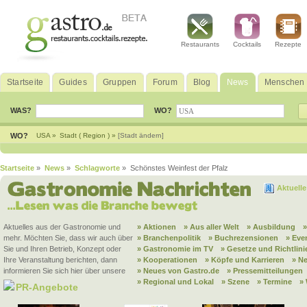
Restaurants
Cocktails
Rezepte
Startseite
Guides
Gruppen
Forum
Blog
News
Menschen
WAS?
WO?
WO?
USA »
Stadt ( Region ) »
[Stadt ändern]
Startseite
»
News
»
Schlagworte
» Schönstes Weinfest der Pfalz
Aktuell
Aktuelles aus der Gastronomie und
» Aktionen
» Aus aller Welt
» Ausbildung
mehr. Möchten Sie, dass wir auch über
» Branchenpolitik
» Buchrezensionen
» Eve
Sie und Ihren Betrieb, Konzept oder
» Gastronomie im TV
» Gesetze und Richtlini
Ihre Veranstaltung berichten, dann
» Kooperationen
» Köpfe und Karrieren
» N
informieren Sie sich hier über unsere
» Neues von Gastro.de
» Pressemitteilungen
» Regional und Lokal
» Szene
» Termine
»
PR-Angebote