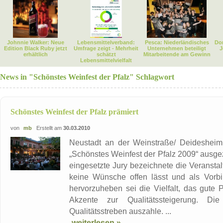
Johnnie Walker: Neue
Lebensmittelverband:
Pesca: Niederländisches
Dor
Edition Black Ruby jetzt
Umfrage zeigt - Mehrheit
Unternehmen beteiligt
J
erhältlich
schätzt
Mitarbeitende am Gewinn
Lebensmittelvielfalt
News in "Schönstes Weinfest der Pfalz" Schlagwort
Schönstes Weinfest der Pfalz prämiert
von
mb
Erstellt am
30.03.2010
Neustadt an der Weinstraße/ Deidesheim
„Schönstes Weinfest der Pfalz 2009“ ausge
eingesetzte Jury bezeichnete die Veranstal
keine Wünsche offen lässt und als Vorbi
hervorzuheben sei die Vielfalt, das gute P
Akzente zur Qualitätssteigerung. Di
Qualitätsstreben auszahle. ...
weiterlesen »