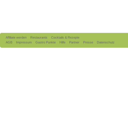
Affiliate werden
Restaurants
Cocktails & Rezepte
AGB
Impressum
Gastro Punkte
Hilfe
Partner
Presse
Datenschutz