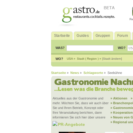
Re
Startseite
Guides
Gruppen
Forum
WAS?
WO?
WO?
USA »
Stadt ( Region ) »
[Stadt ändern]
Startseite
»
News
»
Schlagworte
» Seebühne
Aktuelles aus der Gastronomie und
» Aktionen
»
mehr. Möchten Sie, dass wir auch über
» Branchenpol
Sie und Ihren Betrieb, Konzept oder
» Gastronomie
Ihre Veranstaltung berichten, dann
» Kooperatio
informieren Sie sich hier über unsere
» Neues von G
» Regional un
PR-Angebote