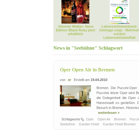
Johnnie Walker: Neue
Lebensmittelverband:
Edition Black Ruby jetzt
Umfrage zeigt - Mehrhei
erhältlich
schätzt
Lebensmittelvielfalt
News in "Seebühne" Schlagwort
Oper Open Air in Bremen
von
er
Erstellt am
19.04.2010
Bremen. Die Puccini-Oper 
Puccinis letzte Oper wird 
die Gelegenheit die Oper u
Hansestadt zu genießen. Do
Besuch in Bremen. Historis
weiterlesen »
Schlagworte
Oper
Open Air
Bremen
Pucci
Seebühne
Garden Hotel
Garden Hotel Bremen