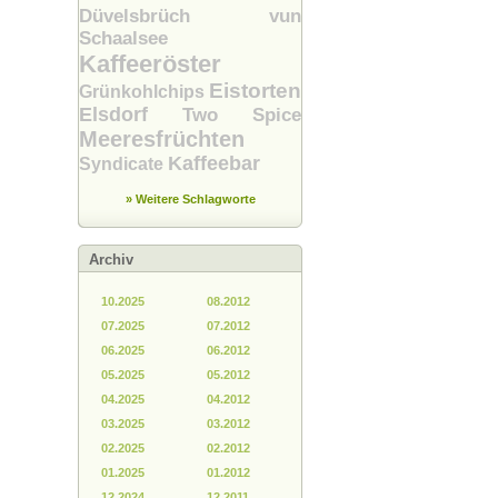
Düvelsbrüch vun
Schaalsee
Kaffeeröster
Eistorten
Grünkohlchips
Elsdorf
Two Spice
Meeresfrüchten
Kaffeebar
Syndicate
» Weitere Schlagworte
Archiv
10.2025
08.2012
07.2025
07.2012
06.2025
06.2012
05.2025
05.2012
04.2025
04.2012
03.2025
03.2012
02.2025
02.2012
01.2025
01.2012
12.2024
12.2011