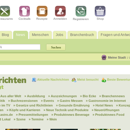
staurants
Cocktails
Rezepte
Anmelden
Shop
Registrieren
Blog
News
Menschen
Jobs
Branchenbuch
Fragen und Antwo
Meine Stadt :
Aktuelle Nachrichten
Meist besucht
Beste Bewertu
 Aus aller Welt
» Ausbildung
» Auszeichnungen
» Bio Ecke
» Branchennews
itik
» Buchrezensionen
» Events
» Gastro Messen
» Gastronomie im Internet
 im TV
» Gesetze und Richtlinien
» Gesunde Ernährung
» Hotel News
» Konzep
nen
» Köpfe und Karrieren
» Neue Technik und Produkte
» Neueröffnungen
astro.de
» Pressemitteilungen
» Produktnews Beverage
» Produktnews Food
d Lokal
» Szene
» Termine
» Wein