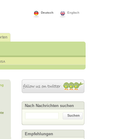
Deutsch
Englisch
rten
USA
ng
Nach Nachrichten suchen
te
Suchen
Empfehlungen