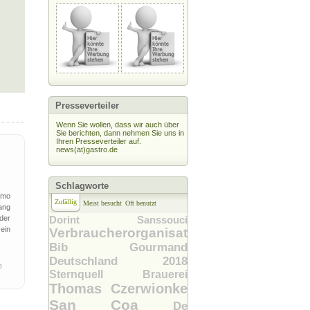
Presseverteiler
Wenn Sie wollen, dass wir auch über
Sie berichten, dann nehmen Sie uns in
Ihren Presseverteiler auf.
news(at)gastro.de
Schlagworte
omo
Zufällig
Meist besucht
Oft benutzt
ang
der
Dorint Sanssouci
ein
Verbraucherorganisation
Bib Gourmand
Deutschland 2018
be
Sternquell Brauerei
Thomas Czerwionke
San Coa
De