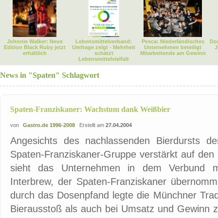
Johnnie Walker: Neue
Lebensmittelverband:
Pesca: Niederländisches
Dor
Edition Black Ruby jetzt
Umfrage zeigt - Mehrheit
Unternehmen beteiligt
J
erhältlich
schätzt
Mitarbeitende am Gewinn
Lebensmittelvielfalt
News in "Spaten" Schlagwort
Spaten-Franziskaner: Wachstum dank Weißbier
von
Gastro.de 1996-2008
Erstellt am
27.04.2004
Angesichts des nachlassenden Bierdursts de
Spaten-Franziskaner-Gruppe verstärkt auf den
sieht das Unternehmen in dem Verbund mi
Interbrew, der Spaten-Franziskaner übernomme
durch das Dosenpfand legte die Münchner Trad
Bierausstoß als auch bei Umsatz und Gewinn z