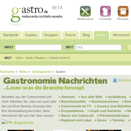
Restaurants
Cocktails
Rezepte
Startseite
Guides
Gruppen
Forum
Blog
News
Menschen
WAS?
WO?
WO?
USA »
Stadt ( Region ) »
[Stadt ändern]
Startseite
»
News
»
Schlagworte
» Spaten
Aktuell
Aktuelles aus der Gastronomie und
» Aktionen
» Aus aller Welt
» Ausbildung
mehr. Möchten Sie, dass wir auch über
» Branchenpolitik
» Buchrezensionen
» Eve
Sie und Ihren Betrieb, Konzept oder
» Gastronomie im TV
» Gesetze und Richtlini
Ihre Veranstaltung berichten, dann
» Kooperationen
» Köpfe und Karrieren
» N
informieren Sie sich hier über unsere
» Neues von Gastro.de
» Pressemitteilungen
» Regional und Lokal
» Szene
» Termine
»
PR-Angebote