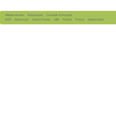
Affiliate werden
Restaurants
Cocktails & Rezepte
AGB
Impressum
Gastro Punkte
Hilfe
Partner
Presse
Datenschutz