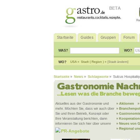
Re
Startseite
Guides
Gruppen
Forum
WAS?
WO?
WO?
USA »
Stadt ( Region ) »
[Stadt ändern]
Startseite
»
News
»
Schlagworte
» Sulcus Hospitalti
Aktuelles aus der Gastronomie und
» Aktionen
»
mehr. Möchten Sie, dass wir auch über
» Branchenpol
Sie und Ihren Betrieb, Konzept oder
» Gastronomie
Ihre Veranstaltung berichten, dann
» Kooperatio
informieren Sie sich hier über unsere
» Neues von G
» Regional un
PR-Angebote