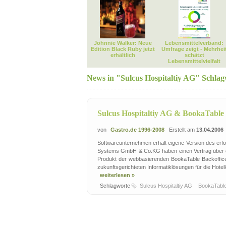
Johnnie Walker: Neue
Lebensmittelverband:
Edition Black Ruby jetzt
Umfrage zeigt - Mehrhei
erhältlich
schätzt
Lebensmittelvielfalt
News in "Sulcus Hospitaltiy AG" Schlag
Sulcus Hospitaltiy AG & BookaTable 
von
Gastro.de 1996-2008
Erstellt am
13.04.2006
Softwareunternehmen erhält eigene Version des erf
Systems GmbH & Co.KG haben einen Vertrag über e
Produkt der webbasierenden BookaTable Backoffice 
zukunftsgerichteten Informatiklösungen für die Hote
weiterlesen »
Schlagworte
Sulcus Hospitaltiy AG
BookaTabl