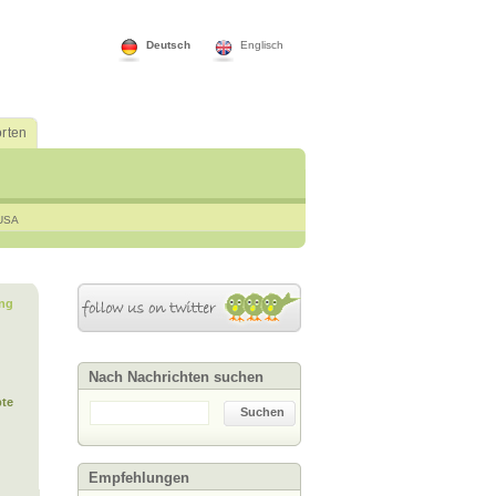
Deutsch
Englisch
rten
USA
ng
Nach Nachrichten suchen
te
Suchen
Empfehlungen