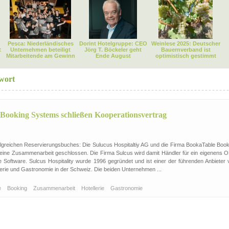
Pesca: Niederländisches
Dorint Hotelgruppe: CEO
Weinlese 2025: Deutscher
t
Unternehmen beteiligt
Jörg T. Böckeler geht
Bauernverband ist
Mitarbeitende am Gewinn
Ende August
optimistisch gestimmt
wort
Booking Systems schließen Kooperationsvertrag
olgreichen Reservierungsbuches: Die Sulucus Hospitaltiy AG und die Firma BookaTable Book
ine Zusammenarbeit geschlossen. Die Firma Sulcus wird damit Händler für ein eigenens 
Software. Sulcus Hospitality wurde 1996 gegründet und ist einer der führenden Anbieter 
llerie und Gastronomie in der Schweiz. Die beiden Unternehmen ...
e
Booking
Zusammenarbeit
Hotellerie
Gastronomie