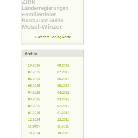
Zink
Länderregierungen
Familienfeier
Restaurant-Guide
Mosel-Winzer
» Weitere Schlagworte
Archiv
10.2025
08.2012
07.2025
07.2012
06.2025
06.2012
05.2025
05.2012
04.2025
04.2012
03.2025
03.2012
02.2025
02.2012
01.2025
01.2012
12.2024
12.2011
11.2024
11.2011
10.2024
10.2011