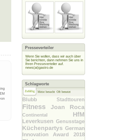
Presseverteiler
Wenn Sie wollen, dass wir auch über
Sie berichten, dann nehmen Sie uns in
Ihren Presseverteiler auf.
news(at)gastro.de
Schlagworte
ing
Zufällig
Meist besucht
Oft benutzt
OEM
von
Blubb
Stadttouren
Fitness
Joan Roca
HfM
Continental
Leverkusen
Genusstage
Küchenpartys
German
Innovation Award 2018