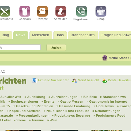
staurants
Cocktails
Rezepte
Anmelden
Shop
Registrieren
Blog
News
Menschen
Jobs
Branchenbuch
Fragen und Antwo
Meine Stadt :
y AG
Aktuelle Nachrichten
Meist besucht
Beste Bewertu
 Aus aller Welt
» Ausbildung
» Auszeichnungen
» Bio Ecke
» Branchennews
itik
» Buchrezensionen
» Events
» Gastro Messen
» Gastronomie im Internet
 im TV
» Gesetze und Richtlinien
» Gesunde Ernährung
» Hotel News
» Konzep
nen
» Köpfe und Karrieren
» Neue Technik und Produkte
» Neueröffnungen
astro.de
» Pressemitteilungen
» Produktnews Beverage
» Produktnews Food
d Lokal
» Szene
» Termine
» Wein