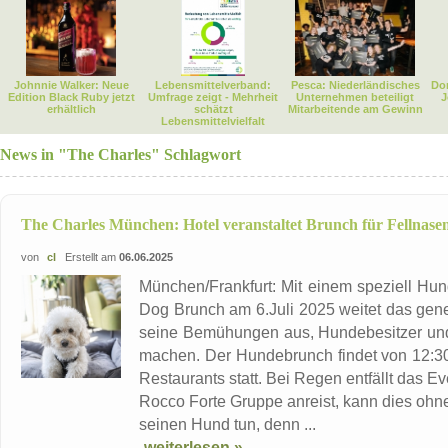
Johnnie Walker: Neue
Lebensmittelverband:
Pesca: Niederländisches
Dor
Edition Black Ruby jetzt
Umfrage zeigt - Mehrheit
Unternehmen beteiligt
J
erhältlich
schätzt
Mitarbeitende am Gewinn
Lebensmittelvielfalt
News in "The Charles" Schlagwort
The Charles München: Hotel veranstaltet Brunch für Fellnase
von
cl
Erstellt am
06.06.2025
München/Frankfurt: Mit einem speziell Hu
Dog Brunch am 6.Juli 2025 weitet das gene
seine Bemühungen aus, Hundebesitzer und i
machen. Der Hundebrunch findet von 12:30 
Restaurants statt. Bei Regen entfällt das 
Rocco Forte Gruppe anreist, kann dies ohn
seinen Hund tun, denn ...
weiterlesen »