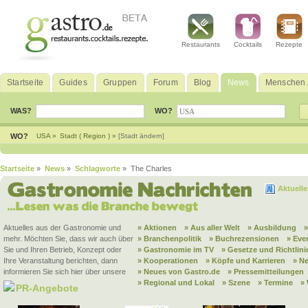
Restaurants
Cocktails
Rezepte
Startseite
Guides
Gruppen
Forum
Blog
News
Menschen
WAS?
WO?
WO?
USA »
Stadt ( Region ) »
[Stadt ändern]
Startseite
»
News
»
Schlagworte
» The Charles
Aktuell
Aktuelles aus der Gastronomie und
» Aktionen
» Aus aller Welt
» Ausbildung
mehr. Möchten Sie, dass wir auch über
» Branchenpolitik
» Buchrezensionen
» Eve
Sie und Ihren Betrieb, Konzept oder
» Gastronomie im TV
» Gesetze und Richtlini
Ihre Veranstaltung berichten, dann
» Kooperationen
» Köpfe und Karrieren
» N
informieren Sie sich hier über unsere
» Neues von Gastro.de
» Pressemitteilungen
» Regional und Lokal
» Szene
» Termine
»
PR-Angebote