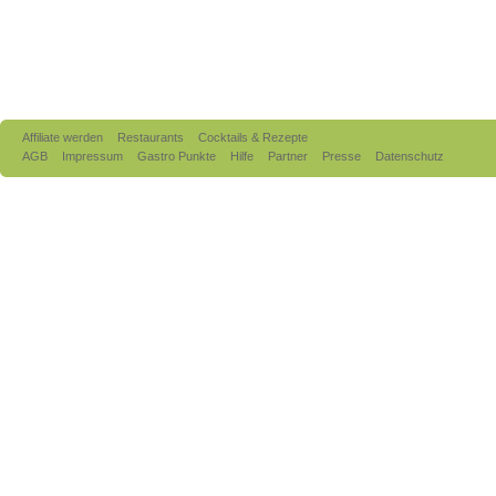
Affiliate werden
Restaurants
Cocktails & Rezepte
AGB
Impressum
Gastro Punkte
Hilfe
Partner
Presse
Datenschutz