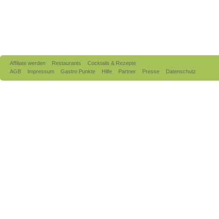
Affiliate werden
Restaurants
Cocktails & Rezepte
AGB
Impressum
Gastro Punkte
Hilfe
Partner
Presse
Datenschutz