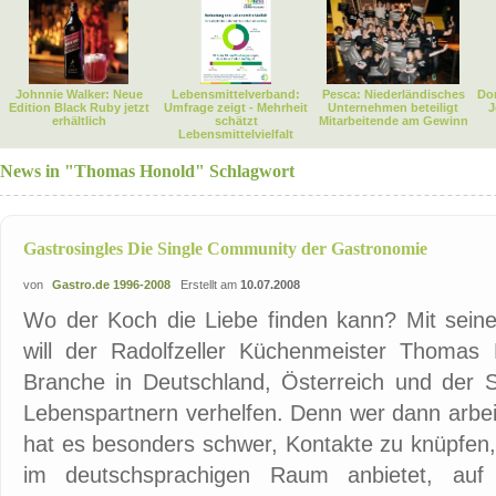
Johnnie Walker: Neue
Lebensmittelverband:
Pesca: Niederländisches
Dor
Edition Black Ruby jetzt
Umfrage zeigt - Mehrheit
Unternehmen beteiligt
J
erhältlich
schätzt
Mitarbeitende am Gewinn
Lebensmittelvielfalt
News in "Thomas Honold" Schlagwort
Gastrosingles Die Single Community der Gastronomie
von
Gastro.de 1996-2008
Erstellt am
10.07.2008
Wo der Koch die Liebe finden kann? Mit seiner
will der Radolfzeller Küchenmeister Thomas
Branche in Deutschland, Österreich und der 
Lebenspartnern verhelfen. Denn wer dann arbei
hat es besonders schwer, Kontakte zu knüpfen, 
im deutschsprachigen Raum anbietet, auf