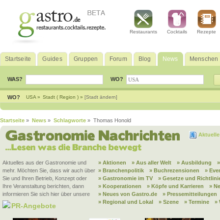
Restaurants
Cocktails
Rezepte
Startseite
Guides
Gruppen
Forum
Blog
News
Menschen
WAS?
WO?
WO?
USA »
Stadt ( Region ) »
[Stadt ändern]
Startseite
»
News
»
Schlagworte
» Thomas Honold
Aktuell
Aktuelles aus der Gastronomie und
» Aktionen
» Aus aller Welt
» Ausbildung
mehr. Möchten Sie, dass wir auch über
» Branchenpolitik
» Buchrezensionen
» Eve
Sie und Ihren Betrieb, Konzept oder
» Gastronomie im TV
» Gesetze und Richtlini
Ihre Veranstaltung berichten, dann
» Kooperationen
» Köpfe und Karrieren
» N
informieren Sie sich hier über unsere
» Neues von Gastro.de
» Pressemitteilungen
» Regional und Lokal
» Szene
» Termine
»
PR-Angebote