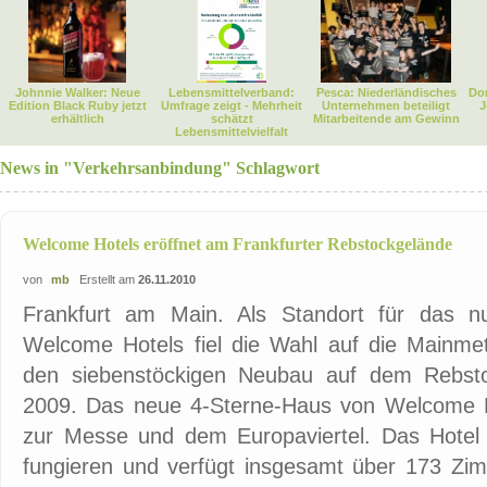
Johnnie Walker: Neue
Lebensmittelverband:
Pesca: Niederländisches
Dor
Edition Black Ruby jetzt
Umfrage zeigt - Mehrheit
Unternehmen beteiligt
J
erhältlich
schätzt
Mitarbeitende am Gewinn
Lebensmittelvielfalt
News in "Verkehrsanbindung" Schlagwort
Welcome Hotels eröffnet am Frankfurter Rebstockgelände
von
mb
Erstellt am
26.11.2010
Frankfurt am Main. Als Standort für das n
Welcome Hotels fiel die Wahl auf die Mainmet
den siebenstöckigen Neubau auf dem Rebsto
2009. Das neue 4-Sterne-Haus von Welcome Hot
zur Messe und dem Europaviertel. Das Hotel s
fungieren und verfügt insgesamt über 173 Zim