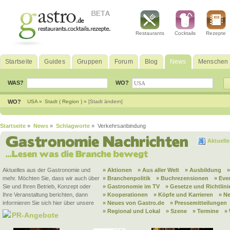
Restaurants
Cocktails
Rezepte
Startseite
Guides
Gruppen
Forum
Blog
News
Menschen
WAS?
WO?
WO?
USA »
Stadt ( Region ) »
[Stadt ändern]
Startseite
»
News
»
Schlagworte
» Verkehrsanbindung
Aktuell
Aktuelles aus der Gastronomie und
» Aktionen
» Aus aller Welt
» Ausbildung
mehr. Möchten Sie, dass wir auch über
» Branchenpolitik
» Buchrezensionen
» Eve
Sie und Ihren Betrieb, Konzept oder
» Gastronomie im TV
» Gesetze und Richtlini
Ihre Veranstaltung berichten, dann
» Kooperationen
» Köpfe und Karrieren
» N
informieren Sie sich hier über unsere
» Neues von Gastro.de
» Pressemitteilungen
» Regional und Lokal
» Szene
» Termine
»
PR-Angebote