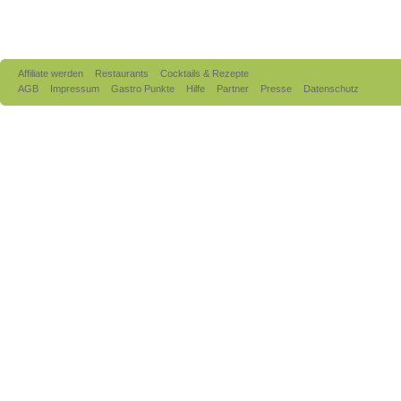
Affiliate werden
Restaurants
Cocktails & Rezepte
AGB
Impressum
Gastro Punkte
Hilfe
Partner
Presse
Datenschutz