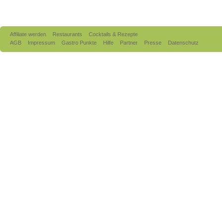
Affiliate werden
Restaurants
Cocktails & Rezepte
AGB
Impressum
Gastro Punkte
Hilfe
Partner
Presse
Datenschutz