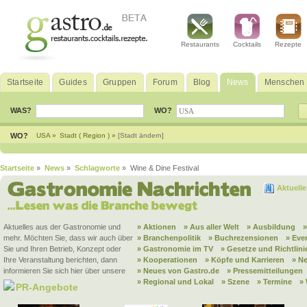
Restaurants
Cocktails
Rezepte
Startseite
Guides
Gruppen
Forum
Blog
News
Menschen
WAS?
WO?
WO?
USA »
Stadt ( Region ) »
[Stadt ändern]
Startseite
»
News
»
Schlagworte
» Wine & Dine Festival
Aktuell
Aktuelles aus der Gastronomie und
» Aktionen
» Aus aller Welt
» Ausbildung
mehr. Möchten Sie, dass wir auch über
» Branchenpolitik
» Buchrezensionen
» Eve
Sie und Ihren Betrieb, Konzept oder
» Gastronomie im TV
» Gesetze und Richtlini
Ihre Veranstaltung berichten, dann
» Kooperationen
» Köpfe und Karrieren
» N
informieren Sie sich hier über unsere
» Neues von Gastro.de
» Pressemitteilungen
» Regional und Lokal
» Szene
» Termine
»
PR-Angebote