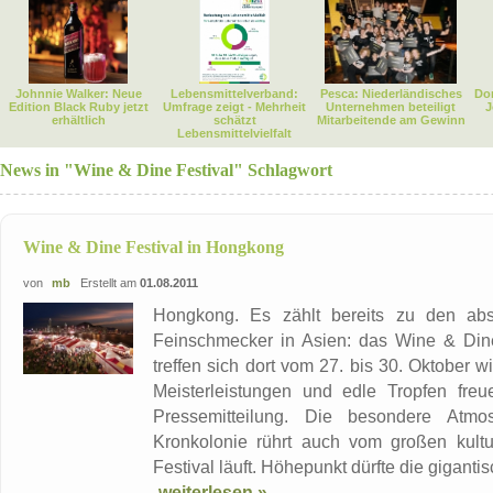
Johnnie Walker: Neue
Lebensmittelverband:
Pesca: Niederländisches
Dor
Edition Black Ruby jetzt
Umfrage zeigt - Mehrheit
Unternehmen beteiligt
J
erhältlich
schätzt
Mitarbeitende am Gewinn
Lebensmittelvielfalt
News in "Wine & Dine Festival" Schlagwort
Wine & Dine Festival in Hongkong
von
mb
Erstellt am
01.08.2011
Hongkong. Es zählt bereits zu den abs
Feinschmecker in Asien: das Wine & Dine
treffen sich dort vom 27. bis 30. Oktober w
Meisterleistungen und edle Tropfen freu
Pressemitteilung. Die besondere Atmo
Kronkolonie rührt auch vom großen kultu
Festival läuft. Höhepunkt dürfte die gigantis
weiterlesen »