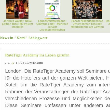
Johnnie Walker: Neue
Lebensmittelverband:
Pesca: Niederländisches
Dor
Edition Black Ruby jetzt
Umfrage zeigt - Mehrheit
Unternehmen beteiligt
J
erhältlich
schätzt
Mitarbeitende am Gewinn
Lebensmittelvielfalt
News in "Xotel" Schlagwort
RateTiger Academy ins Leben gerufen
von
er
Erstellt am
28.03.2010
London. Die RateTiger Academy soll Seminare un
für die Hoteliers auf der ganzen Welt bieten.
Xotel, um die RateTiger Academy zum intern
Rahmen der Veranstaltungen der RateTiger Acad
verschiedenen Prozesse und Möglichkeiten de
Diese Seminare umfassen unter anderem auc