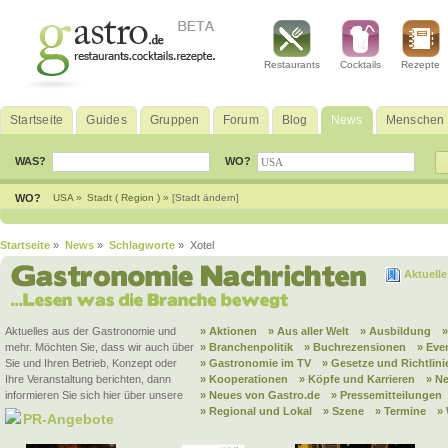
Restaurants
Cocktails
Rezepte
Startseite
Guides
Gruppen
Forum
Blog
News
Menschen
WAS?
WO?
WO?
USA »
Stadt ( Region ) »
[Stadt ändern]
Startseite
»
News
»
Schlagworte
» Xotel
Aktuell
Aktuelles aus der Gastronomie und
» Aktionen
» Aus aller Welt
» Ausbildung
mehr. Möchten Sie, dass wir auch über
» Branchenpolitik
» Buchrezensionen
» Eve
Sie und Ihren Betrieb, Konzept oder
» Gastronomie im TV
» Gesetze und Richtlini
Ihre Veranstaltung berichten, dann
» Kooperationen
» Köpfe und Karrieren
» N
informieren Sie sich hier über unsere
» Neues von Gastro.de
» Pressemitteilungen
» Regional und Lokal
» Szene
» Termine
»
PR-Angebote