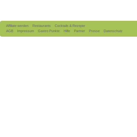
Affiliate werden
Restaurants
Cocktails & Rezepte
AGB
Impressum
Gastro Punkte
Hilfe
Partner
Presse
Datenschutz