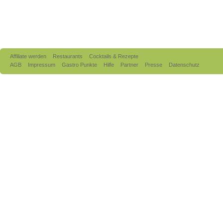
Affiliate werden
Restaurants
Cocktails & Rezepte
AGB
Impressum
Gastro Punkte
Hilfe
Partner
Presse
Datenschutz