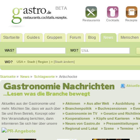
Restaurants
Cocktails
Rezepte
Startseite
Guides
Gruppen
Forum
Blog
News
Menschen
WAS?
WO?
WO?
USA »
Stadt ( Region ) »
[Stadt ändern]
Startseite
»
News
»
Schlagworte
» Artischocke
Aktuell
Aktuelles aus der Gastronomie und
» Aktionen
» Aus aller Welt
» Ausbildung
mehr. Möchten Sie, dass wir auch über
» Branchenpolitik
» Buchrezensionen
» Eve
Sie und Ihren Betrieb, Konzept oder
» Gastronomie im TV
» Gesetze und Richtlini
Ihre Veranstaltung berichten, dann
» Kooperationen
» Köpfe und Karrieren
» N
informieren Sie sich hier über unsere
» Neues von Gastro.de
» Pressemitteilungen
» Regional und Lokal
» Szene
» Termine
»
PR-Angebote