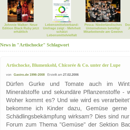
Johnnie Walker: Neue
Lebensmittelverband:
Pesca: Niederländisches
Dor
Edition Black Ruby jetzt
Umfrage zeigt - Mehrheit
Unternehmen beteiligt
J
erhältlich
schätzt
Mitarbeitende am Gewinn
Lebensmittelvielfalt
News in "Artischocke" Schlagwort
Artischocke, Blumenkohl, Chicorée & Co. unter der Lupe
von
Gastro.de 1996-2008
Erstellt am
27.02.2006
Dürfen Gurke und Tomate auch im Winter
Mineralstoffe und sekundäre Pflanzenstoffe -
Woher kommt es? Und wie wird es verarbeitet? 
bekomme ich Kinder dazu, Gemüse gerne z
Schädlingsbekämpfung wirksam? Dies sind nur 
Forum zum Thema "Gemüse" der Sektion Bad