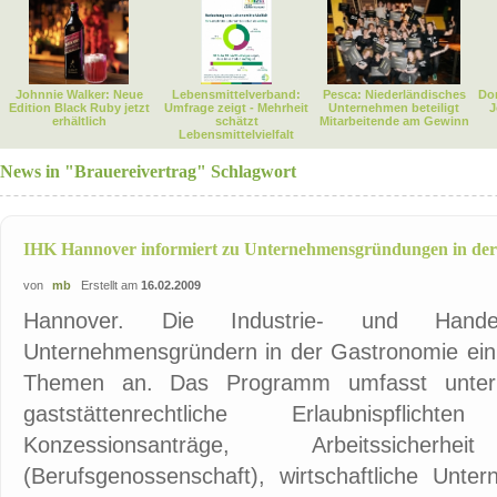
Johnnie Walker: Neue
Lebensmittelverband:
Pesca: Niederländisches
Dor
Edition Black Ruby jetzt
Umfrage zeigt - Mehrheit
Unternehmen beteiligt
J
erhältlich
schätzt
Mitarbeitende am Gewinn
Lebensmittelvielfalt
News in "Brauereivertrag" Schlagwort
IHK Hannover informiert zu Unternehmensgründungen in der
von
mb
Erstellt am
16.02.2009
Hannover. Die Industrie- und Hande
Unternehmensgründern in der Gastronomie ein
Themen an. Das Programm umfasst unter 
gaststättenrechtliche Erlaubnispflicht
Konzessionsanträge, Arbeitssicher
(Berufsgenossenschaft), wirtschaftliche Unt