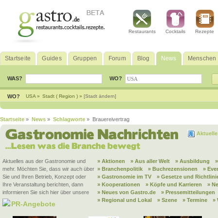
Restaurants
Cocktails
Rezepte
Startseite
Guides
Gruppen
Forum
Blog
News
Menschen
WAS?
WO?
WO?
USA »
Stadt ( Region ) »
[Stadt ändern]
Startseite
»
News
»
Schlagworte
» Brauereivertrag
Aktuell
Aktuelles aus der Gastronomie und
» Aktionen
» Aus aller Welt
» Ausbildung
mehr. Möchten Sie, dass wir auch über
» Branchenpolitik
» Buchrezensionen
» Eve
Sie und Ihren Betrieb, Konzept oder
» Gastronomie im TV
» Gesetze und Richtlini
Ihre Veranstaltung berichten, dann
» Kooperationen
» Köpfe und Karrieren
» N
informieren Sie sich hier über unsere
» Neues von Gastro.de
» Pressemitteilungen
» Regional und Lokal
» Szene
» Termine
»
PR-Angebote