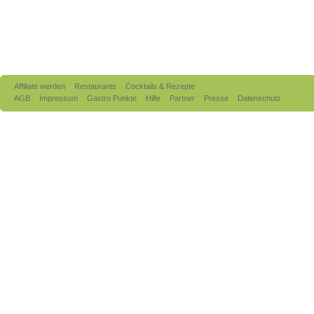
Affiliate werden
Restaurants
Cocktails & Rezepte
AGB
Impressum
Gastro Punkte
Hilfe
Partner
Presse
Datenschutz