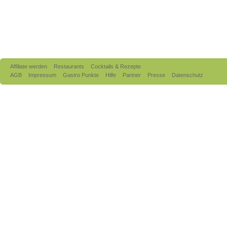
Affiliate werden
Restaurants
Cocktails & Rezepte
AGB
Impressum
Gastro Punkte
Hilfe
Partner
Presse
Datenschutz