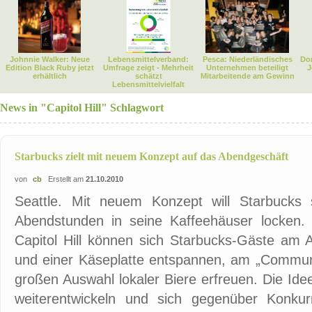
Johnnie Walker: Neue
Lebensmittelverband:
Pesca: Niederländisches
Dor
Edition Black Ruby jetzt
Umfrage zeigt - Mehrheit
Unternehmen beteiligt
J
erhältlich
schätzt
Mitarbeitende am Gewinn
Lebensmittelvielfalt
News in "Capitol Hill" Schlagwort
Starbucks zielt mit neuem Konzept auf das Abendgeschäft
von
cb
Erstellt am
21.10.2010
Seattle. Mit neuem Konzept will Starbucks
Abendstunden in seine Kaffeehäuser locken. I
Capitol Hill können sich Starbucks-Gäste am
und einer Käseplatte entspannen, am „Communa
großen Auswahl lokaler Biere erfreuen. Die Idee 
weiterentwickeln und sich gegenüber Konku