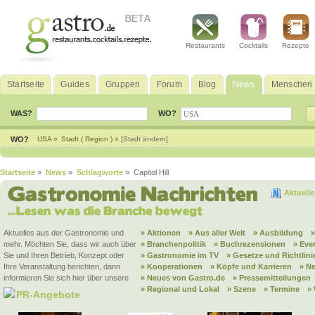
Restaurants
Cocktails
Rezepte
Startseite
Guides
Gruppen
Forum
Blog
News
Menschen
WAS?
WO?
WO?
USA »
Stadt ( Region ) »
[Stadt ändern]
Startseite
»
News
»
Schlagworte
» Capitol Hill
Aktuell
Aktuelles aus der Gastronomie und
» Aktionen
» Aus aller Welt
» Ausbildung
mehr. Möchten Sie, dass wir auch über
» Branchenpolitik
» Buchrezensionen
» Eve
Sie und Ihren Betrieb, Konzept oder
» Gastronomie im TV
» Gesetze und Richtlini
Ihre Veranstaltung berichten, dann
» Kooperationen
» Köpfe und Karrieren
» N
informieren Sie sich hier über unsere
» Neues von Gastro.de
» Pressemitteilungen
» Regional und Lokal
» Szene
» Termine
»
PR-Angebote