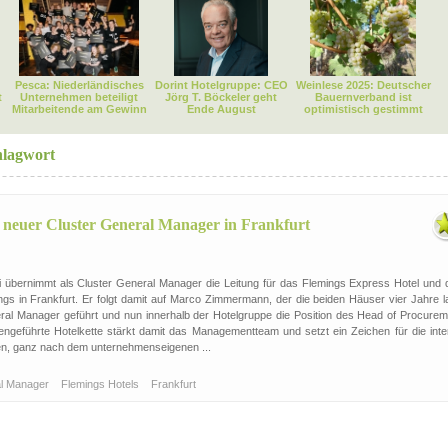
Pesca: Niederländisches
Dorint Hotelgruppe: CEO
Weinlese 2025: Deutscher
t
Unternehmen beteiligt
Jörg T. Böckeler geht
Bauernverband ist
Mitarbeitende am Gewinn
Ende August
optimistisch gestimmt
hlagwort
t neuer Cluster General Manager in Frankfurt
i übernimmt als Cluster General Manager die Leitung für das Flemings Express Hotel und 
ngs in Frankfurt. Er folgt damit auf Marco Zimmermann, der die beiden Häuser vier Jahre l
neral Manager geführt und nun innerhalb der Hotelgruppe die Position des Head of Procurem
engeführte Hotelkette stärkt damit das Managementteam und setzt ein Zeichen für die inte
en, ganz nach dem unternehmenseigenen ...
al Manager
Flemings Hotels
Frankfurt