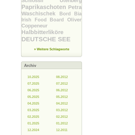
Schlössli Utenberg
Paprikaschoten
Petra
Waschischek
Bord Bia
Oliver
Irish Food Board
Coppeneur
Halbbitterliköre
DEUTSCHE SEE
» Weitere Schlagworte
Archiv
10.2025
08.2012
07.2025
07.2012
06.2025
06.2012
05.2025
05.2012
04.2025
04.2012
03.2025
03.2012
02.2025
02.2012
01.2025
01.2012
12.2024
12.2011