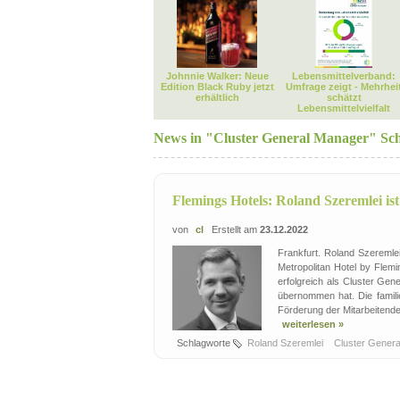
Johnnie Walker: Neue
Lebensmittelverband:
Edition Black Ruby jetzt
Umfrage zeigt - Mehrhei
erhältlich
schätzt
Lebensmittelvielfalt
News in "Cluster General Manager" Sc
Flemings Hotels: Roland Szeremlei is
von
cl
Erstellt am
23.12.2022
Frankfurt. Roland Szeremle
Metropolitan Hotel by Flemi
erfolgreich als Cluster Ge
übernommen hat. Die famili
Förderung der Mitarbeitend
weiterlesen »
Schlagworte
Roland Szeremlei
Cluster Gener