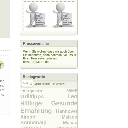
Presseverteiler
Wenn Sie wollen, dass wir auch über
Sie berichten, dann nehmen Sie uns in
Ihren Presseverteiler auf.
news(at)gastro.de
Schlagworte
das
Zufällig
Meist besucht
Oft benutzt
ang
ent
Intergastra. WMF
rne
Leo
Grilltipps
Gesunde
Hillinger
Ernährung
Hannover
Airport
Maison
Sonnenalp
Macau