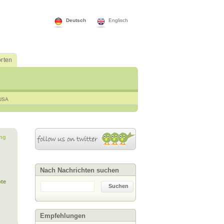
Deutsch
Englisch
rten
USA
ng
Nach Nachrichten suchen
te
Suchen
Empfehlungen