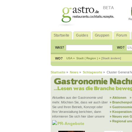
Re
Startseite
Guides
Gruppen
Forum
WAS?
WO?
WO?
USA »
Stadt ( Region ) »
[Stadt ändern]
Startseite
»
News
»
Schlagworte
» Cluster General 
Aktuelles aus der Gastronomie und
» Aktionen
»
mehr. Möchten Sie, dass wir auch über
» Branchenpol
Sie und Ihren Betrieb, Konzept oder
» Gastronomie
Ihre Veranstaltung berichten, dann
» Kooperatio
informieren Sie sich hier über unsere
» Neues von G
» Regional un
PR-Angebote