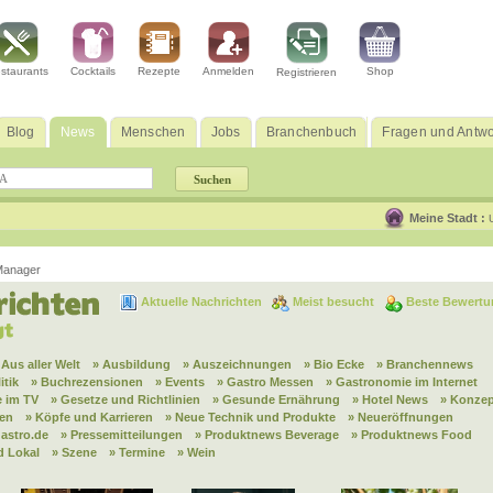
staurants
Cocktails
Rezepte
Anmelden
Shop
Registrieren
Blog
News
Menschen
Jobs
Branchenbuch
Fragen und Antwo
Meine Stadt :
Manager
Aktuelle Nachrichten
Meist besucht
Beste Bewertu
 Aus aller Welt
» Ausbildung
» Auszeichnungen
» Bio Ecke
» Branchennews
itik
» Buchrezensionen
» Events
» Gastro Messen
» Gastronomie im Internet
 im TV
» Gesetze und Richtlinien
» Gesunde Ernährung
» Hotel News
» Konzep
nen
» Köpfe und Karrieren
» Neue Technik und Produkte
» Neueröffnungen
astro.de
» Pressemitteilungen
» Produktnews Beverage
» Produktnews Food
d Lokal
» Szene
» Termine
» Wein