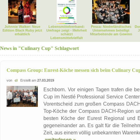
Johnnie Walker: Neue
Lebensmittelverband:
Pesca: Niederländisches
Dor
Edition Black Ruby jetzt
Umfrage zeigt - Mehrheit
Unternehmen beteiligt
J
erhältlich
schätzt
Mitarbeitende am Gewinn
Lebensmittelvielfalt
News in "Culinary Cup" Schlagwort
Compass Group: Eurest-Köche messen sich beim Culinary Cu
von
cl
Erstellt am
27.03.2019
Eschborn. Vor einigen Tagen trafen die b
Cup im Nestlé Professional Service Center 
Vorentscheid zum großen Compass DACH C
Top-Köche der Compass DACH-Region um d
besten Köche der Eurest Regional und E
gegeneinander an. Es galt für die Teilneh
Zeit, aus einem völlig unbekannten Warenko
weiterlesen »