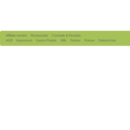
Affiliate werden
Restaurants
Cocktails & Rezepte
AGB
Impressum
Gastro Punkte
Hilfe
Partner
Presse
Datenschutz