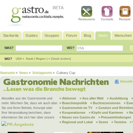
Restaurants
Cocktails
Rezepte
Startseite
Guides
Gruppen
Forum
Blog
News
Menschen
WAS?
WO?
WO?
USA »
Stadt ( Region ) »
[Stadt ändern]
Startseite
»
News
»
Schlagworte
» Culinary Cup
Aktuell
Aktuelles aus der Gastronomie und
» Aktionen
» Aus aller Welt
» Ausbildung
mehr. Möchten Sie, dass wir auch über
» Branchenpolitik
» Buchrezensionen
» Eve
Sie und Ihren Betrieb, Konzept oder
» Gastronomie im TV
» Gesetze und Richtlini
Ihre Veranstaltung berichten, dann
» Kooperationen
» Köpfe und Karrieren
» N
informieren Sie sich hier über unsere
» Neues von Gastro.de
» Pressemitteilungen
» Regional und Lokal
» Szene
» Termine
»
PR-Angebote