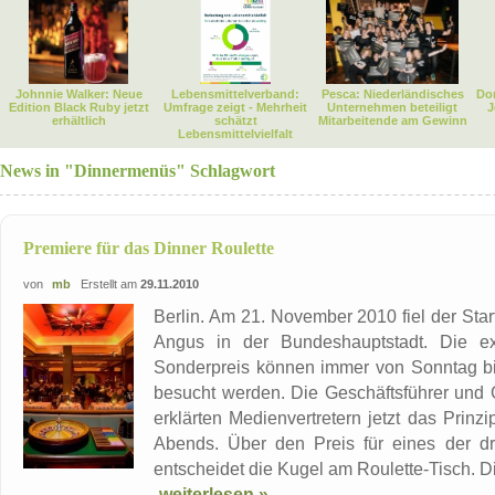
Johnnie Walker: Neue
Lebensmittelverband:
Pesca: Niederländisches
Dor
Edition Black Ruby jetzt
Umfrage zeigt - Mehrheit
Unternehmen beteiligt
J
erhältlich
schätzt
Mitarbeitende am Gewinn
Lebensmittelvielfalt
News in "Dinnermenüs" Schlagwort
Premiere für das Dinner Roulette
von
mb
Erstellt am
29.11.2010
Berlin. Am 21. November 2010 fiel der Star
Angus in der Bundeshauptstadt. Die ex
Sonderpreis können immer von Sonntag b
besucht werden. Die Geschäftsführer und 
erklärten Medienvertretern jetzt das Prinz
Abends. Über den Preis für eines der d
entscheidet die Kugel am Roulette-Tisch. Die
weiterlesen »