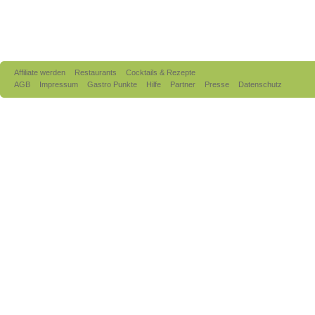
Affiliate werden
Restaurants
Cocktails & Rezepte
AGB
Impressum
Gastro Punkte
Hilfe
Partner
Presse
Datenschutz