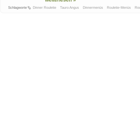
Schlagworte
Dinner Roulette
Tauro Angus
Dinnermenüs
Roulette-Menüs
Rou