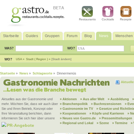
Restaurants
Cocktails
Rezepte
Startseite
Guides
Gruppen
Forum
Blog
News
Menschen
WAS?
WO?
WO?
USA »
Stadt ( Region ) »
[Stadt ändern]
Startseite
»
News
»
Schlagworte
» Dinnermenüs
Aktuell
Aktuelles aus der Gastronomie und
» Aktionen
» Aus aller Welt
» Ausbildung
mehr. Möchten Sie, dass wir auch über
» Branchenpolitik
» Buchrezensionen
» Eve
Sie und Ihren Betrieb, Konzept oder
» Gastronomie im TV
» Gesetze und Richtlini
Ihre Veranstaltung berichten, dann
» Kooperationen
» Köpfe und Karrieren
» N
informieren Sie sich hier über unsere
» Neues von Gastro.de
» Pressemitteilungen
» Regional und Lokal
» Szene
» Termine
»
PR-Angebote