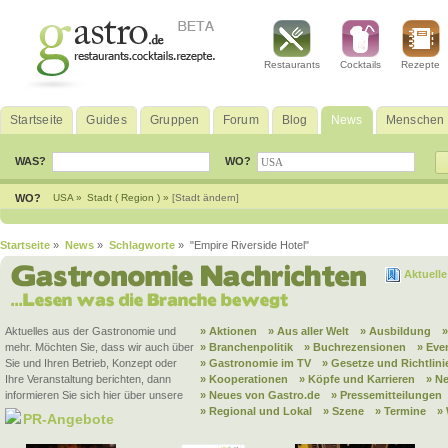
Restaurants
Cocktails
Rezepte
Startseite
Guides
Gruppen
Forum
Blog
News
Menschen
WAS?
WO?
WO?
USA »
Stadt ( Region ) »
[Stadt ändern]
Startseite
»
News
»
Schlagworte
» "Empire Riverside Hotel"
Aktuell
Aktuelles aus der Gastronomie und
» Aktionen
» Aus aller Welt
» Ausbildung
mehr. Möchten Sie, dass wir auch über
» Branchenpolitik
» Buchrezensionen
» Eve
Sie und Ihren Betrieb, Konzept oder
» Gastronomie im TV
» Gesetze und Richtlini
Ihre Veranstaltung berichten, dann
» Kooperationen
» Köpfe und Karrieren
» N
informieren Sie sich hier über unsere
» Neues von Gastro.de
» Pressemitteilungen
» Regional und Lokal
» Szene
» Termine
»
PR-Angebote