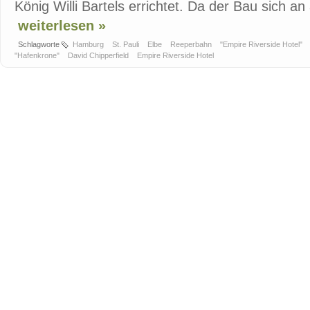
König Willi Bartels errichtet. Da der Bau sich a
weiterlesen »
Schlagworte
Hamburg
St. Pauli
Elbe
Reeperbahn
"Empire Riverside Hotel"
"Hafenkrone"
David Chipperfield
Empire Riverside Hotel