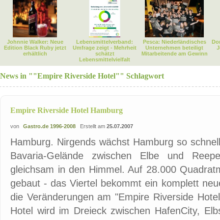
Johnnie Walker: Neue
Lebensmittelverband:
Pesca: Niederländisches
Dor
Edition Black Ruby jetzt
Umfrage zeigt - Mehrheit
Unternehmen beteiligt
J
erhältlich
schätzt
Mitarbeitende am Gewinn
Lebensmittelvielfalt
News in ""Empire Riverside Hotel"" Schlagwort
Empire Riverside Hotel Hamburg
von
Gastro.de 1996-2008
Erstellt am
25.07.2007
Hamburg. Nirgends wächst Hamburg so schnell w
Bavaria-Gelände zwischen Elbe und Reep
gleichsam in den Himmel. Auf 28.000 Quadratm
gebaut - das Viertel bekommt ein komplett neue
die Veränderungen am "Empire Riverside Hotel"
Hotel wird im Dreieck zwischen HafenCity, Elb