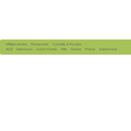
Affiliate werden
Restaurants
Cocktails & Rezepte
AGB
Impressum
Gastro Punkte
Hilfe
Partner
Presse
Datenschutz