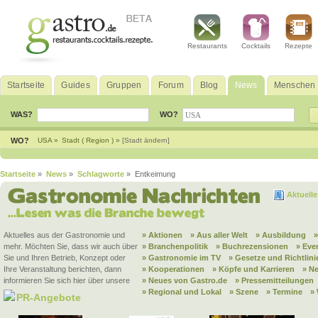
Restaurants
Cocktails
Rezepte
Startseite
Guides
Gruppen
Forum
Blog
News
Menschen
WAS?
WO?
WO?
USA »
Stadt ( Region ) »
[Stadt ändern]
Startseite
»
News
»
Schlagworte
» Entkeimung
Aktuell
Aktuelles aus der Gastronomie und
» Aktionen
» Aus aller Welt
» Ausbildung
mehr. Möchten Sie, dass wir auch über
» Branchenpolitik
» Buchrezensionen
» Eve
Sie und Ihren Betrieb, Konzept oder
» Gastronomie im TV
» Gesetze und Richtlini
Ihre Veranstaltung berichten, dann
» Kooperationen
» Köpfe und Karrieren
» N
informieren Sie sich hier über unsere
» Neues von Gastro.de
» Pressemitteilungen
» Regional und Lokal
» Szene
» Termine
»
PR-Angebote