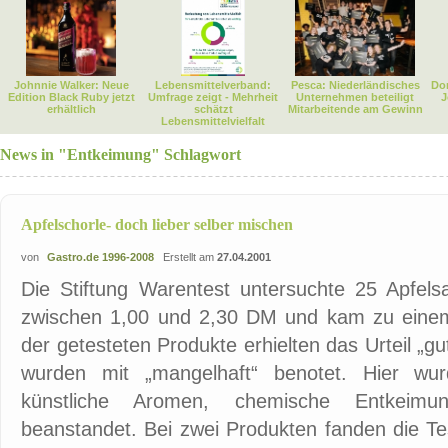
Johnnie Walker: Neue
Lebensmittelverband:
Pesca: Niederländisches
Dor
Edition Black Ruby jetzt
Umfrage zeigt - Mehrheit
Unternehmen beteiligt
J
erhältlich
schätzt
Mitarbeitende am Gewinn
Lebensmittelvielfalt
News in "Entkeimung" Schlagwort
Apfelschorle- doch lieber selber mischen
von
Gastro.de 1996-2008
Erstellt am
27.04.2001
Die Stiftung Warentest untersuchte 25 Apfelsa
zwischen 1,00 und 2,30 DM und kam zu einem
der getesteten Produkte erhielten das Urteil „g
wurden mit „mangelhaft“ benotet. Hier wu
künstliche Aromen, chemische Entkeim
beanstandet. Bei zwei Produkten fanden die Te