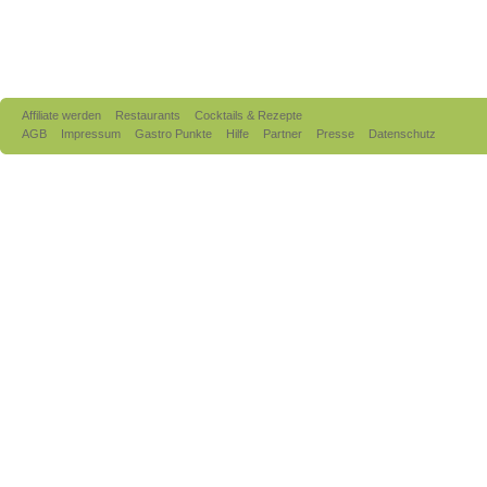
Affiliate werden
Restaurants
Cocktails & Rezepte
AGB
Impressum
Gastro Punkte
Hilfe
Partner
Presse
Datenschutz